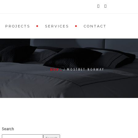
PROJECTS
SERVICES
CONTACT
HOME
MOSTBET NORWAY
Search