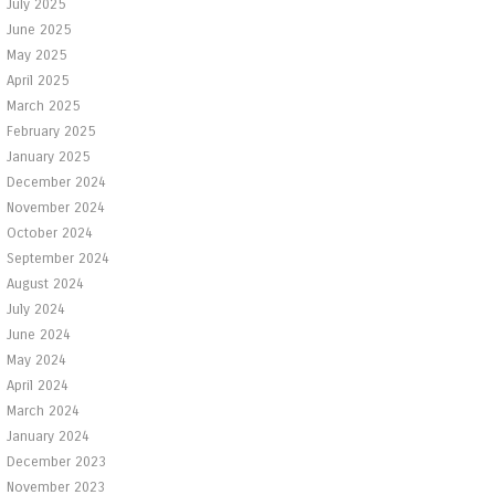
July 2025
June 2025
May 2025
April 2025
March 2025
February 2025
January 2025
December 2024
November 2024
October 2024
September 2024
August 2024
July 2024
June 2024
May 2024
April 2024
March 2024
January 2024
December 2023
November 2023