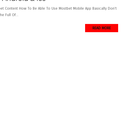
tbet Content How To Be Able To Use Mostbet Mobile App Basically Don’t
e Full Of...
READ MORE