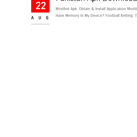
22
Mostbet Apk: Obtain & Install Application Mos
Have Memory In My Device? Football Betting: Th
AUG