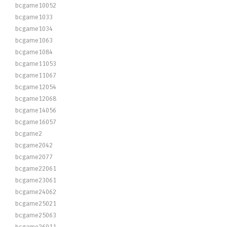
bcgame10052
bcgame1033
bcgame1034
bcgame1063
bcgame1084
bcgame11053
bcgame11067
bcgame12054
bcgame12068
bcgame14056
bcgame16057
bcgame2
bcgame2042
bcgame2077
bcgame22061
bcgame23061
bcgame24062
bcgame25021
bcgame25063