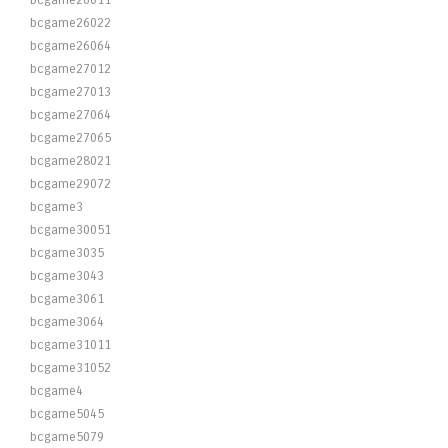
bcgame26011
bcgame26022
bcgame26064
bcgame27012
bcgame27013
bcgame27064
bcgame27065
bcgame28021
bcgame29072
bcgame3
bcgame30051
bcgame3035
bcgame3043
bcgame3061
bcgame3064
bcgame31011
bcgame31052
bcgame4
bcgame5045
bcgame5079