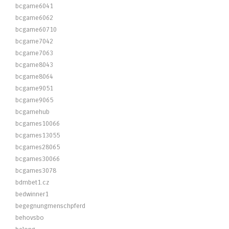
bcgame6041
bcgame6062
bcgame60710
bcgame7042
bcgame7063
bcgame8043
bcgame8064
bcgame9051
bcgame9065
bcgamehub
bcgames10066
bcgames13055
bcgames28065
bcgames30066
bcgames3078
bdmbet1.cz
bedwinner1
begegnungmenschpferd
behovsbo