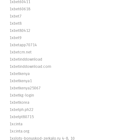
1xbet60411
1xbet60618
1xbet7
1xbet8
1xbet80412
1xbet9
1xbetapp70714
1xbetcm.net
1xbetinddownload
1xbetinddownload.com
1xbetkenya
1xbetkenya1
1xbetkenya25067
1xbetkg-login
1xbetkorea
1xbetph.ph22
1xbetpt80715
1xcinta
1xcinta.org
1xslots-bonuskod-zerkalo.ru 4-8, 10