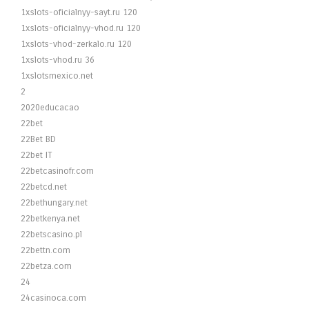
1xslots-oficialnyy-sayt.ru 120
1xslots-oficialnyy-vhod.ru 120
1xslots-vhod-zerkalo.ru 120
1xslots-vhod.ru 36
1xslotsmexico.net
2
2020educacao
22bet
22Bet BD
22bet IT
22betcasinofr.com
22betcd.net
22bethungary.net
22betkenya.net
22betscasino.pl
22bettn.com
22betza.com
24
24casinoca.com