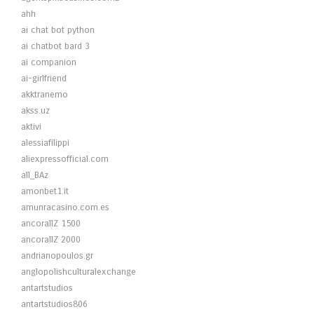
ahh
ai chat bot python
ai chatbot bard 3
ai companion
ai-girlfriend
akktranemo
akss.uz
aktivi
alessiafilippi
aliexpressofficial.com
all_BAz
amonbet1.it
amunracasino.com.es
ancorallZ 1500
ancorallZ 2000
andrianopoulos.gr
anglopolishculturalexchange
antartstudios
antartstudios806