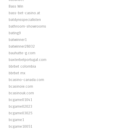
Bass Win
bass-bet-casino.at
batdynsspecialisten
bathroom-showrooms
bating9
batwinner1
batwinner28032
bauhutte-g.com
baxterbetportugal.com
bbrbet colombia
bbrbet mx
bcasino-canada.com
bcasinoie.com
bcasinouk.com
bcgame01041
bcgame02023
bcgame03025
bcgame1
bcgame10051