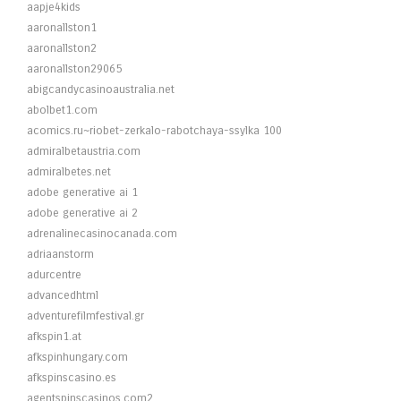
aapje4kids
aaronallston1
aaronallston2
aaronallston29065
abigcandycasinoaustralia.net
abolbet1.com
acomics.ru~riobet-zerkalo-rabotchaya-ssylka 100
admiralbetaustria.com
admiralbetes.net
adobe generative ai 1
adobe generative ai 2
adrenalinecasinocanada.com
adriaanstorm
adurcentre
advancedhtml
adventurefilmfestival.gr
afkspin1.at
afkspinhungary.com
afkspinscasino.es
agentspinscasinos.com2