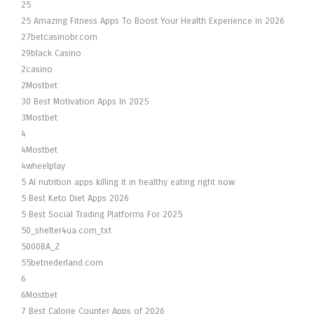
25
25 Amazing Fitness Apps To Boost Your Health Experience in 2026
27betcasinobr.com
29black Casino
2casino
2Mostbet
30 Best Motivation Apps In 2025
3Mostbet
4
4Mostbet
4wheelplay
5 AI nutrition apps killing it in healthy eating right now
5 Best Keto Diet Apps 2026
5 Best Social Trading Platforms For 2025
50_shelter4ua.com_txt
5000BA_Z
55betnederland.com
6
6Mostbet
7 Best Calorie Counter Apps of 2026