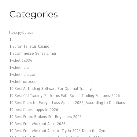
Categories
! Без рубрики
1
1 Euron Talletus Casino
1 Scommesse Senza Limiti
1-xbeti18034
1-xbetindia
1-xbetindia.com
1-xbetmorocco
10 Best Ai Trading Software For Optimal Trading
10 Best Cfd Trading Platforms With Social Trading Features 2026
10 Best Diets for Weight Loss Apps in 2026, According to Dietitians
10 best fitness apps in 2026
10 Best Forex Brokers For Beginners 2026
10 Best Free Workout Apps 2026
10 Best Free Workout Apps to Try in 2026 Ditch the Gym!