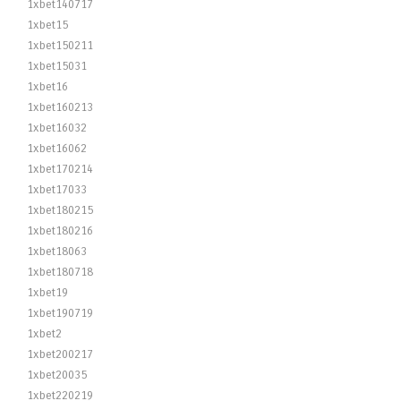
1xbet140717
1xbet15
1xbet150211
1xbet15031
1xbet16
1xbet160213
1xbet16032
1xbet16062
1xbet170214
1xbet17033
1xbet180215
1xbet180216
1xbet18063
1xbet180718
1xbet19
1xbet190719
1xbet2
1xbet200217
1xbet20035
1xbet220219