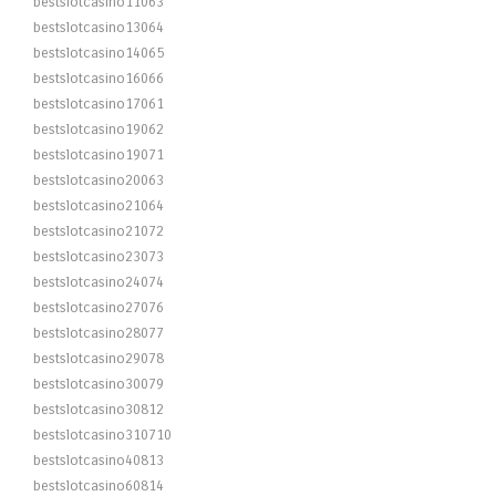
bestslotcasino11063
bestslotcasino13064
bestslotcasino14065
bestslotcasino16066
bestslotcasino17061
bestslotcasino19062
bestslotcasino19071
bestslotcasino20063
bestslotcasino21064
bestslotcasino21072
bestslotcasino23073
bestslotcasino24074
bestslotcasino27076
bestslotcasino28077
bestslotcasino29078
bestslotcasino30079
bestslotcasino30812
bestslotcasino310710
bestslotcasino40813
bestslotcasino60814