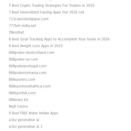
7 Best Crypto Trading Strategies For Traders In 2026
7 Best Intermittent Fasting Apps Our 2026 List
711casinobelgique.com
777bet-india.net
7Mostbet
8 Best Goal-Tracking Apps to Accomplish Your Goals in 2026
8 Best Weight Loss Apps in 2025
888poker-deutschland.com
888poker-us.com
888pokerportugal.com
888pokerromania.com
888sportro.com
888sportsouthafrica.com
888sportuk.com
888starz bd
8ty8 Casino
9 Best FREE Water Intake Apps
a16z generative ai
a16z generative ai 1