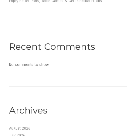
Enjoy Better Ports, Table Games & Get Punctual Profits
Recent Comments
No comments to show.
Archives
August 2026
July 2026