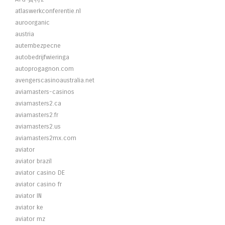
atlaswerkconferentie.nl
auroorganic
austria
autembezpecne
autobedrijfwieringa
autoprogagnon.com
avengerscasinoaustralia.net
aviamasters-casinos
aviamasters2.ca
aviamasters2.fr
aviamasters2.us
aviamasters2mx.com
aviator
aviator brazil
aviator casino DE
aviator casino fr
aviator IN
aviator ke
aviator mz