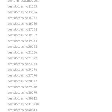
bestonlinecasino9061
bestslotcasino11063
bestslotcasino13064
bestslotcasino14065
bestslotcasino16066
bestslotcasino17061
bestslotcasino19062
bestslotcasino19071
bestslotcasino20063
bestslotcasino21064
bestslotcasino21072
bestslotcasino23073
bestslotcasino24074
bestslotcasino27076
bestslotcasino28077
bestslotcasino29078
bestslotcasino30079
bestslotcasino30812
bestslotcasino310710
bestslotcasino40813