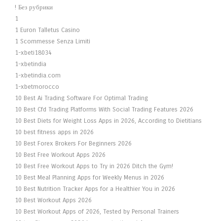
! Без рубрики
1
1 Euron Talletus Casino
1 Scommesse Senza Limiti
1-xbeti18034
1-xbetindia
1-xbetindia.com
1-xbetmorocco
10 Best Ai Trading Software For Optimal Trading
10 Best Cfd Trading Platforms With Social Trading Features 2026
10 Best Diets for Weight Loss Apps in 2026, According to Dietitians
10 best fitness apps in 2026
10 Best Forex Brokers For Beginners 2026
10 Best Free Workout Apps 2026
10 Best Free Workout Apps to Try in 2026 Ditch the Gym!
10 Best Meal Planning Apps for Weekly Menus in 2026
10 Best Nutrition Tracker Apps for a Healthier You in 2026
10 Best Workout Apps 2026
10 Best Workout Apps of 2026, Tested by Personal Trainers