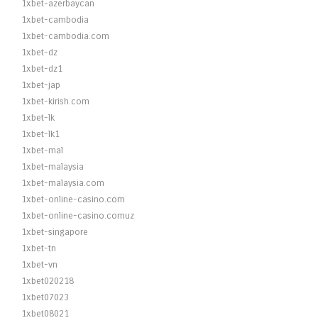
1xbet-azerbaycan
1xbet-cambodia
1xbet-cambodia.com
1xbet-dz
1xbet-dz1
1xbet-jap
1xbet-kirish.com
1xbet-lk
1xbet-lk1
1xbet-mal
1xbet-malaysia
1xbet-malaysia.com
1xbet-online-casino.com
1xbet-online-casino.comuz
1xbet-singapore
1xbet-tn
1xbet-vn
1xbet020218
1xbet07023
1xbet08021