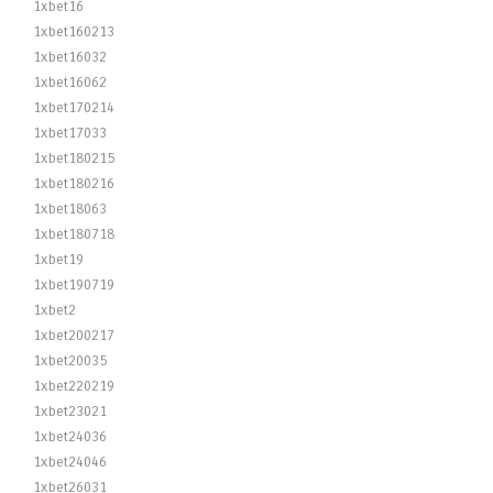
1xbet16
1xbet160213
1xbet16032
1xbet16062
1xbet170214
1xbet17033
1xbet180215
1xbet180216
1xbet18063
1xbet180718
1xbet19
1xbet190719
1xbet2
1xbet200217
1xbet20035
1xbet220219
1xbet23021
1xbet24036
1xbet24046
1xbet26031