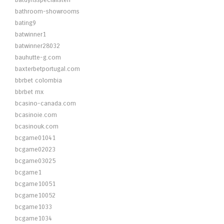
batdynsspecialisten
bathroom-showrooms
bating9
batwinner1
batwinner28032
bauhutte-g.com
baxterbetportugal.com
bbrbet colombia
bbrbet mx
bcasino-canada.com
bcasinoie.com
bcasinouk.com
bcgame01041
bcgame02023
bcgame03025
bcgame1
bcgame10051
bcgame10052
bcgame1033
bcgame1034