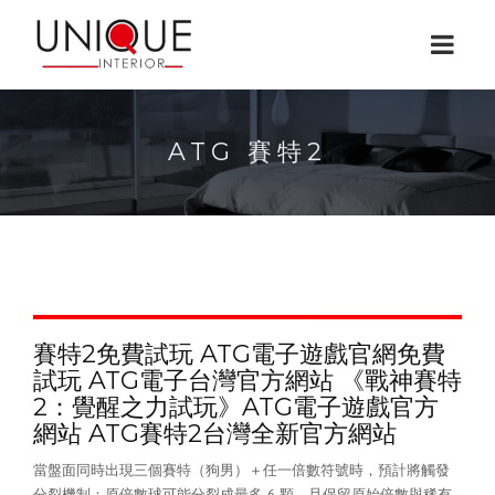
ATG 賽特2
賽特2免費試玩 ATG電子遊戲官網免費
試玩 ATG電子台灣官方網站 《戰神賽特
2：覺醒之力試玩》ATG電子遊戲官方
網站 ATG賽特2台灣全新官方網站
當盤面同時出現三個賽特（狗男）＋任一倍數符號時，預計將觸發