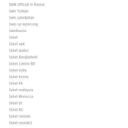
1WIN Official In Russia
1win Turkiye
1win uzbekistan
1win-uz-kirish.org
1winRussia
1xbet
1xbet apk
1xbet arabic
1xbet Bangladesh
1xbet casino BD
1xbet india
1xbet Korea
1xbet KR
1xbet malaysia
1xbet Morocco
1xbet pt
1xbet RU
1xbet russian
1xbet russian1