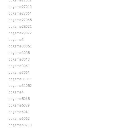
bcgame27012
bcgame27013
bcgame27064
bcgame27065
bcgame28021
bcgame29072
bcgame3
bcgame30051
bcgame3035
bcgame3043
bcgame3061
bcgame3064
bcgame31011
bcgame31052
bcgame4
bcgame5045
bcgame5079
bcgame6041
bcgame6062
bcgame60710