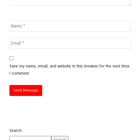
Save my name, email, and website in this browser for the next time
I comment.
Search