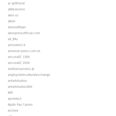
ai-girlfriend
akktranemo
akss.uz
aktivi
alessiafilippi
aliexpressofficial.com
all_BAz
amonbet1.it
amunracasino.com.es
ancorallZ 1500
ancorallZ 2000
andrianopoulos.gr
anglopolishculturalexchange
antartstudios
antartstudios806
APK
apoteka1
Apple Pay Casino
archive