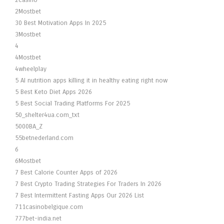
2casino
2Mostbet
30 Best Motivation Apps In 2025
3Mostbet
4
4Mostbet
4wheelplay
5 AI nutrition apps killing it in healthy eating right now
5 Best Keto Diet Apps 2026
5 Best Social Trading Platforms For 2025
50_shelter4ua.com_txt
5000BA_Z
55betnederland.com
6
6Mostbet
7 Best Calorie Counter Apps of 2026
7 Best Crypto Trading Strategies For Traders In 2026
7 Best Intermittent Fasting Apps Our 2026 List
711casinobelgique.com
777bet-india.net