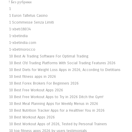
! Без рубрики
1
1 Euron Talletus Casino
1 Scommesse Senza Limiti
1-xbeti18034
1-xbetindia
1-xbetindia.com
1-xbetmorocco
10 Best Ai Trading Software For Optimal Trading
10 Best Cfd Trading Platforms With Social Trading Features 2026
10 Best Diets for Weight Loss Apps in 2026, According to Dietitians
10 best fitness apps in 2026
10 Best Forex Brokers For Beginners 2026
10 Best Free Workout Apps 2026
10 Best Free Workout Apps to Try in 2026 Ditch the Gym!
10 Best Meal Planning Apps for Weekly Menus in 2026
10 Best Nutrition Tracker Apps for a Healthier You in 2026
10 Best Workout Apps 2026
10 Best Workout Apps of 2026, Tested by Personal Trainers
10 top fitness apps 2026 by users testimonials