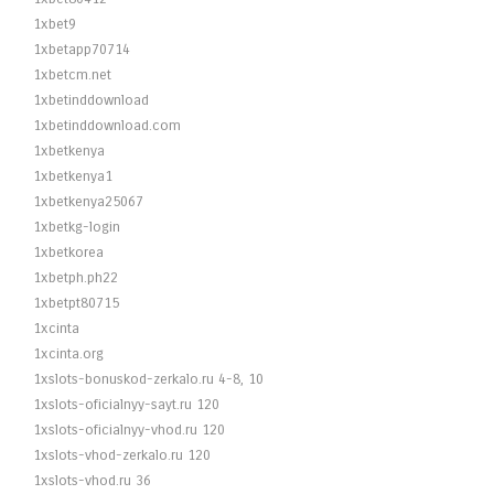
1xbet9
1xbetapp70714
1xbetcm.net
1xbetinddownload
1xbetinddownload.com
1xbetkenya
1xbetkenya1
1xbetkenya25067
1xbetkg-login
1xbetkorea
1xbetph.ph22
1xbetpt80715
1xcinta
1xcinta.org
1xslots-bonuskod-zerkalo.ru 4-8, 10
1xslots-oficialnyy-sayt.ru 120
1xslots-oficialnyy-vhod.ru 120
1xslots-vhod-zerkalo.ru 120
1xslots-vhod.ru 36