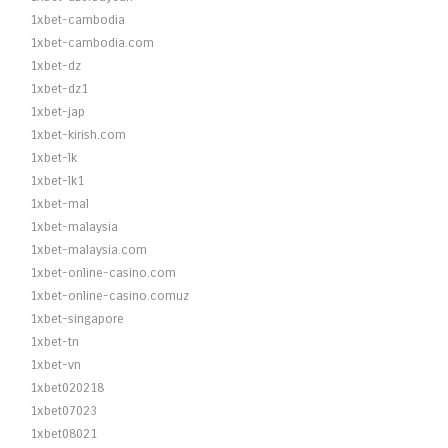
1xbet-cambodia
1xbet-cambodia.com
1xbet-dz
1xbet-dz1
1xbet-jap
1xbet-kirish.com
1xbet-lk
1xbet-lk1
1xbet-mal
1xbet-malaysia
1xbet-malaysia.com
1xbet-online-casino.com
1xbet-online-casino.comuz
1xbet-singapore
1xbet-tn
1xbet-vn
1xbet020218
1xbet07023
1xbet08021