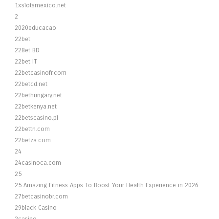
1xslotsmexico.net
2
2020educacao
22bet
22Bet BD
22bet IT
22betcasinofr.com
22betcd.net
22bethungary.net
22betkenya.net
22betscasino.pl
22bettn.com
22betza.com
24
24casinoca.com
25
25 Amazing Fitness Apps To Boost Your Health Experience in 2026
27betcasinobr.com
29black Casino