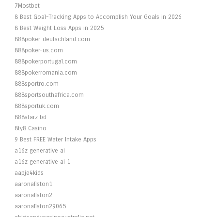
7Mostbet
8 Best Goal-Tracking Apps to Accomplish Your Goals in 2026
8 Best Weight Loss Apps in 2025
888poker-deutschland.com
888poker-us.com
888pokerportugal.com
888pokerromania.com
888sportro.com
888sportsouthafrica.com
888sportuk.com
888starz bd
8ty8 Casino
9 Best FREE Water Intake Apps
a16z generative ai
a16z generative ai 1
aapje4kids
aaronallston1
aaronallston2
aaronallston29065