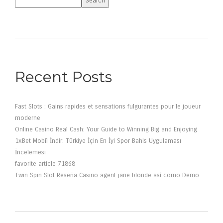
Search
Recent Posts
Fast Slots : Gains rapides et sensations fulgurantes pour le joueur
moderne
Online Casino Real Cash: Your Guide to Winning Big and Enjoying
1xBet Mobil İndir: Türkiye İçin En İyi Spor Bahis Uygulaması
İncelemesi
favorite article 71868
Twin Spin Slot Reseña Casino agent jane blonde así­ como Demo