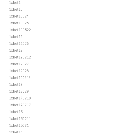
1xbet1
1xbet10
1xbet10024
1xbet10025
1xbet100522
1xbet11
1xbet11026
1xbet12
1xbet120212
1xbet12027
1xbet12028
1xbet120414
1xbet13
1xbet13029
1xbet140210
1xbet140717
1xbet15
1xbet150211
1xbet15031
1xbet16