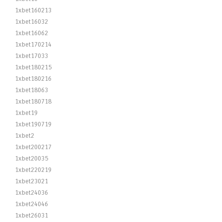
1xbet160213
1xbet16032
1xbet16062
1xbet170214
1xbet17033
1xbet180215
1xbet180216
1xbet18063
1xbet180718
1xbet19
1xbet190719
1xbet2
1xbet200217
1xbet20035
1xbet220219
1xbet23021
1xbet24036
1xbet24046
1xbet26031