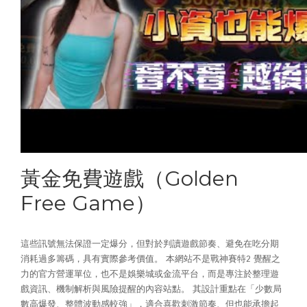
黃金免費遊戲（Golden
Free Game）
這些訊號無法保證一定爆分，但對於判讀遊戲節奏、避免在吃分期
消耗過多籌碼，具有實際參考價值。 本網站不是戰神賽特2 覺醒之
力的官方營運單位，也不是娛樂城或金流平台，而是專注於整理遊
戲資訊、機制解析與風險提醒的內容站點。 其設計重點在「少數局
數高爆發、整體波動感較強」，適合喜歡刺激節奏、但也能承擔起