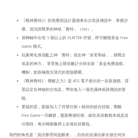
機制一：分裂倍數符號（賽特啟動）
《戰神賽特2》的視覺與設計靈感來自古埃及傳說中，掌握沙
塵、混沌與戰爭的神祇「賽特」（Set）。
當轉軸中出現 3 個以上的 SCATTER 符號，即可觸發黃金 Free
Game 模式。
玩家將化身混亂之神「賽特」或女神「奈芙蒂絲」，挑戰古
埃及的神力， 享受無上限倍數計分與全新「黃金免費遊戲」
機制，創造極致沉浸式的冒險榮耀。
《戰神賽特2：覺醒之力》是 ATG 電子推出的一款新遊戲，背
景設定在神秘的古埃及，帶你進入一場充滿神祇與傳說的冒
險。
更猛的是，新版加入了符號分裂＋鎖倍的組合技能，覺醒
Free Game一旦觸發，盤面整個狂燒，鎖住高倍數根本就是送
分階段，每次轉都像押上全場在拚勝負。
我們的角色是「資訊整理與提醒者」，目的在於讓玩家在做任何決