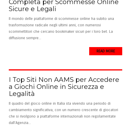
Completa per Scommesse Online
Sicure e Legali
Il mondo delle piattaforme di scommesse online ha subito una
trasformazione radicale negli ultimi anni, con numerosi
scommettitori che cercano bookmaker sicuri per i loro bet. La
diffusione sempre...
READ MORE
I Top Siti Non AAMS per Accedere
a Giochi Online in Sicurezza e
Legalità
Il quadro del gioco online in Italia sta vivendo una periodo di
cambiamento significativa, con un numero crescente di giocatori
che si rivolgono a piattaforme internazionali non regolamentate
dall’Agenzia...