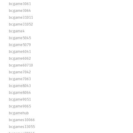
bcgame3061
bcgame3064
bcgame31011
bcgame31052
bcgame4
bcgame5045
bcgame5079
bcgame6041
bcgame6062
bcgame60710
bcgame7042
bcgame7063
bcgame8043
bcgame8064
bcgame9051
bcgame9065
bcgamehub
bcgames10066
bcgames13055