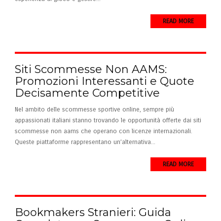
READ MORE
Siti Scommesse Non AAMS:
Promozioni Interessanti e Quote
Decisamente Competitive
Nel ambito delle scommesse sportive online, sempre più
appassionati italiani stanno trovando le opportunità offerte dai siti
scommesse non aams che operano con licenze internazionali.
Queste piattaforme rappresentano un’alternativa...
READ MORE
Bookmakers Stranieri: Guida