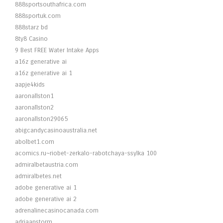
888sportsouthafrica.com
888sportuk.com
888starz bd
8ty8 Casino
9 Best FREE Water Intake Apps
a16z generative ai
a16z generative ai 1
aapje4kids
aaronallston1
aaronallston2
aaronallston29065
abigcandycasinoaustralia.net
abolbet1.com
acomics.ru~riobet-zerkalo-rabotchaya-ssylka 100
admiralbetaustria.com
admiralbetes.net
adobe generative ai 1
adobe generative ai 2
adrenalinecasinocanada.com
adriaanstorm