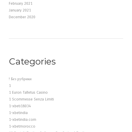
February 2021
January 2021
December 2020
Categories
! Без рубрики
1
1 Euron Talletus Casino
1 Scommesse Senza Limiti
1-xbeti18034
1-xbetindia
1-xbetindia.com
1-xbetmorocco