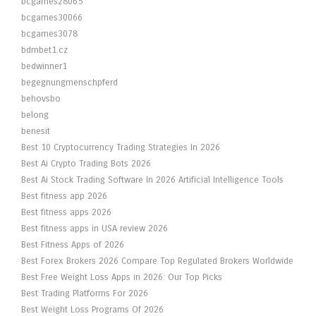
bcgames28065
bcgames30066
bcgames3078
bdmbet1.cz
bedwinner1
begegnungmenschpferd
behovsbo
belong
benesit
Best 10 Cryptocurrency Trading Strategies In 2026
Best Ai Crypto Trading Bots 2026
Best Ai Stock Trading Software In 2026 Artificial Intelligence Tools
Best fitness app 2026
Best fitness apps 2026
Best fitness apps in USA review 2026
Best Fitness Apps of 2026
Best Forex Brokers 2026 Compare Top Regulated Brokers Worldwide
Best Free Weight Loss Apps in 2026: Our Top Picks
Best Trading Platforms For 2026
Best Weight Loss Programs Of 2026