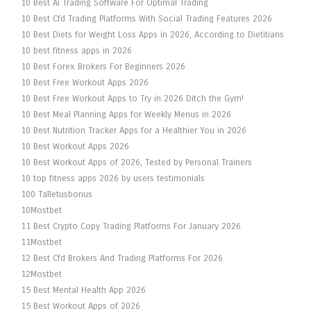
10 Best Ai Trading Software For Optimal Trading
10 Best Cfd Trading Platforms With Social Trading Features 2026
10 Best Diets for Weight Loss Apps in 2026, According to Dietitians
10 best fitness apps in 2026
10 Best Forex Brokers For Beginners 2026
10 Best Free Workout Apps 2026
10 Best Free Workout Apps to Try in 2026 Ditch the Gym!
10 Best Meal Planning Apps for Weekly Menus in 2026
10 Best Nutrition Tracker Apps for a Healthier You in 2026
10 Best Workout Apps 2026
10 Best Workout Apps of 2026, Tested by Personal Trainers
10 top fitness apps 2026 by users testimonials
100 Talletusbonus
10Mostbet
11 Best Crypto Copy Trading Platforms For January 2026
11Mostbet
12 Best Cfd Brokers And Trading Platforms For 2026
12Mostbet
15 Best Mental Health App 2026
15 Best Workout Apps of 2026