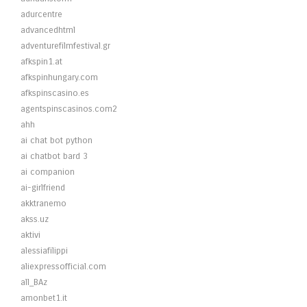
adurcentre
advancedhtml
adventurefilmfestival.gr
afkspin1.at
afkspinhungary.com
afkspinscasino.es
agentspinscasinos.com2
ahh
ai chat bot python
ai chatbot bard 3
ai companion
ai-girlfriend
akktranemo
akss.uz
aktivi
alessiafilippi
aliexpressofficial.com
all_BAz
amonbet1.it