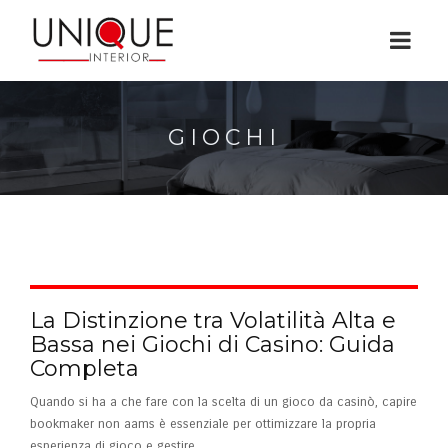
GIOCHI
La Distinzione tra Volatilità Alta e
Bassa nei Giochi di Casino: Guida
Completa
Quando si ha a che fare con la scelta di un gioco da casinò, capire
bookmaker non aams è essenziale per ottimizzare la propria
esperienza di gioco e gestire...