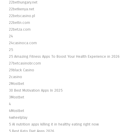
22bethungary.net
22betkenya.net
22betscasino.pl
22bettn.com
22betza.com
24
24casinoca.com
25
25 Amazing Fitness Apps To Boost Your Health Experience in 2026
27betcasinobr.com
29black Casino
2casino
2Mostbet
30 Best Motivation Apps In 2025
3Mostbet
4
4Mostbet
4wheelplay
5 AI nutrition apps killing it in healthy eating right now
5 Best Keto Diet Apps 2026