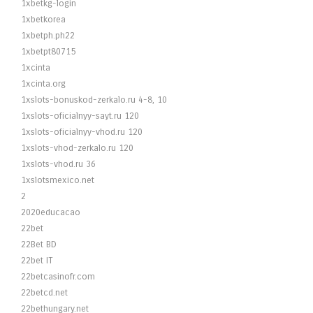
1xbetkg-login
1xbetkorea
1xbetph.ph22
1xbetpt80715
1xcinta
1xcinta.org
1xslots-bonuskod-zerkalo.ru 4-8, 10
1xslots-oficialnyy-sayt.ru 120
1xslots-oficialnyy-vhod.ru 120
1xslots-vhod-zerkalo.ru 120
1xslots-vhod.ru 36
1xslotsmexico.net
2
2020educacao
22bet
22Bet BD
22bet IT
22betcasinofr.com
22betcd.net
22bethungary.net