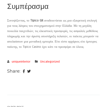
Συμπέρασμα
Συνοψίζοντας, το
Tipico GR
αναδεικνύεται ως μια εξαιρετική επιλογή
για τους λάτρεις του στοιχηματισμού στην Ελλάδα. Με τη μεγάλη
ποικιλία παιχνιδιών, τις ελκυστικές προσφορές, τις ασφαλείς μεθόδους
πληρωμής και την άριστη υποστήριξη πελατών, οι παίκτες μπορούν να
απολαύσουν μια μοναδική εμπειρία. Είτε είστε αρχάριος είτε έμπειρος
παίκτης, το Tipico Casino έχει κάτι να προσφέρει σε όλους.
uniqueinterior
Uncategorized
Share: