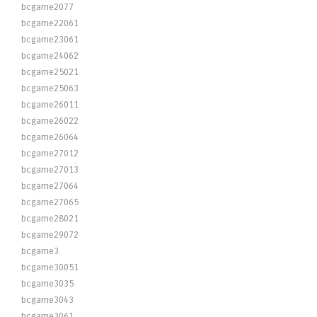
bcgame2077
bcgame22061
bcgame23061
bcgame24062
bcgame25021
bcgame25063
bcgame26011
bcgame26022
bcgame26064
bcgame27012
bcgame27013
bcgame27064
bcgame27065
bcgame28021
bcgame29072
bcgame3
bcgame30051
bcgame3035
bcgame3043
bcgame3061