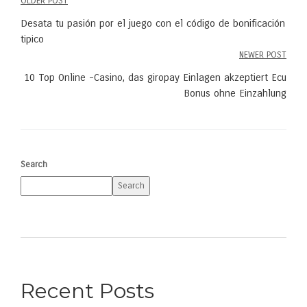
OLDER POST
Post
Desata tu pasión por el juego con el código de bonificación
navigation
tipico
NEWER POST
10 Top Online -Casino, das giropay Einlagen akzeptiert Ecu
Bonus ohne Einzahlung
Search
Search
Recent Posts