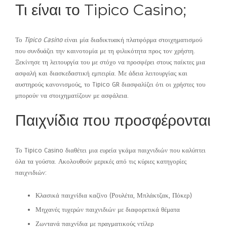
Τι είναι το Tipico Casino;
Το
Tipico Casino
είναι μία διαδικτυακή πλατφόρμα στοιχηματισμού
που συνδυάζει την καινοτομία με τη φιλικότητα προς τον χρήστη.
Ξεκίνησε τη λειτουργία του με στόχο να προσφέρει στους παίκτες μια
ασφαλή και διασκεδαστική εμπειρία. Με άδεια λειτουργίας και
αυστηρούς κανονισμούς, το Tipico GR διασφαλίζει ότι οι χρήστες του
μπορούν να στοιχηματίζουν με ασφάλεια.
Παιχνίδια που προσφέρονται
Το Tipico Casino διαθέτει μια ευρεία γκάμα παιχνιδιών που καλύπτει
όλα τα γούστα. Ακολουθούν μερικές από τις κύριες κατηγορίες
παιχνιδιών:
Κλασικά παιχνίδια καζίνο (Ρουλέτα, Μπλάκτζακ, Πόκερ)
Μηχανές τυχερών παιχνιδιών με διαφορετικά θέματα
Ζωντανά παιχνίδια με πραγματικούς ντίλερ