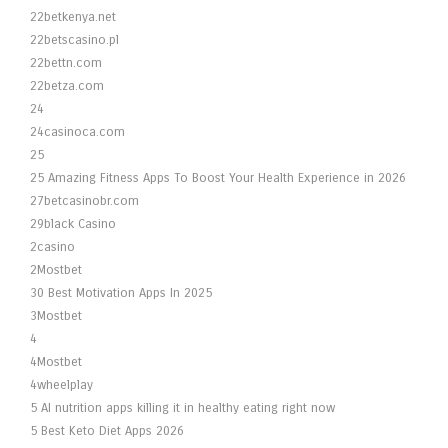
22betkenya.net
22betscasino.pl
22bettn.com
22betza.com
24
24casinoca.com
25
25 Amazing Fitness Apps To Boost Your Health Experience in 2026
27betcasinobr.com
29black Casino
2casino
2Mostbet
30 Best Motivation Apps In 2025
3Mostbet
4
4Mostbet
4wheelplay
5 AI nutrition apps killing it in healthy eating right now
5 Best Keto Diet Apps 2026