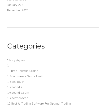
January 2021
December 2020
Categories
! Без рубрики
1
1 Euron Talletus Casino
1 Scommesse Senza Limiti
1-xbeti18034
1-xbetindia
1-xbetindia.com
1-xbetmorocco
10 Best Ai Trading Software For Optimal Trading