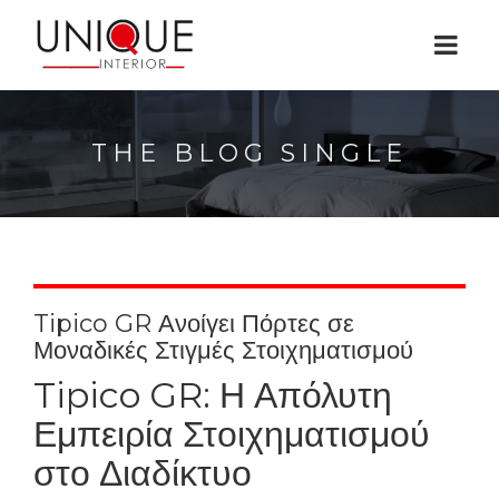
THE BLOG SINGLE
Tipico GR Ανοίγει Πόρτες σε
Μοναδικές Στιγμές Στοιχηματισμού
Tipico GR: Η Απόλυτη
Εμπειρία Στοιχηματισμού
στο Διαδίκτυο