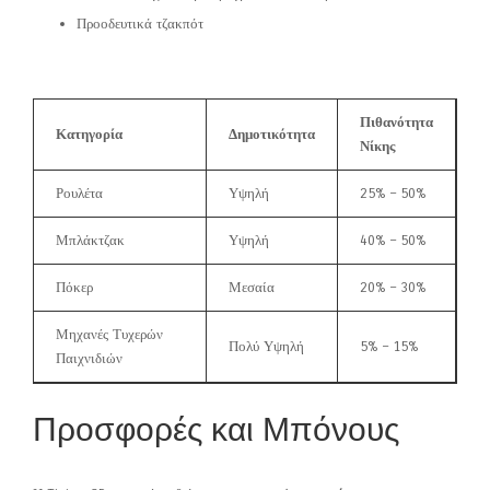
Προοδευτικά τζακπότ
Σύγκριση παιχνιδιών καζίνο
Πιθανότητα
Κατηγορία
Δημοτικότητα
Νίκης
Ρουλέτα
Υψηλή
25% – 50%
Μπλάκτζακ
Υψηλή
40% – 50%
Πόκερ
Μεσαία
20% – 30%
Μηχανές Τυχερών
Πολύ Υψηλή
5% – 15%
Παιχνιδιών
Προσφορές και Μπόνους