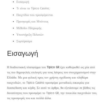
Εισαγωγή
Τι είναι το Tipico Casino;
Παιχνίδια που προσφέρονται
Προσφορές και Μπόνους
Μέθοδοι Πληρωμής
Υποστήριξη Πελατών
Συμπέρασμα
Εισαγωγή
Η διαδικτυακή πλατφόρμα του
Tipico GR
έχει καθιερωθεί ως μία από
τις πιο δημοφιλείς επιλογές για τους λάτρεις του στοιχηματισμού στην
Ελλάδα. Με μια φιλική προς τον χρήστη σχεδίαση και πληθώρα
παιχνιδιών, το Tipico Casino προσφέρει μοναδικές ευκαιρίες για
διασκέδαση και κέρδη. Σε αυτό το άρθρο, θα εξετάσουμε σε βάθος τις
δυνατότητες που προσφέρει το Tipico GR, την ποικιλία παιχνιδιών του,
τις προσφορές του και πολλά άλλα.