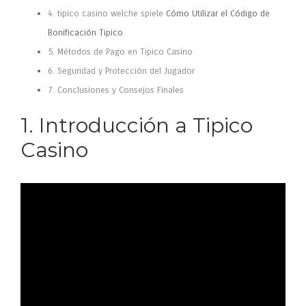
4.
tipico casino welche spiele
Cómo Utilizar el Código de
Bonificación Tipico
5. Métodos de Pago en Tipico Casino
6. Seguridad y Protección del Jugador
7. Conclusiones y Consejos Finales
1. Introducción a Tipico
Casino