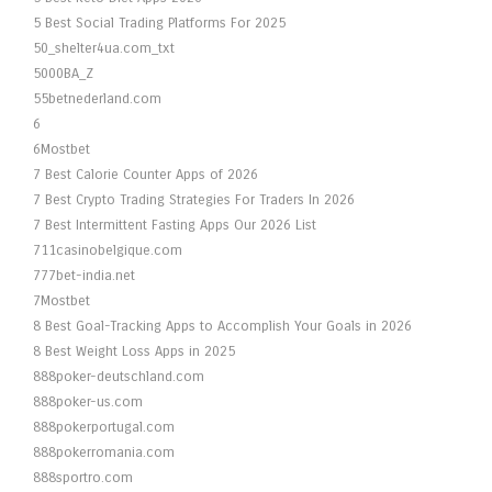
5 Best Social Trading Platforms For 2025
50_shelter4ua.com_txt
5000BA_Z
55betnederland.com
6
6Mostbet
7 Best Calorie Counter Apps of 2026
7 Best Crypto Trading Strategies For Traders In 2026
7 Best Intermittent Fasting Apps Our 2026 List
711casinobelgique.com
777bet-india.net
7Mostbet
8 Best Goal-Tracking Apps to Accomplish Your Goals in 2026
8 Best Weight Loss Apps in 2025
888poker-deutschland.com
888poker-us.com
888pokerportugal.com
888pokerromania.com
888sportro.com