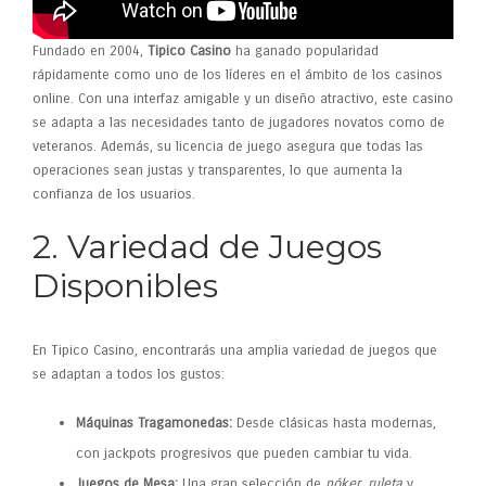
Fundado en 2004,
Tipico Casino
ha ganado popularidad
rápidamente como uno de los líderes en el ámbito de los casinos
online. Con una interfaz amigable y un diseño atractivo, este casino
se adapta a las necesidades tanto de jugadores novatos como de
veteranos. Además, su licencia de juego asegura que todas las
operaciones sean justas y transparentes, lo que aumenta la
confianza de los usuarios.
2. Variedad de Juegos
Disponibles
En Tipico Casino, encontrarás una amplia variedad de juegos que
se adaptan a todos los gustos:
Máquinas Tragamonedas:
Desde clásicas hasta modernas,
con jackpots progresivos que pueden cambiar tu vida.
Juegos de Mesa:
Una gran selección de
póker
,
ruleta
y