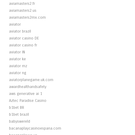
aviamasters2.fr
aviamasters2.us
aviamasters2mx.com
aviator
aviator brazil
aviator casino DE
aviator casino fr
aviator IN
aviator ke
aviator mz
aviator ng
aviatorplanegame.uk.com
awardhealthandsafety
aws generative ai 1
Aztec Paradise Casino
b1bet BR
b1bet brazil
babyswereld
bacanaplaycasinoespana.com