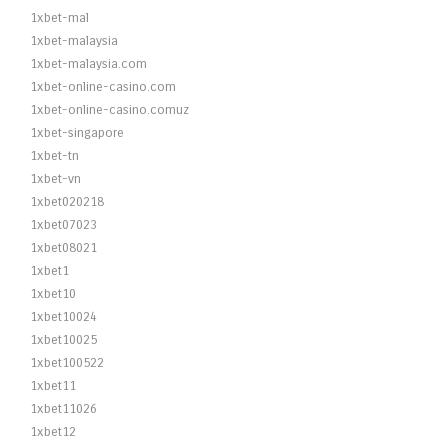
1xbet-mal
1xbet-malaysia
1xbet-malaysia.com
1xbet-online-casino.com
1xbet-online-casino.comuz
1xbet-singapore
1xbet-tn
1xbet-vn
1xbet020218
1xbet07023
1xbet08021
1xbet1
1xbet10
1xbet10024
1xbet10025
1xbet100522
1xbet11
1xbet11026
1xbet12