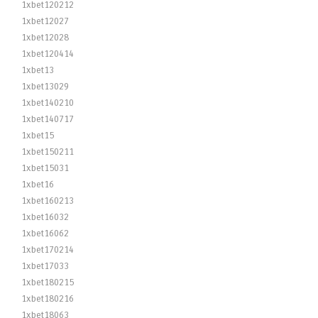
1xbet120212
1xbet12027
1xbet12028
1xbet120414
1xbet13
1xbet13029
1xbet140210
1xbet140717
1xbet15
1xbet150211
1xbet15031
1xbet16
1xbet160213
1xbet16032
1xbet16062
1xbet170214
1xbet17033
1xbet180215
1xbet180216
1xbet18063