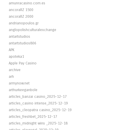
amunracasino.com.es
ancorallZ 1500
ancorallZ 2000
andrianopoulos.gr
anglopolishculturalexchange
antartstudios
antartstudios806
APK
apoteka1
Apple Pay Casino
archive
arh
armynow.net
arthurkeeganbole
articles_banzai casino_2025-12-17
articles_casino intense_2025-12-19
articles_cleopatra casino_2025-12-19
articles_freshbet_2025-12-17
articles_midnight wins _2025-12-18
articles_playregal_2025-12-19