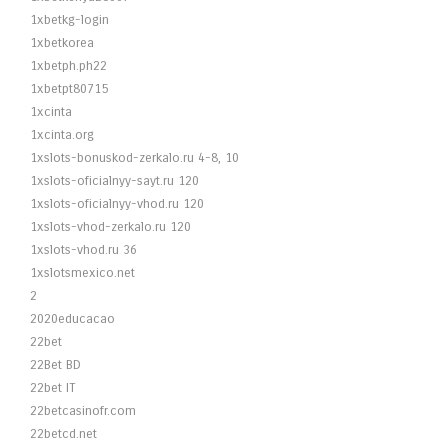
1xbetkg-login
1xbetkorea
1xbetph.ph22
1xbetpt80715
1xcinta
1xcinta.org
1xslots-bonuskod-zerkalo.ru 4-8, 10
1xslots-oficialnyy-sayt.ru 120
1xslots-oficialnyy-vhod.ru 120
1xslots-vhod-zerkalo.ru 120
1xslots-vhod.ru 36
1xslotsmexico.net
2
2020educacao
22bet
22Bet BD
22bet IT
22betcasinofr.com
22betcd.net