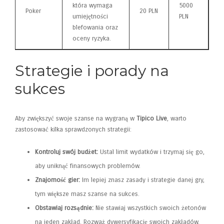
która wymaga
5000
Poker
20 PLN
umiejętności
PLN
blefowania oraz
oceny ryzyka.
Strategie i porady na
sukces
Aby zwiększyć swoje szanse na wygraną w
Tipico Live
, warto
zastosować kilka sprawdzonych strategii:
Kontroluj swój budżet:
Ustal limit wydatków i trzymaj się go,
aby uniknąć finansowych problemów.
Znajomość gier:
Im lepiej znasz zasady i strategie danej gry,
tym większe masz szanse na sukces.
Obstawiaj rozsądnie:
Nie stawiaj wszystkich swoich żetonów
na jeden zakład. Rozważ dywersyfikację swoich zakładów.