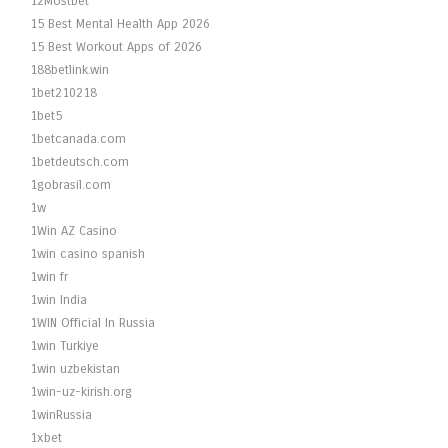
12Mostbet
15 Best Mental Health App 2026
15 Best Workout Apps of 2026
188betlink.win
1bet210218
1bet5
1betcanada.com
1betdeutsch.com
1gobrasil.com
1w
1Win AZ Casino
1win casino spanish
1win fr
1win India
1WIN Official In Russia
1win Turkiye
1win uzbekistan
1win-uz-kirish.org
1winRussia
1xbet