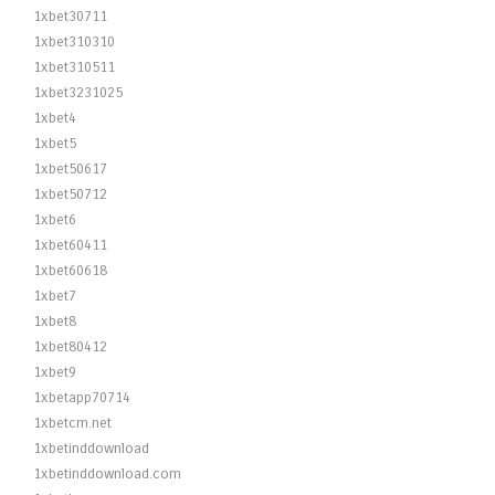
1xbet30711
1xbet310310
1xbet310511
1xbet3231025
1xbet4
1xbet5
1xbet50617
1xbet50712
1xbet6
1xbet60411
1xbet60618
1xbet7
1xbet8
1xbet80412
1xbet9
1xbetapp70714
1xbetcm.net
1xbetinddownload
1xbetinddownload.com