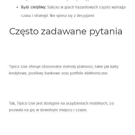
Bądź cierpliwy:
Sukces w grach hazardowych często wymaga
czasu i strategii. Nie spiesz się z decyzjami.
Często zadawane pytania
Jakie metody płatności są
dostępne w Tipico Live?
Tipico Live oferuje różnorodne metody płatności, takie jak karty
kredytowe, przelewy bankowe oraz portfele elektroniczne.
Czy mogę grać na urządzeniach
mobilnych?
Tak, Tipico Live jest dostępne na urządzeniach mobilnych, co
pozwala na grę w dowolnym miejscu i czasie.
Jakie są wymagania wiekowe dla
graczy?