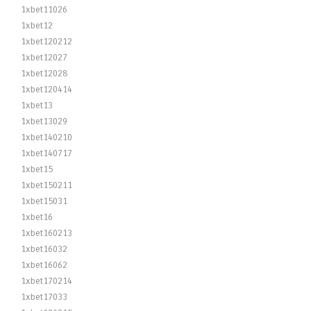
1xbet11026
1xbet12
1xbet120212
1xbet12027
1xbet12028
1xbet120414
1xbet13
1xbet13029
1xbet140210
1xbet140717
1xbet15
1xbet150211
1xbet15031
1xbet16
1xbet160213
1xbet16032
1xbet16062
1xbet170214
1xbet17033