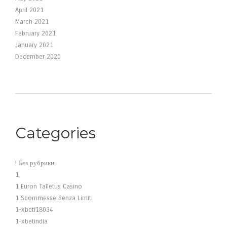
April 2021
March 2021
February 2021
January 2021
December 2020
Categories
! Без рубрики
1
1 Euron Talletus Casino
1 Scommesse Senza Limiti
1-xbeti18034
1-xbetindia