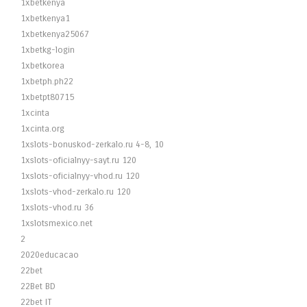
1xbetkenya
1xbetkenya1
1xbetkenya25067
1xbetkg-login
1xbetkorea
1xbetph.ph22
1xbetpt80715
1xcinta
1xcinta.org
1xslots-bonuskod-zerkalo.ru 4-8, 10
1xslots-oficialnyy-sayt.ru 120
1xslots-oficialnyy-vhod.ru 120
1xslots-vhod-zerkalo.ru 120
1xslots-vhod.ru 36
1xslotsmexico.net
2
2020educacao
22bet
22Bet BD
22bet IT