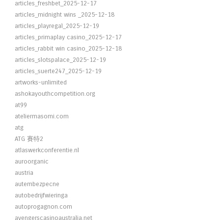
articles_freshbet_2025-12-17
articles_midnight wins _2025-12-18
articles_playregal_2025-12-19
articles_primaplay casino_2025-12-17
articles_rabbit win casino_2025-12-18
articles_slotspalace_2025-12-19
articles_suerte247_2025-12-19
artworks-unlimited
ashokayouthcompetition.org
at99
ateliermasomi.com
atg
ATG 賽特2
atlaswerkconferentie.nl
auroorganic
austria
autembezpecne
autobedrijfwieringa
autoprogagnon.com
avengerscasinoaustralia.net