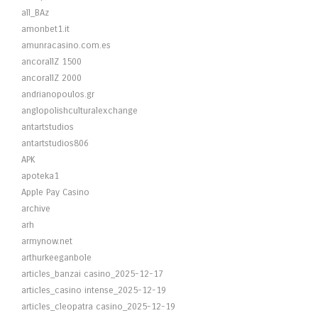
all_BAz
amonbet1.it
amunracasino.com.es
ancorallZ 1500
ancorallZ 2000
andrianopoulos.gr
anglopolishculturalexchange
antartstudios
antartstudios806
APK
apoteka1
Apple Pay Casino
archive
arh
armynow.net
arthurkeeganbole
articles_banzai casino_2025-12-17
articles_casino intense_2025-12-19
articles_cleopatra casino_2025-12-19