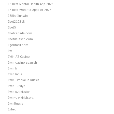
15 Best Mental Health App 2026
15 Best Workout Apps of 2026
188betlink.win
1bet210218
1bet5
1betcanada.com
1betdeutsch.com
1gobrasil.com
1w
1Win AZ Casino
1win casino spanish
1win fr
1win India
1WIN Official In Russia
1win Turkiye
1win uzbekistan
1win-uz-kirish.org
1winRussia
1xbet