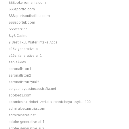
888pokerromania.com
888sportro.com
888sportsouthafrica.com
888sportuk.com
888starz bd
8ty8 Casino
9 Best FREE Water Intake Apps
a16z generative ai
a16z generative ai 1
aapje4kids
aaronallston1
aaronallston2
aaronallston29065
abigcandycasinoaustralia.net
abolbet1.com
acomics.ru~riobet-zerkalo-rabotchaya-ssylka 100
admiralbetaustria.com
admiralbetes.net
adobe generative ai 1
adobe generative ai 2