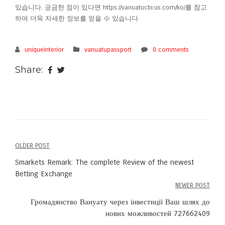
있습니다. 궁금한 점이 있다면 https://vanuatucbi.us.com/ko/를 참고
하여 더욱 자세한 정보를 얻을 수 있습니다.
uniqueinterior
vanuatupassport
0 comments
Share:
OLDER POST
Post
Smarkets Remark: The complete Review of the newest
navigation
Betting Exchange
NEWER POST
Громадянство Вануату через інвестиції Ваш шлях до
нових можливостей 727662409