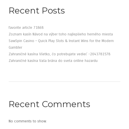
Recent Posts
favorite article 71868
Zoznam kasín Návod na výber toho najlepšieho herného miesta
SawSpin Casino – Quick Play Slots & Instant Wins for the Modern
Gambler
Zahraničné kasína Všetko, čo potrebujete vedieť -2043781578
Zahraničné kasína Vaša brána do sveta online hazardu
Recent Comments
No comments to show.