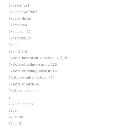
1xbetkenya1
1xbetkenya25067
1xbetkg-login
1xbetkorea
1xbetph.ph22
1xbetpt80715
1xcinta
1xcinta.org
1xslots-bonuskod-zerkalo.ru 4-8, 10
1xslots-oficialnyy-sayt.ru 120
1xslots-oficialnyy-vhod.ru 120
1xslots-vhod-zerkalo.ru 120
1xslots-vhod.ru 36
1xslotsmexico.net
2
2020educacao
22bet
22Bet BD
22bet IT