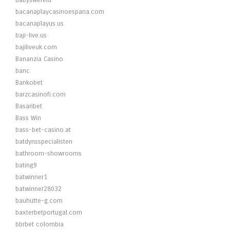
babyswereld
bacanaplaycasinoespana.com
bacanaplayus.us
baji-live.us
bajiliveuk.com
Bananzia Casino
banc
Bankobet
barzcasinofi.com
Basaribet
Bass Win
bass-bet-casino.at
batdynsspecialisten
bathroom-showrooms
bating9
batwinner1
batwinner28032
bauhutte-g.com
baxterbetportugal.com
bbrbet colombia