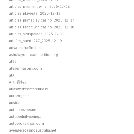
articles_midnight wins _2025-12-18
articles_playregal_2025-12-19
articles_primaplay casino_2025-12-17
articles_rabbit win casino_2025-12-18
articles_slotspalace_2025-12-19
articles_suerte247_2025-12-19
artworks-unlimited
ashokayouthcompetition.org
at99
ateliermasomi.com
atg
ATG 賽特2
atlaswerkconferentie.nl
auroorganic
austria
autembezpecne
autobedrijfwieringa
autoprogagnon.com
avengerscasinoaustralia.net