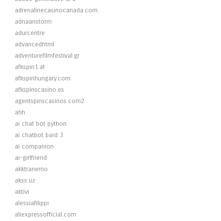
adrenalinecasinocanada.com
adriaanstorm
adurcentre
advancedhtml
adventurefilmfestival.gr
afkspin1.at
afkspinhungary.com
afkspinscasino.es
agentspinscasinos.com2
ahh
ai chat bot python
ai chatbot bard 3
ai companion
ai-girlfriend
akktranemo
akss.uz
aktivi
alessiafilippi
aliexpressofficial.com