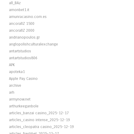
all_BAz
amonbet1.it
amunracasino.com.es
ancorallZ 1500
ancorallZ 2000
andrianopoulos.gr
anglopolishculturalexchange
antartstudios
antartstudios806
APK
apoteka1
Apple Pay Casino
archive
arh
armynow.net
arthurkeeganbole
articles_banzai casino_2025-12-17
articles_casino intense_2025-12-19
articles_cleopatra casino_2025-12-19
articles_freshbet_2025-12-17