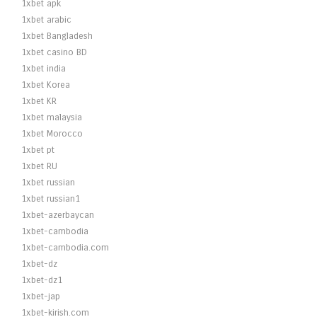
1xbet apk
1xbet arabic
1xbet Bangladesh
1xbet casino BD
1xbet india
1xbet Korea
1xbet KR
1xbet malaysia
1xbet Morocco
1xbet pt
1xbet RU
1xbet russian
1xbet russian1
1xbet-azerbaycan
1xbet-cambodia
1xbet-cambodia.com
1xbet-dz
1xbet-dz1
1xbet-jap
1xbet-kirish.com