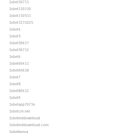
1xbet30711
1xbet310310
1xbet310511
1xbet3231025
1xbet4
1xbet5
1xbet50617
1xbet50712
1xbet6
1xbet60411
1xbet60618
1xbet7
1xbet8
1xbet80412
1xbet9
1xbetapp70714
1xbetcm.net
1xbetinddownload
1xbetinddownload.com
1xbetkenya