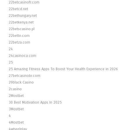
22betcasinofr.com
22betcd.net
22bethungary.net
22betkenya.net
22betscasino.pl
22bettn.com
22betza.com
24
24casinoca.com
25
25 Amazing Fitness Apps To Boost Your Health Experience in 2026
27betcasinobr.com
29black Casino
2casino
2Mostbet
30 Best Motivation Apps In 2025
3Mostbet
4
4Mostbet
4wheelplay