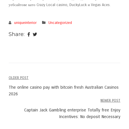
уебсайтове като Crazy Local casino, DuckyLuck и Vegas Aces.
uniqueinterior
Uncategorized
Share:
OLDER POST
Post
The online casino pay with bitcoin fresh Australian Casinos
navigation
2026
NEWER POST
Captain Jack Gambling enterprise Totally free Enjoy
Incentives: No deposit Necessary