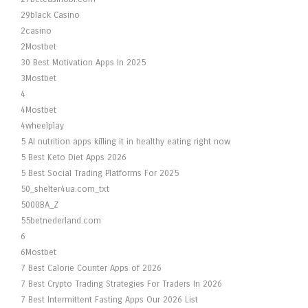
29black Casino
2casino
2Mostbet
30 Best Motivation Apps In 2025
3Mostbet
4
4Mostbet
4wheelplay
5 AI nutrition apps killing it in healthy eating right now
5 Best Keto Diet Apps 2026
5 Best Social Trading Platforms For 2025
50_shelter4ua.com_txt
5000BA_Z
55betnederland.com
6
6Mostbet
7 Best Calorie Counter Apps of 2026
7 Best Crypto Trading Strategies For Traders In 2026
7 Best Intermittent Fasting Apps Our 2026 List