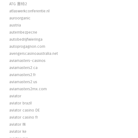
ATG 賽特2
atlaswerkconferentie.nl
auroorganic
austria
autembezpecne
autobedrijfwieringa
autoprogagnon.com
avengerscasinoaustralia.net
aviamasters-casinos
aviamasters2.ca
aviamasters2.fr
aviamasters2.us
aviamasters2mx.com
aviator
aviator brazil
aviator casino DE
aviator casino fr
aviator IN
aviator ke