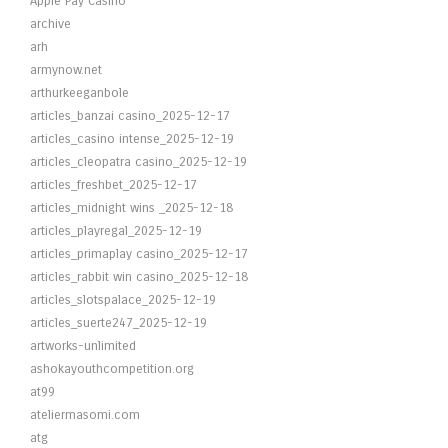
Apple Pay Casino
archive
arh
armynow.net
arthurkeeganbole
articles_banzai casino_2025-12-17
articles_casino intense_2025-12-19
articles_cleopatra casino_2025-12-19
articles_freshbet_2025-12-17
articles_midnight wins _2025-12-18
articles_playregal_2025-12-19
articles_primaplay casino_2025-12-17
articles_rabbit win casino_2025-12-18
articles_slotspalace_2025-12-19
articles_suerte247_2025-12-19
artworks-unlimited
ashokayouthcompetition.org
at99
ateliermasomi.com
atg