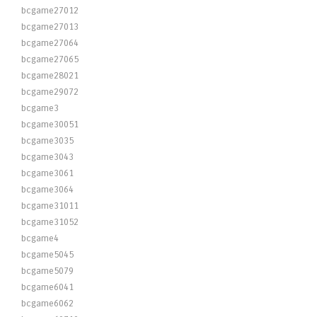
bcgame27012
bcgame27013
bcgame27064
bcgame27065
bcgame28021
bcgame29072
bcgame3
bcgame30051
bcgame3035
bcgame3043
bcgame3061
bcgame3064
bcgame31011
bcgame31052
bcgame4
bcgame5045
bcgame5079
bcgame6041
bcgame6062