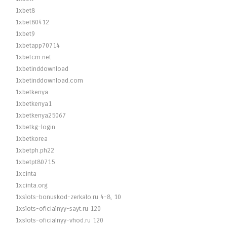
1xbet8
1xbet80412
1xbet9
1xbetapp70714
1xbetcm.net
1xbetinddownload
1xbetinddownload.com
1xbetkenya
1xbetkenya1
1xbetkenya25067
1xbetkg-login
1xbetkorea
1xbetph.ph22
1xbetpt80715
1xcinta
1xcinta.org
1xslots-bonuskod-zerkalo.ru 4-8, 10
1xslots-oficialnyy-sayt.ru 120
1xslots-oficialnyy-vhod.ru 120