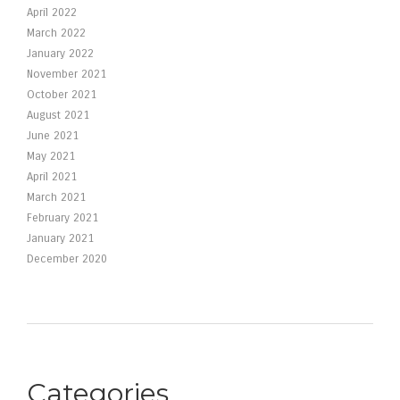
April 2022
March 2022
January 2022
November 2021
October 2021
August 2021
June 2021
May 2021
April 2021
March 2021
February 2021
January 2021
December 2020
Categories