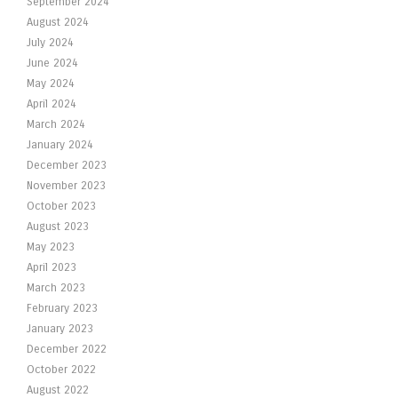
September 2024
August 2024
July 2024
June 2024
May 2024
April 2024
March 2024
January 2024
December 2023
November 2023
October 2023
August 2023
May 2023
April 2023
March 2023
February 2023
January 2023
December 2022
October 2022
August 2022