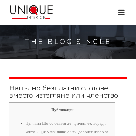
THE BLOG SINGLE
Напълно безплатни слотове
вместо изтегляне или членство
Публикации
Причини Що се отнася до причините, поради
които VegasSlotsOnline е най-добрият избор за