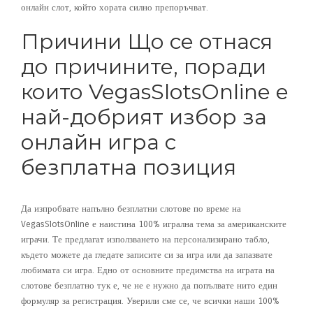
онлайн слот, който хората силно препоръчват.
Причини Що се отнася
до причините, поради
които VegasSlotsOnline е
най-добрият избор за
онлайн игра с
безплатна позиция
Да изпробвате напълно безплатни слотове по време на
VegasSlotsOnline е наистина 100% игрална тема за американските
играчи. Те предлагат използването на персонализирано табло,
където можете да гледате записите си за игра или да запазвате
любимата си игра. Едно от основните предимства на играта на
слотове безплатно тук е, че не е нужно да попълвате нито един
формуляр за регистрация. Уверили сме се, че всички наши 100%