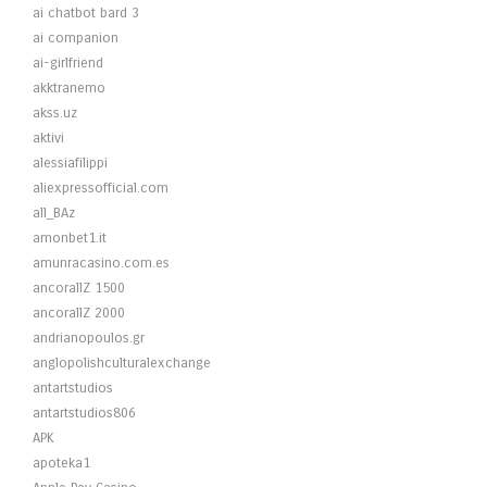
ai chatbot bard 3
ai companion
ai-girlfriend
akktranemo
akss.uz
aktivi
alessiafilippi
aliexpressofficial.com
all_BAz
amonbet1.it
amunracasino.com.es
ancorallZ 1500
ancorallZ 2000
andrianopoulos.gr
anglopolishculturalexchange
antartstudios
antartstudios806
APK
apoteka1