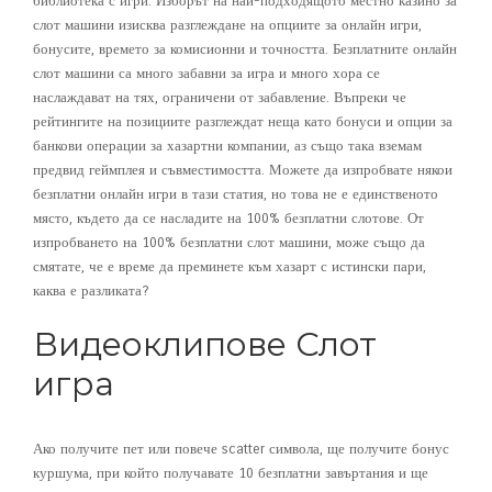
библиотека с игри. Изборът на най-подходящото местно казино за
слот машини изисква разглеждане на опциите за онлайн игри,
бонусите, времето за комисионни и точността. Безплатните онлайн
слот машини са много забавни за игра и много хора се
наслаждават на тях, ограничени от забавление. Въпреки че
рейтингите на позициите разглеждат неща като бонуси и опции за
банкови операции за хазартни компании, аз също така вземам
предвид геймплея и съвместимостта. Можете да изпробвате някои
безплатни онлайн игри в тази статия, но това не е единственото
място, където да се насладите на 100% безплатни слотове. От
изпробването на 100% безплатни слот машини, може също да
смятате, че е време да преминете към хазарт с истински пари,
каква е разликата?
Видеоклипове Слот
игра
Ако получите пет или повече scatter символа, ще получите бонус
куршума, при който получавате 10 безплатни завъртания и ще