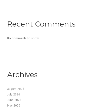
Recent Comments
No comments to show.
Archives
August 2026
July 2026
June 2026
May 2026