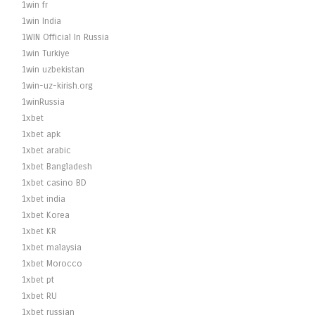
1win fr
1win India
1WIN Official In Russia
1win Turkiye
1win uzbekistan
1win-uz-kirish.org
1winRussia
1xbet
1xbet apk
1xbet arabic
1xbet Bangladesh
1xbet casino BD
1xbet india
1xbet Korea
1xbet KR
1xbet malaysia
1xbet Morocco
1xbet pt
1xbet RU
1xbet russian