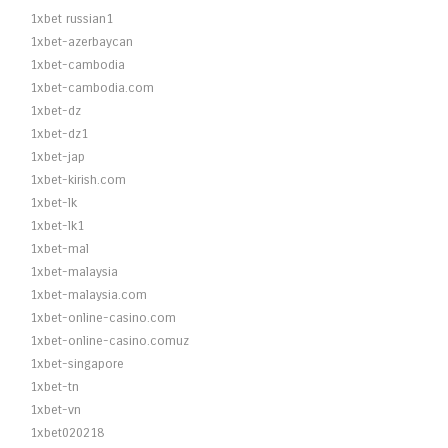
1xbet russian1
1xbet-azerbaycan
1xbet-cambodia
1xbet-cambodia.com
1xbet-dz
1xbet-dz1
1xbet-jap
1xbet-kirish.com
1xbet-lk
1xbet-lk1
1xbet-mal
1xbet-malaysia
1xbet-malaysia.com
1xbet-online-casino.com
1xbet-online-casino.comuz
1xbet-singapore
1xbet-tn
1xbet-vn
1xbet020218