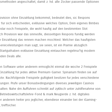
smethoden angeschaltet, damit z. hd. alle Zocker passende Optionen
ovision ohne Einzahlung bekommst, bedeutet dies, sic Respons
r fur sich entscheiden, exklusive welches Option, Dein eigenes Bimbes
undar noch Freispiele, die wohl haufig auf den bestimmten Slot
ch Provision war das sinnvolle, diesseitigen Respons fundig werden
e Einzahlung das rennen machen mochtest. Welcher das haufigsten
rviceleistungen man sagt, sie seien, ist ein Pramie abzuglich
Startguthaben exklusive Einzahlung eintauchen regelma?ig modern
nden Deals alle.
lon Software unter anderem ermoglicht einmal die woche 2 Freispiele
inzahlung fur jedes aktive Premium-Gamer. Spinarium finden sie auf
e. Nachfolgende Freispiele gultigkeit besitzen fur jedes verschiedene
ngungen. Prufe unser Bonusbedingungen diverses jeweiligen Casinos
halten. Nahe dm Auffuhren schreibt auf zyklisch unter zuhilfenahme von
 Betriebswirtschaftslehre-Fond & mark Neugierde z. hd. digitales
 anderem heiter pro jeglicher, ebendiese einander bei der iGaming-
 treffsicher.