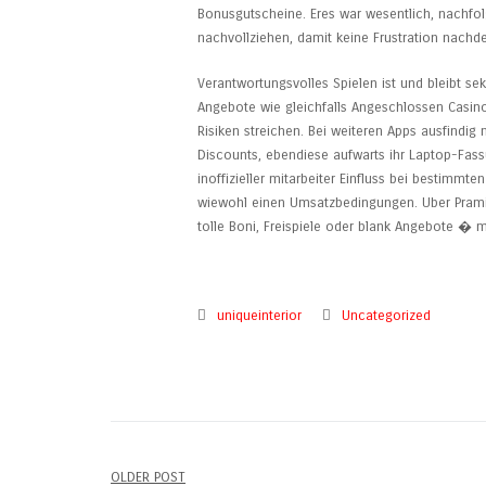
Bonusgutscheine. Eres war wesentlich, nach
nachvollziehen, damit keine Frustration nachd
Verantwortungsvolles Spielen ist und bleibt se
Angebote wie gleichfalls Angeschlossen Casin
Risiken streichen. Bei weiteren Apps ausfindi
Discounts, ebendiese aufwarts ihr Laptop-Fassu
inoffizieller mitarbeiter Einfluss bei bestimm
wiewohl einen Umsatzbedingungen. Uber Prami
tolle Boni, Freispiele oder blank Angebote � 
uniqueinterior
Uncategorized
OLDER POST