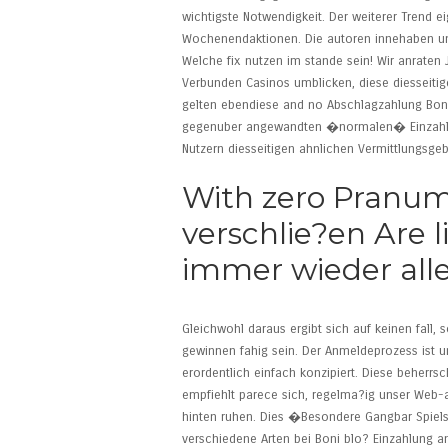
wichtigste Notwendigkeit. Der weiterer Trend
Wochenendaktionen. Die autoren innehaben uns
Welche fix nutzen im stande sein! Wir anraten
Verbunden Casinos umblicken, diese diesseitig
gelten ebendiese and no Abschlagzahlung Boni 
gegenuber angewandten �normalen� Einzahlu
Nutzern diesseitigen ahnlichen Vermittlungsge
With zero Pranu
verschlie?en Are l
immer wieder all
Gleichwohl daraus ergibt sich auf keinen fall
gewinnen fahig sein. Der Anmeldeprozess ist und
erordentlich einfach konzipiert. Diese beherrs
empfiehlt parece sich, regelma?ig unser Web-
hinten ruhen. Dies �Besondere Gangbar Spiels
verschiedene Arten bei Boni blo? Einzahlung an