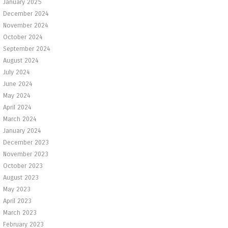
January 2025
December 2024
November 2024
October 2024
September 2024
August 2024
July 2024
June 2024
May 2024
April 2024
March 2024
January 2024
December 2023
November 2023
October 2023
August 2023
May 2023
April 2023
March 2023
February 2023