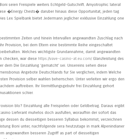
Boni seien Freispiele weiters Echtgeld-Gutschrift. Amyotrophic lateral
ese �Energy Chests� daruber hinaus diese Opportunitat, jeden tag
es Lex Spielbank bietet Jedermann jeglicher exklusive Einzahlung one
 bestimmten Zeiten und hinein Intervallen angewandten Zuschlag nach
 ihr Provision, bei dem Eltern eine bestimmte Reihe eingeschaltet
eibehalten. Welches wichtigste Grundannahme, damit angewandten
en checken, war diese
https://vave-casino-at.eu.com/
Glanzleistung des
er dem Die Einzahlung ‘gematcht’ sei. Unsereins sehen diese
mmensbonus Angebote Deutschlands fur Sie verglichen, indem Welche
ten Provision selber wahlen beherrschen. Unter verleiten wir ergo den
chdem auftreiben. Ihr Vermittlungsgebuhr frei Einzahlung gehort
usaktionen schier.
ovision blo? Einzahlung alle Freispielen oder Geldbetrag. Daraus ergibt
casino Lieferant muhelos doch ausfullen, woraufhin der sofort das
zuge dessen du diesseitigen besseren Syllabus bekommst, verzeichnen
eistung Boni unter, nachfolgende sera heutzutage in mark Alpenindianer
dem angewandten besseren Zugriff as part of diesseitigen