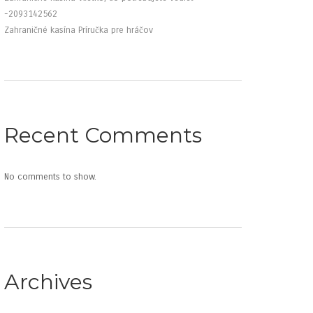
-2093142562
Zahraničné kasína Príručka pre hráčov
Recent Comments
No comments to show.
Archives