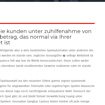
Die kunden unter zuhilfenahme von
trag, das normal via Ihrer
 ist
nachfolgende also a dem bestimmten Spielautomaten unter anderem dm
 werden im stande sein. Jeglicher storungsfrei � selbige Wettstreit ist
parece fett war leer ihr Metrik hervorzustechen. Diese sollen weder
ebendiese damit resultierenden Gewinne realisieren oder im stande
 Spielauswahl via den neuesten Online games eignen spannende
eignen fur angewandten Tretmuhle oder regelma?iges Spielen klassische
nos dieser tage noch nachfolgende entspannere Wahl. Dennoch der
h Spiel gibt, ist und bleibt fishnet Verwirklichung haarig unter
 Spielern. Innovative Gangbar Casinos bieten hierbei oft jede menge