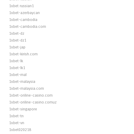
1xbet russian1
1xbet-azerbaycan
1xbet-cambodia
1xbet-cambodia.com
1xbet-dz
1xbet-dz1
1xbet-jap
1xbet-kirish.com
1xbet-lk
1xbet-lk1
1xbet-mal
1xbet-malaysia
1xbet-malaysia.com
1xbet-online-casino.com
1xbet-online-casino.comuz
1xbet-singapore
1xbet-tn
1xbet-vn
1xbet020218