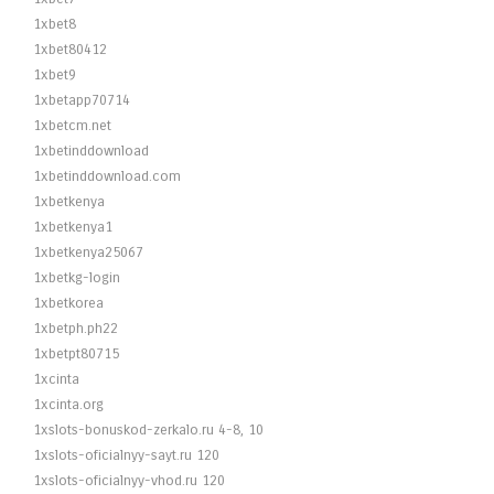
1xbet8
1xbet80412
1xbet9
1xbetapp70714
1xbetcm.net
1xbetinddownload
1xbetinddownload.com
1xbetkenya
1xbetkenya1
1xbetkenya25067
1xbetkg-login
1xbetkorea
1xbetph.ph22
1xbetpt80715
1xcinta
1xcinta.org
1xslots-bonuskod-zerkalo.ru 4-8, 10
1xslots-oficialnyy-sayt.ru 120
1xslots-oficialnyy-vhod.ru 120