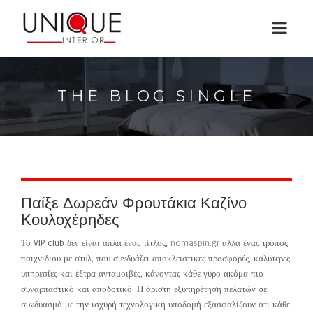
THE BLOG SINGLE
Παίξε Δωρεάν Φρουτάκια Καζίνο
Κουλοχέρηδες
Το VIP club δεν είναι απλά ένας τίτλος,
nomaspin.gr
αλλά ένας τρόπος
παιχνιδιού με στυλ, που συνδυάζει αποκλειστικές προσφορές, καλύτερες
υπηρεσίες και έξτρα ανταμοιβές, κάνοντας κάθε γύρο ακόμα πιο
συναρπαστικό και αποδοτικό. Η άριστη εξυπηρέτηση πελατών σε
συνδυασμό με την ισχυρή τεχνολογική υποδομή εξασφαλίζουν ότι κάθε