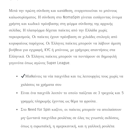
Μετά την πρώτη σύνδεση και κατάθεση, ενεργοποιείται το μπόνους
καλωσορίσματος. Η σύνδεση στο NomaSpin γίνεται εισάγοντας όνομα
χρήστη και κωδικό πρόσβασης στη φόρμα σύνδεσης της αρχικής
σελίδας. Η πλατφόρμα δέχεται παίκτες από την Ελλάδα χωρίς
περιορισμούς. Οι παίκτες έχουν πρόσβαση σε χιλιάδες επιλογές από
κορυφαίους παρόχους. Οι Έλληνες παίκτες μπορούν να λάβουν άμεση
βοήθεια για εγγραφή, KYC ή μπόνους, με γρήγορες απαντήσεις στα
Ελληνικά. Οι Έλληνες παίκτες μπορούν να ποντάρουν σε δημοφιλή
γεγονότα όπως αγώνες Super League.
Μαθαίνεις τα νέα παιχνίδια και τις λειτουργίες τους χωρίς να
χαλάσεις τα χρήματα σου
Είναι ένα παιχνίδι λοιπόν το οποίο παίζεται σε 3 τροχούς και 5
γραμμές πληρωμής έχοντας ως θέμα τα φρούτα..
Στο Need for Spin καζίνο, οι παίκτες μπορούν να απολαύσουν
μη-ζωντανά παιχνίδια ρουλέτας σε όλες τις γνωστές εκδόσεις,
όπως η ευρωπαϊκή, η αμερικανική, και η γαλλική ρουλέτα.