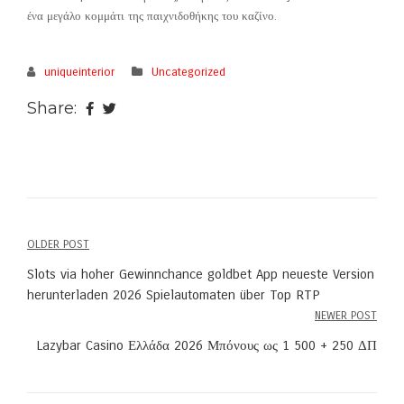
ένα μεγάλο κομμάτι της παιχνιδοθήκης του καζίνο.
uniqueinterior
Uncategorized
Share:
OLDER POST
Post
Slots via hoher Gewinnchance goldbet App neueste Version
navigation
herunterladen 2026 Spielautomaten über Top RTP
NEWER POST
Lazybar Casino Ελλάδα 2026 Μπόνους ως 1 500 + 250 ΔΠ