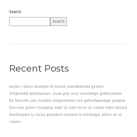
Search
Search
Recent Posts
seçkin casino stratejisi ile kumar olanaklarında gezinin
Ontgrendel winstkansen: Jouw gids voor voordelige goktactieken
De filosofie van roulette ontgrendelen een geloofwaardige gokgids
Discover game-changing odds to earn more at casino eden hazard
Desbloquea tu racha ganadora domina la estrategia Jetton en el
casino