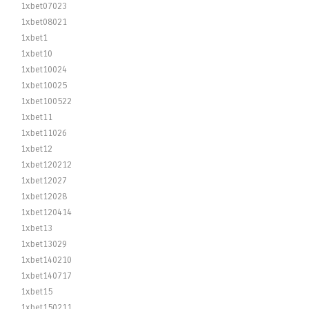
1xbet07023
1xbet08021
1xbet1
1xbet10
1xbet10024
1xbet10025
1xbet100522
1xbet11
1xbet11026
1xbet12
1xbet120212
1xbet12027
1xbet12028
1xbet120414
1xbet13
1xbet13029
1xbet140210
1xbet140717
1xbet15
1xbet150211