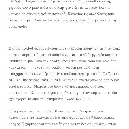
ανάληψη. Η αξία των περιστροφών είναι επίσης προκαθορισμένη,
γεγονός που σημαίνει ότι ο παίκτης γνωρίζει εκ των προτέρων το
μέγιστο ποντάρισμα ανά περιστροφή. Κάνοντας τις συναλλαγές τους
εύκολα και με ασφάλεια, θα μείνουν σίγουρα ικανοποιημένοι από τη
συνεργασία.
Περισσότερα σε αυτή την κατηγορία
Στο νέο Foxbet δώσαμε βαρύτητα στην εύκολη πλοήγηση με λίγα κλικ,
σε νέες υπηρεσίες όπως εμπλουτισμένα στατιστικά ή εργαλεία και στο
mobile site μας. Από την πρώτη μέρα λειτουργίας τόσο για μένα όσο
και για όλη τη Foxbet-ική ομάδα η σωστή και αξιόπιστη
στοιχηματική σας ενημέρωση είναι απόλυτη προτεραιότητα. Το Temple
of Gold, της σειράς Book of Ra είναι ακόμη ένα παιχνίδι το οποίο έχει
γράψει ιστορία. Μετράει στο δυναμικό της μερικούς από τους
κορυφαίους τίτλους, και σίγουρα πρόκειται για έναν πάροχο ο οποίος
έχει αφήσει το δικό του στίγμα στον χώρο των slots.
Οι ψηφιακοί χάρτες που διατίθενται από το ηλεκτρονικό μας
κατάστημα είναι γεωαναφερμένες εικόνες χαρτών σε 3 διαφορετικές
μορφές. Ο χάρτης είναι πανομοιότυπος με τον έντυπο και στο κέντρο