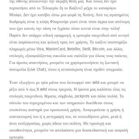
της οθόνης απεικονίζει την ακριβή θέση μας. Και ποιος δεν έχει
περπατήσει από το Τελεφερίκ (ή το Καζίνο) μέχρι το καταφύγιο
Μπάφι; Δεν έχει κατέβει έστω μια φορά τη Χούνη; Από τις αγαπημένες
διαδρομές είναι η κόψη Φλαμπούρι γιατί είναι τόσο άγρια και απότομη
που έχει κανείς την τάση να ξεχάσει πόσο κοντά είναι στην πόλη!
Παρότι δεν υπάρχει ειδική εφαρμογή, η εμπειρία παιχνιδιού από κινητό
είναι απρόσκοπτη και φιλική προς τον χρήστη. Το καζίνο υποστηρίζει
πληρωμές μέσω Visa, MasterCard, Neteller, Skrill, Bitcoin, και άλλες
επιλογές, εξασφαλίζοντας ευκολία και ευελιξία για όλους τους παίκτες.
Για άμεσες απαντήσεις, μπορείτε να χρησιμοποιήσετε τη ζωντανή
συνομιλία (Live Chat), όπου η ανταπόκριση είναι σχεδόν στιγμιαία.
Έναν εξωγήινο με τρία μάτια που λειτουργεί σαν wild και μπορεί να
ρίξει από 4 έως 8 wild στους τροχούς. Η έρευνα μας καλύπτει όλες τις
επιλογές παιχνιδιού, θέματα, σύμβολα, jackpots και άλλα πολλά. Το
σύνολο του περιεχομένου και των υπηρεσιών διατίθεται στους
επισκέπτες αυστηρά για προσωπική χρήση. Απαγορεύεται η χρήση ή
επανεκπομπή του ή η αντιγραφή του, σε οποιοδήποτε μέσο, μετά ή
άνευ επεξεργασίας, χωρίς άδεια του εκδότη. Με προσοχή και
υπευθυνότητα, μπορείτε να απολαύσετε μια διασκεδαστική και ασφαλή
εμπειρία.