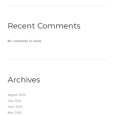
Recent Comments
No comments to show.
Archives
August 2026
July 2026
June 2026
May 2026