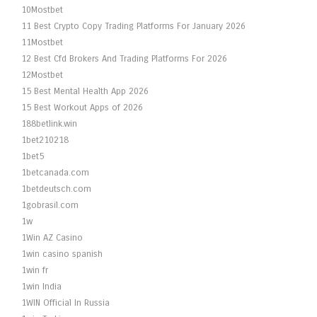
10Mostbet
11 Best Crypto Copy Trading Platforms For January 2026
11Mostbet
12 Best Cfd Brokers And Trading Platforms For 2026
12Mostbet
15 Best Mental Health App 2026
15 Best Workout Apps of 2026
188betlink.win
1bet210218
1bet5
1betcanada.com
1betdeutsch.com
1gobrasil.com
1w
1Win AZ Casino
1win casino spanish
1win fr
1win India
1WIN Official In Russia