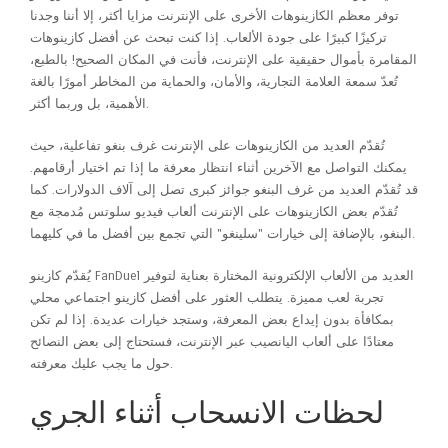
توفر معظم الكازينوهات الأخرى على الإنترنت مزايا أكثر، إلا أننا وجدنا
تركيزًا كبيرًا على جودة الألعاب. إذا كنت تبحث عن أفضل كازينوهات
المقامرة بأموال حقيقية على الإنترنت، فأنت في المكان الصحيح! بالطبع،
تُعدّ سمعة العلامة التجارية، والأمان، والحماية من المخاطر أمورًا بالغة
الأهمية، بل وربما أكثر.
تُقدّم العديد من الكازينوهات على الإنترنت غرف بنغو تفاعلية، حيث
يمكنك التواصل مع الآخرين أثناء انتظار معرفة ما إذا تم اختيار أرقامهم.
قد تُقدّم العديد من غرف البنغو جوائز كبرى تصل إلى آلاف الدولارات. كما
تُقدّم بعض الكازينوهات على الإنترنت ألعاب فيديو سلوتس مُدمجة مع
البنغو، بالإضافة إلى خيارات "سلينغو" التي تجمع بين أفضل ما في كليهما.
يُقدّم كازينو FanDuel العديد من الألعاب الإلكترونية المختارة بعناية لتوفير
تجربة لعب مميزة. يتطلب العثور على أفضل كازينو اجتماعي محلي
بمكافأة بدون إيداع بعض المعرفة، وستجد خيارات عديدة. إذا لم تكن
معتادًا على ألعاب اليانصيب عبر الإنترنت، فستحتاج إلى بعض النصائح
حول ما يجب عليك معرفته.
لحظات الانسحاب أثناء الجري