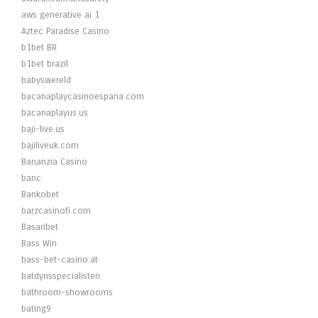
aws generative ai 1
Aztec Paradise Casino
b1bet BR
b1bet brazil
babyswereld
bacanaplaycasinoespana.com
bacanaplayus.us
baji-live.us
bajiliveuk.com
Bananzia Casino
banc
Bankobet
barzcasinofi.com
Basaribet
Bass Win
bass-bet-casino.at
batdynsspecialisten
bathroom-showrooms
bating9