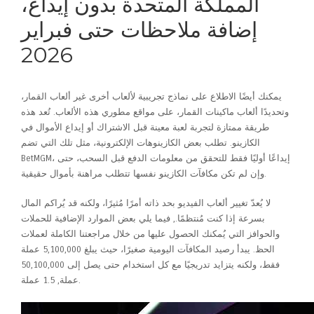
المملكة المتحدة بدون إيداع،
إضافة ملاحظات حتى فبراير
2026
يمكنك أيضًا الاطلاع على نماذج تجريبية لألعاب أخرى غير ألعاب القمار،
وتحديدًا ألعاب ماكينات القمار، على مواقع مطوري هذه الألعاب. تُعد هذه
طريقة ممتازة لتجربة لعبة معينة قبل الاشتراك أو إيداع الأموال في
الكازينو. تطلب بعض الكازينوهات الإلكترونية، مثل تلك التي تضم
BetMGM، إيداعًا أوليًا فقط للتحقق من معلومات الدفع قبل السحب، حتى
وإن لم تكن مكافآت الكازينو نفسها تتطلب مراهنة بأموال حقيقية.
لا يُعدّ تغيير ألعاب الفيديو بحد ذاته أمرًا مُثيرًا، ولكنه قد يُراكم المال
بسرعة إذا كنت مُنتظمًا., فيما يلي بعض الموارد الإضافية للحملات
والحوافز التي يُمكنك الحصول عليها من خلال مراجعتنا الكاملة لعملات
الحظ. يبدأ رصيد المكافآت اليومية صغيرًا، حيث يبلغ 5,100,000 عملة
فقط، ولكنه يتزايد تدريجيًا مع كل استخدام حتى يصل إلى 50,100,000
عملة, 1.5 عملة.