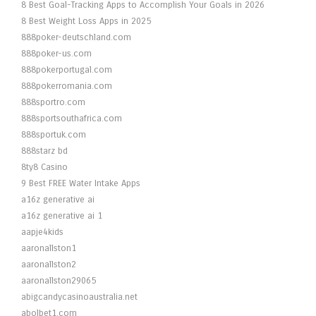
8 Best Goal-Tracking Apps to Accomplish Your Goals in 2026
8 Best Weight Loss Apps in 2025
888poker-deutschland.com
888poker-us.com
888pokerportugal.com
888pokerromania.com
888sportro.com
888sportsouthafrica.com
888sportuk.com
888starz bd
8ty8 Casino
9 Best FREE Water Intake Apps
a16z generative ai
a16z generative ai 1
aapje4kids
aaronallston1
aaronallston2
aaronallston29065
abigcandycasinoaustralia.net
abolbet1.com