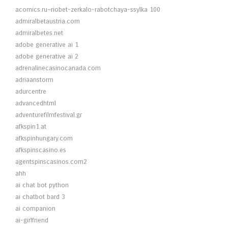
acomics.ru~riobet-zerkalo-rabotchaya-ssylka 100
admiralbetaustria.com
admiralbetes.net
adobe generative ai 1
adobe generative ai 2
adrenalinecasinocanada.com
adriaanstorm
adurcentre
advancedhtml
adventurefilmfestival.gr
afkspin1.at
afkspinhungary.com
afkspinscasino.es
agentspinscasinos.com2
ahh
ai chat bot python
ai chatbot bard 3
ai companion
ai-girlfriend