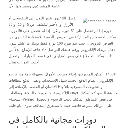
عند انضمامك إلى برنامج كبار الشخصيات. نعم، لدى SpinBetter عروض
خاصة للمشتركين، وسنتناولها الآن.
يفضل اللاعبون تغيير اللون إلى البنفسجي أو
الأزرق أو الأحمر للكشف عن 5 أو 10 أو 20
دورة إذا لم تحصل على 50 دورة. ولكن، إذا لم تحصل على 50 دورة،
يمكنك الانضمام والمشاركة في العروض اليومية للاستفادة القصوى من
العرض الترويجي، حيث يتم طرح 100 دورة فقط يوميًا. ما عليك سوى
إدخال بريدك الإلكتروني ورقم هاتفك للتواصل – لا حاجة للإيداع. بدلاً من
ذلك، يمكنك الاطلاع على بعض "مزاياي" في قسم "الخيارات" وتفعيل
أحدث الدورات هناك.
يُمكن للمحترفين إيداع وسحب الأموال بسهولة تامة من كازينو FanDuel
الإلكتروني. نظام الدفع الجديد سهل الاستخدام، ويقبل الدفع ببطاقات
الائتمان أو الخصم، بالإضافة إلى PayPal، والتحويلات المصرفية
الإلكترونية، والتحويلات البنكية، وبطاقات Play+ مسبقة الدفع، كما يُمكنك
استخدام Venmo في بعض المناطق. يُمكنك تجنب الرسوم والحصول
على أموالك بسرعة فائقة، حيث لا تستغرق المعالجة سوى أيام قليلة.
دورات مجانية بالكامل في