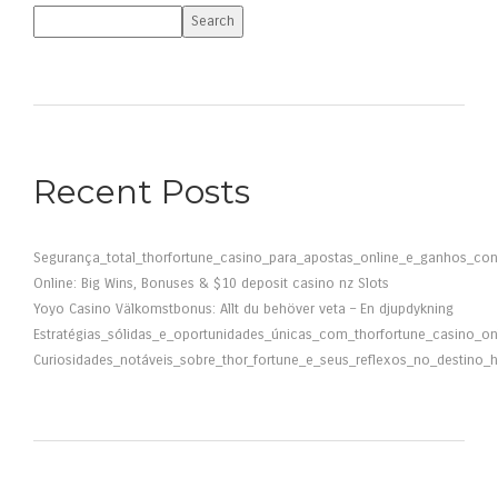
Search
Recent Posts
Segurança_total_thorfortune_casino_para_apostas_online_e_ganhos_con
Online: Big Wins, Bonuses & $10 deposit casino nz Slots
Yoyo Casino Välkomstbonus: Allt du behöver veta – En djupdykning
Estratégias_sólidas_e_oportunidades_únicas_com_thorfortune_casino_on
Curiosidades_notáveis_sobre_thor_fortune_e_seus_reflexos_no_destino