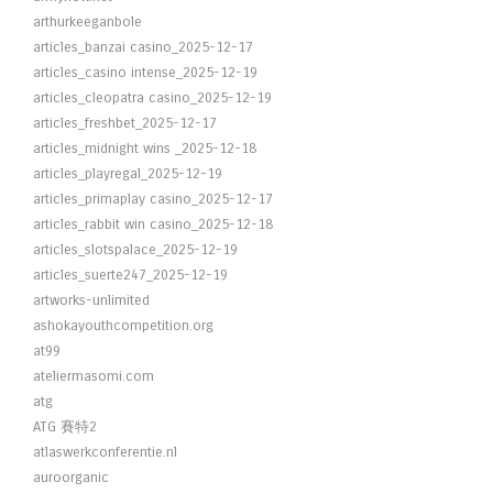
arthurkeeganbole
articles_banzai casino_2025-12-17
articles_casino intense_2025-12-19
articles_cleopatra casino_2025-12-19
articles_freshbet_2025-12-17
articles_midnight wins _2025-12-18
articles_playregal_2025-12-19
articles_primaplay casino_2025-12-17
articles_rabbit win casino_2025-12-18
articles_slotspalace_2025-12-19
articles_suerte247_2025-12-19
artworks-unlimited
ashokayouthcompetition.org
at99
ateliermasomi.com
atg
ATG 賽特2
atlaswerkconferentie.nl
auroorganic