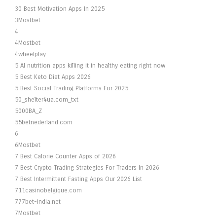
30 Best Motivation Apps In 2025
3Mostbet
4
4Mostbet
4wheelplay
5 AI nutrition apps killing it in healthy eating right now
5 Best Keto Diet Apps 2026
5 Best Social Trading Platforms For 2025
50_shelter4ua.com_txt
5000BA_Z
55betnederland.com
6
6Mostbet
7 Best Calorie Counter Apps of 2026
7 Best Crypto Trading Strategies For Traders In 2026
7 Best Intermittent Fasting Apps Our 2026 List
711casinobelgique.com
777bet-india.net
7Mostbet