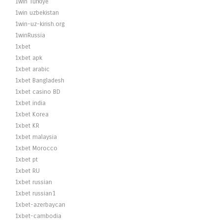
1win Turkiye
1win uzbekistan
1win-uz-kirish.org
1winRussia
1xbet
1xbet apk
1xbet arabic
1xbet Bangladesh
1xbet casino BD
1xbet india
1xbet Korea
1xbet KR
1xbet malaysia
1xbet Morocco
1xbet pt
1xbet RU
1xbet russian
1xbet russian1
1xbet-azerbaycan
1xbet-cambodia