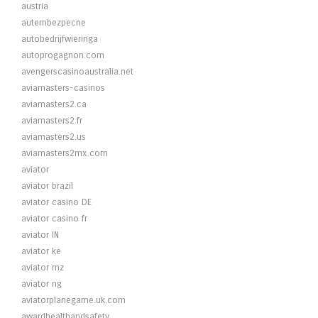
austria
autembezpecne
autobedrijfwieringa
autoprogagnon.com
avengerscasinoaustralia.net
aviamasters-casinos
aviamasters2.ca
aviamasters2.fr
aviamasters2.us
aviamasters2mx.com
aviator
aviator brazil
aviator casino DE
aviator casino fr
aviator IN
aviator ke
aviator mz
aviator ng
aviatorplanegame.uk.com
awardhealthandsafety