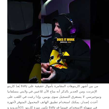
يُعدّ كازينو Bally من بين أشهر كازينوهات المقامرة بأموال حقيقية على
الإنترنت، ومن الجدير بالذكر أنه متاح الآن للاعبين في ولايتي بنسلفانيا
ونيوجيرسي. لا يستغرق التسجيل سوى يومين، وإذا رغبت في اللعب على
أحدث إصدار، يمكنك استخدام تطبيق الهاتف المحمول المتوفر لأجهزة
أندرويد وiOS. تكمن ميزة كازينو Bally في سهولة الاستخدام، فبينما قد