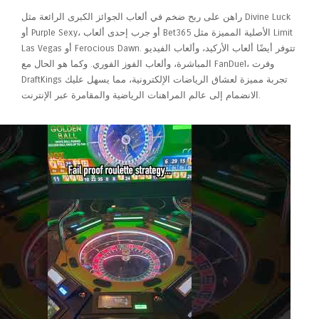
راهن على ربح ضخم في ألعاب الجوائز الكبرى الرائعة مثل Divine Luck
أو Purple Sexy، أو جرب إحدى ألعاب Bet365 الأصلية المميزة مثل Limit
Las Vegas أو Ferocious Dawn. تتوفر أيضًا ألعاب الأركيد، وألعاب الفيديو
المباشرة، وألعاب الفوز الفوري. وكما هو الحال مع FanDuel، وفرت
DraftKings تجربة مميزة لعشاق الرياضات الإلكترونية، مما يسهل عليك
الانضمام إلى عالم المراهنات الرياضية والمقامرة عبر الإنترنت.