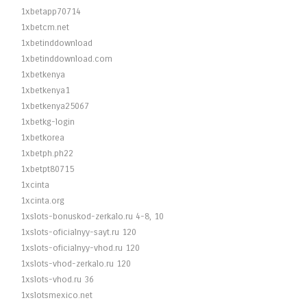
1xbetapp70714
1xbetcm.net
1xbetinddownload
1xbetinddownload.com
1xbetkenya
1xbetkenya1
1xbetkenya25067
1xbetkg-login
1xbetkorea
1xbetph.ph22
1xbetpt80715
1xcinta
1xcinta.org
1xslots-bonuskod-zerkalo.ru 4-8, 10
1xslots-oficialnyy-sayt.ru 120
1xslots-oficialnyy-vhod.ru 120
1xslots-vhod-zerkalo.ru 120
1xslots-vhod.ru 36
1xslotsmexico.net