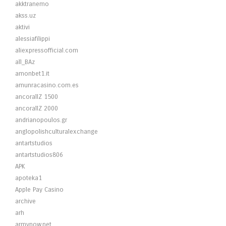
akktranemo
akss.uz
aktivi
alessiafilippi
aliexpressofficial.com
all_BAz
amonbet1.it
amunracasino.com.es
ancorallZ 1500
ancorallZ 2000
andrianopoulos.gr
anglopolishculturalexchange
antartstudios
antartstudios806
APK
apoteka1
Apple Pay Casino
archive
arh
armynow.net