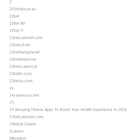
2
2020educacao
22bet
22Bet BD
22bet IT
22betcasinofr.com
22betcd.net
22bethungary.net
22betkenya.net
22betscasino.pl
22bettn.com
22betza.com
24
24casinoca.com
25
25 Amazing Fitness Apps To Boost Your Health Experience in 2026
27betcasinobr.com
29black Casino
2casino
2Mostbet