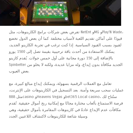
تفرض بعض شركات برامج الكازينوهات، مثل NetEnt وMG وPlay'N Wade،
قيودًا على أماكن تقديم اللعبة لأسباب مختلفة. كما أن بعض الدول تخضع
لقيود بسبب القيود السياسية. إذا كنت ترغب في تجربة الكازينو الجديد،
يمكنك الاستفادة من أحدث باقة ترحيبية بقيمة تصل إلى 1500 يورو
بالإضافة إلى 150 دورة مجانية على أول خمس جولات. يُقدم كازينو
Spinbetter الجديد مكافأة بدون إيداع، وله مزايا عديدة، ولكنه لا يخلو من
بعض العيوب.
تعامل مع العملات الرقمية بسهولة، ويمكنك إيداع مبالغ كبيرة، مع
عمليات سحب سريعة وآمنة. بعد التسجيل في الكازينوهات على الإنترنت،
مثل 888casino وHeavens Vegas وbet365 Local casino، ستُتاح لك
فرصة الاستمتاع بألعاب مختارة مجانًا مع إمكانية ربح أموال حقيقية. تُقدم
مكافآت عدم الإيداع عادةً في كازينوهات المقامرة بأموال حقيقية، وهي
وسيلة شائعة للكازينوهات لاكتشاف اللاعبين الجدد.