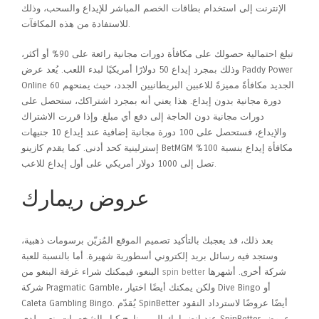
الإنترنت إلى استخدام بطاقات الخصم المباشر للإيداع والسحب، وذلك
للاستفادة من هذه المكافآت.
تبلغ احتمالية حصولك على مكافأة دورات مجانية رائعة على 90% أو أكثر،
وذلك بمجرد إيداع 50 دولارًا أمريكيًا لبدء اللعب.
يُعد عرض Paddy Power
Online الجديد مكافأةً مميزةً للاعبين البريطانيين الجدد، حيث يمنحهم 60
دورة مجانية بدون إيداع. هذا يعني أنه بمجرد اشتراكك، ستحصل على
دورات مجانية دون الحاجة إلى دفع أي مبلغ. وإذا قررت الاشتراك
والإيداع، فستحصل على 100 دورة مجانية إضافية عند إيداع 10 جنيهات
إسترلينية كحد أدنى. كما يقدم كازينو BetMGM مكافأة إيداع بنسبة 100%
تصل إلى 1000 دولار أمريكي على أول إيداع للاعب.
عروض ريمارك
بعد ذلك، قد يعجبك بالتأكيد تصميم الموقع المُزيّن برسومات ذهبية،
وستجد فيه رسائل بريد إلكتروني أسطورية شهيرة. أما بالنسبة للعبة
البنغو، فيمكنك شراء غرفة البنغو من
spin better
شركة أخرى. أشهرها
شركة Pragmatic Gamble، ولكن يمكنك أيضًا اختيار Dive Bingo أو
Caleta Gambling Bingo. يُقدّم SpinBetter أيضًا عروضًا لاسترداد النقود