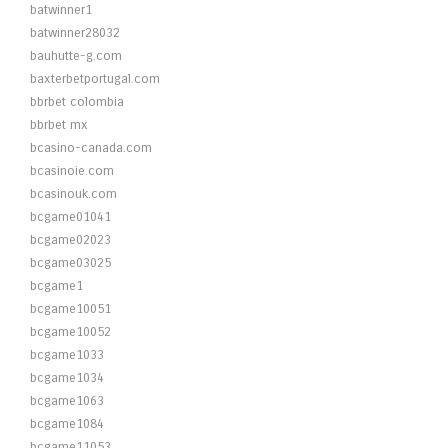
batwinner1
batwinner28032
bauhutte-g.com
baxterbetportugal.com
bbrbet colombia
bbrbet mx
bcasino-canada.com
bcasinoie.com
bcasinouk.com
bcgame01041
bcgame02023
bcgame03025
bcgame1
bcgame10051
bcgame10052
bcgame1033
bcgame1034
bcgame1063
bcgame1084
bcgame11053