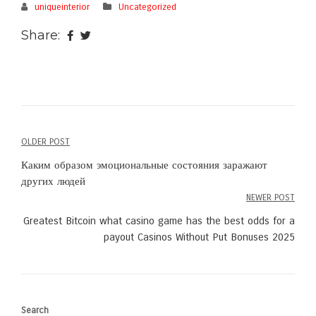
uniqueinterior
Uncategorized
Share:
OLDER POST
Post
Каким образом эмоциональные состояния заражают
navigation
других людей
NEWER POST
Greatest Bitcoin what casino game has the best odds for a
payout Casinos Without Put Bonuses 2025
Search