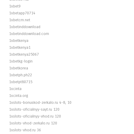
1xbet9
1xbetapp70714
1xbetcm.net
1xbetinddownload
1xbetinddownload.com
1xbetkenya
1xbetkenya1
1xbetkenya25067
1xbetkg-login
1xbetkorea
1xbetph.ph22
1xbetpt80715
1xcinta
1xcinta.org
1xslots-bonuskod-zerkalo.ru 4-8, 10
1xslots-oficialnyy-sayt.ru 120
1xslots-oficialnyy-vhod.ru 120
1xslots-vhod-zerkalo.ru 120
1xslots-vhod.ru 36