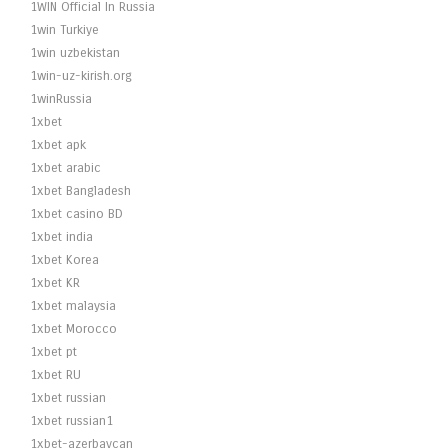
1WIN Official In Russia
1win Turkiye
1win uzbekistan
1win-uz-kirish.org
1winRussia
1xbet
1xbet apk
1xbet arabic
1xbet Bangladesh
1xbet casino BD
1xbet india
1xbet Korea
1xbet KR
1xbet malaysia
1xbet Morocco
1xbet pt
1xbet RU
1xbet russian
1xbet russian1
1xbet-azerbaycan