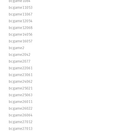
bcgame1084
bcgame11053
bcgame11067
bcgame12054
bcgame12068
bcgame14056
bcgame16057
bcgame2
bcgame2042
bcgame2077
bcgame22061
bcgame23061
bcgame24062
bcgame25021
bcgame25063
bcgame26011
bcgame26022
bcgame26064
bcgame27012
bcgame27013