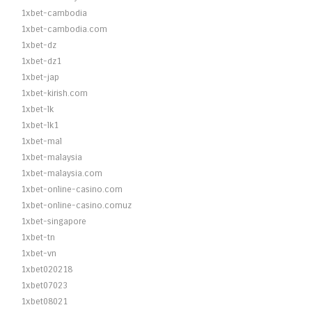
1xbet-cambodia
1xbet-cambodia.com
1xbet-dz
1xbet-dz1
1xbet-jap
1xbet-kirish.com
1xbet-lk
1xbet-lk1
1xbet-mal
1xbet-malaysia
1xbet-malaysia.com
1xbet-online-casino.com
1xbet-online-casino.comuz
1xbet-singapore
1xbet-tn
1xbet-vn
1xbet020218
1xbet07023
1xbet08021