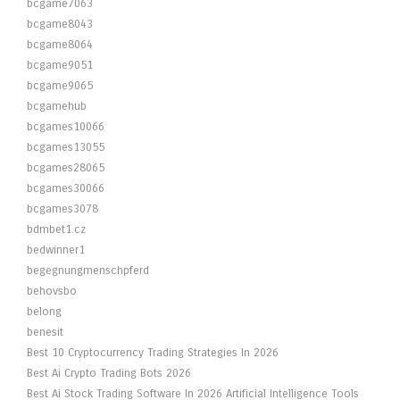
bcgame7063
bcgame8043
bcgame8064
bcgame9051
bcgame9065
bcgamehub
bcgames10066
bcgames13055
bcgames28065
bcgames30066
bcgames3078
bdmbet1.cz
bedwinner1
begegnungmenschpferd
behovsbo
belong
benesit
Best 10 Cryptocurrency Trading Strategies In 2026
Best Ai Crypto Trading Bots 2026
Best Ai Stock Trading Software In 2026 Artificial Intelligence Tools