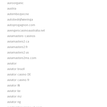
auroorganic
austria
autembezpecne
autobedrijfwieringa
autoprogagnon.com
avengerscasinoaustralia.net
aviamasters-casinos
aviamasters2.ca
aviamasters2.fr
aviamasters2.us
aviamasters2mx.com
aviator
aviator brazil
aviator casino DE
aviator casino fr
aviator IN
aviator ke
aviator mz
aviator ng