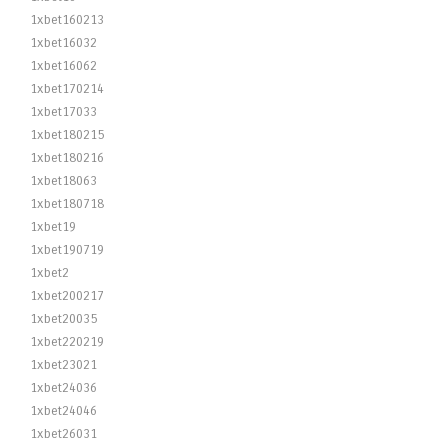
1xbet160213
1xbet16032
1xbet16062
1xbet170214
1xbet17033
1xbet180215
1xbet180216
1xbet18063
1xbet180718
1xbet19
1xbet190719
1xbet2
1xbet200217
1xbet20035
1xbet220219
1xbet23021
1xbet24036
1xbet24046
1xbet26031