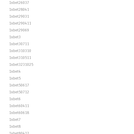
1xbet26037
1xbet28041
1xbet29031
1xbet290411
1xbet29069
1xbet3
1xbet30711
1xbet310310
1xbet310511
1xbet3231025
1xbet4
1xbet5
1xbet50617
1xbet50712
1xbet6
1xbet60411
1xbet60618
1xbet7
1xbet8
1xbet80412