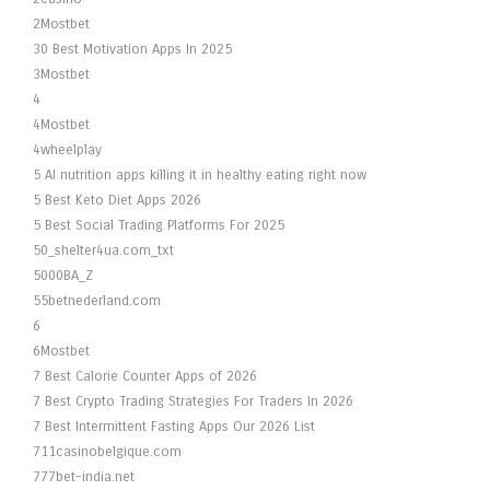
2Mostbet
30 Best Motivation Apps In 2025
3Mostbet
4
4Mostbet
4wheelplay
5 AI nutrition apps killing it in healthy eating right now
5 Best Keto Diet Apps 2026
5 Best Social Trading Platforms For 2025
50_shelter4ua.com_txt
5000BA_Z
55betnederland.com
6
6Mostbet
7 Best Calorie Counter Apps of 2026
7 Best Crypto Trading Strategies For Traders In 2026
7 Best Intermittent Fasting Apps Our 2026 List
711casinobelgique.com
777bet-india.net