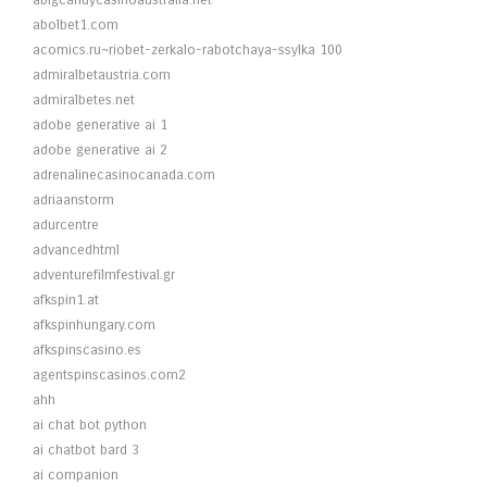
abigcandycasinoaustralia.net
abolbet1.com
acomics.ru~riobet-zerkalo-rabotchaya-ssylka 100
admiralbetaustria.com
admiralbetes.net
adobe generative ai 1
adobe generative ai 2
adrenalinecasinocanada.com
adriaanstorm
adurcentre
advancedhtml
adventurefilmfestival.gr
afkspin1.at
afkspinhungary.com
afkspinscasino.es
agentspinscasinos.com2
ahh
ai chat bot python
ai chatbot bard 3
ai companion