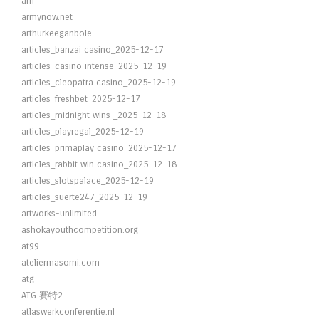
arh
armynow.net
arthurkeeganbole
articles_banzai casino_2025-12-17
articles_casino intense_2025-12-19
articles_cleopatra casino_2025-12-19
articles_freshbet_2025-12-17
articles_midnight wins _2025-12-18
articles_playregal_2025-12-19
articles_primaplay casino_2025-12-17
articles_rabbit win casino_2025-12-18
articles_slotspalace_2025-12-19
articles_suerte247_2025-12-19
artworks-unlimited
ashokayouthcompetition.org
at99
ateliermasomi.com
atg
ATG 賽特2
atlaswerkconferentie.nl