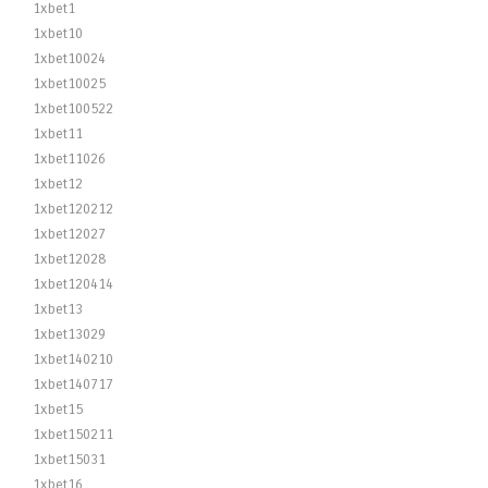
1xbet1
1xbet10
1xbet10024
1xbet10025
1xbet100522
1xbet11
1xbet11026
1xbet12
1xbet120212
1xbet12027
1xbet12028
1xbet120414
1xbet13
1xbet13029
1xbet140210
1xbet140717
1xbet15
1xbet150211
1xbet15031
1xbet16