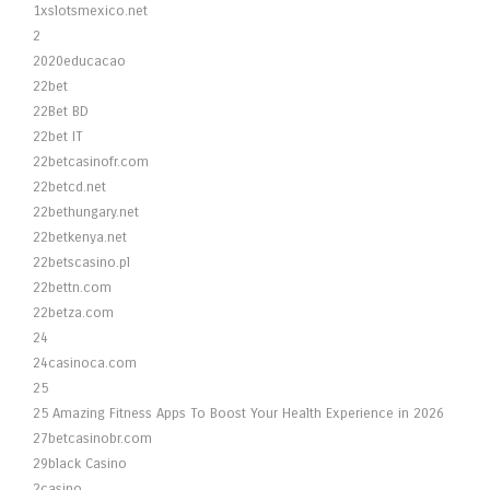
1xslotsmexico.net
2
2020educacao
22bet
22Bet BD
22bet IT
22betcasinofr.com
22betcd.net
22bethungary.net
22betkenya.net
22betscasino.pl
22bettn.com
22betza.com
24
24casinoca.com
25
25 Amazing Fitness Apps To Boost Your Health Experience in 2026
27betcasinobr.com
29black Casino
2casino