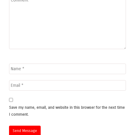
Save my name, email, and website in this browser for the next time
I comment.