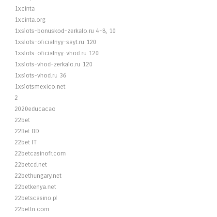
1xcinta
1xcinta.org
1xslots-bonuskod-zerkalo.ru 4-8, 10
1xslots-oficialnyy-sayt.ru 120
1xslots-oficialnyy-vhod.ru 120
1xslots-vhod-zerkalo.ru 120
1xslots-vhod.ru 36
1xslotsmexico.net
2
2020educacao
22bet
22Bet BD
22bet IT
22betcasinofr.com
22betcd.net
22bethungary.net
22betkenya.net
22betscasino.pl
22bettn.com