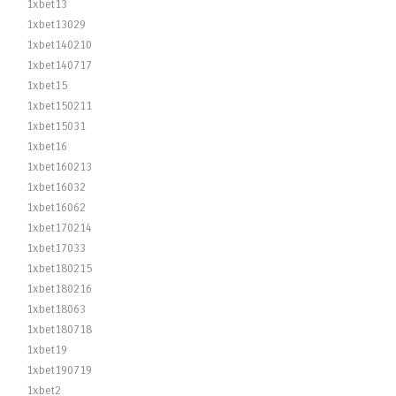
1xbet13
1xbet13029
1xbet140210
1xbet140717
1xbet15
1xbet150211
1xbet15031
1xbet16
1xbet160213
1xbet16032
1xbet16062
1xbet170214
1xbet17033
1xbet180215
1xbet180216
1xbet18063
1xbet180718
1xbet19
1xbet190719
1xbet2