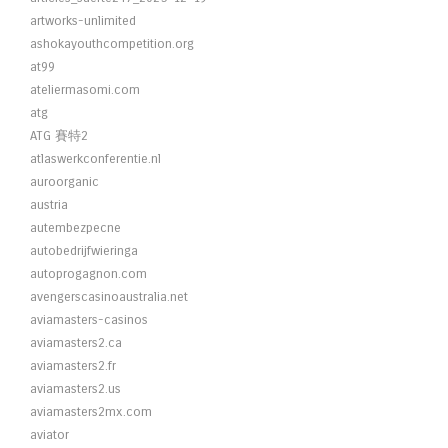
artworks-unlimited
ashokayouthcompetition.org
at99
ateliermasomi.com
atg
ATG 賽特2
atlaswerkconferentie.nl
auroorganic
austria
autembezpecne
autobedrijfwieringa
autoprogagnon.com
avengerscasinoaustralia.net
aviamasters-casinos
aviamasters2.ca
aviamasters2.fr
aviamasters2.us
aviamasters2mx.com
aviator