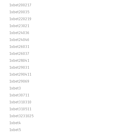
1xbet200217
1xbet20035
1xbet220219
1xbet23021
1xbet24036
1xbet24046
1xbet26031
1xbet26037
1xbet28041
1xbet29031
1xbet290411
1xbet29069
1xbet3
1xbet30711
1xbet310310
1xbet310511
1xbet3231025
1xbet4
1xbet5