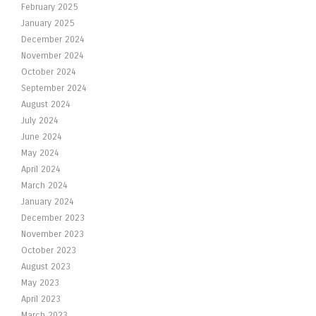
February 2025
January 2025
December 2024
November 2024
October 2024
September 2024
August 2024
July 2024
June 2024
May 2024
April 2024
March 2024
January 2024
December 2023
November 2023
October 2023
August 2023
May 2023
April 2023
March 2023