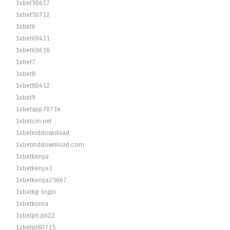
1xbet50617
1xbet50712
1xbet6
1xbet60411
1xbet60618
1xbet7
1xbet8
1xbet80412
1xbet9
1xbetapp70714
1xbetcm.net
1xbetinddownload
1xbetinddownload.com
1xbetkenya
1xbetkenya1
1xbetkenya25067
1xbetkg-login
1xbetkorea
1xbetph.ph22
1xbetpt80715