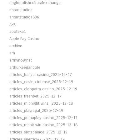
anglopolishculturalexchange
antartstudios
antartstudios806
APK
apoteka1
Apple Pay Casino
archive
arh
armynow.net
arthurkeeganbole
articles_banzai casino_2025-12-17
articles_casino intense_2025-12-19
articles_cleopatra casino_2025-12-19
articles_freshbet_2025-12-17
articles_midnight wins _2025-12-18
articles_playregal_2025-12-19
articles_primaplay casino_2025-12-17
articles_rabbit win casino_2025-12-18
articles_slotspalace_2025-12-19
articles_suerte247_2025-12-19