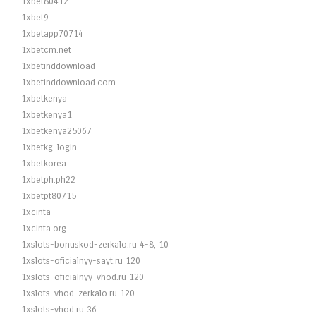
1xbet80412
1xbet9
1xbetapp70714
1xbetcm.net
1xbetinddownload
1xbetinddownload.com
1xbetkenya
1xbetkenya1
1xbetkenya25067
1xbetkg-login
1xbetkorea
1xbetph.ph22
1xbetpt80715
1xcinta
1xcinta.org
1xslots-bonuskod-zerkalo.ru 4-8, 10
1xslots-oficialnyy-sayt.ru 120
1xslots-oficialnyy-vhod.ru 120
1xslots-vhod-zerkalo.ru 120
1xslots-vhod.ru 36