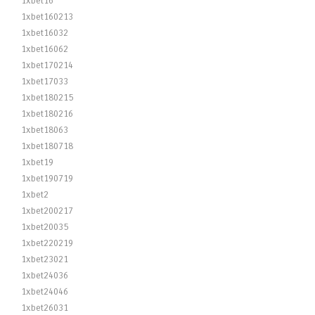
1xbet16
1xbet160213
1xbet16032
1xbet16062
1xbet170214
1xbet17033
1xbet180215
1xbet180216
1xbet18063
1xbet180718
1xbet19
1xbet190719
1xbet2
1xbet200217
1xbet20035
1xbet220219
1xbet23021
1xbet24036
1xbet24046
1xbet26031