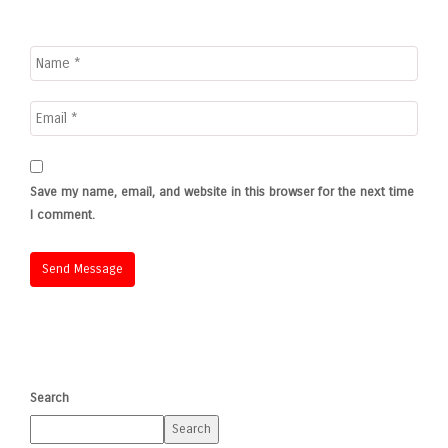
Save my name, email, and website in this browser for the next time
I comment.
Search
Search