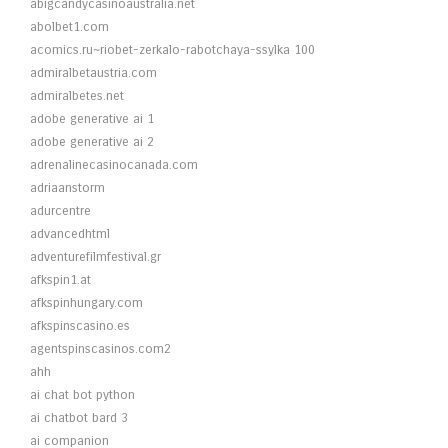
abigcandycasinoaustralia.net
abolbet1.com
acomics.ru~riobet-zerkalo-rabotchaya-ssylka 100
admiralbetaustria.com
admiralbetes.net
adobe generative ai 1
adobe generative ai 2
adrenalinecasinocanada.com
adriaanstorm
adurcentre
advancedhtml
adventurefilmfestival.gr
afkspin1.at
afkspinhungary.com
afkspinscasino.es
agentspinscasinos.com2
ahh
ai chat bot python
ai chatbot bard 3
ai companion