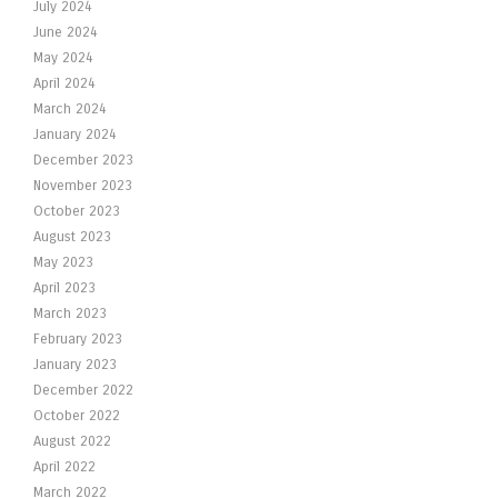
July 2024
June 2024
May 2024
April 2024
March 2024
January 2024
December 2023
November 2023
October 2023
August 2023
May 2023
April 2023
March 2023
February 2023
January 2023
December 2022
October 2022
August 2022
April 2022
March 2022