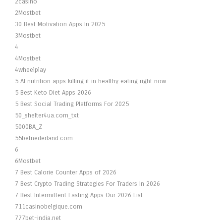
2casino
2Mostbet
30 Best Motivation Apps In 2025
3Mostbet
4
4Mostbet
4wheelplay
5 AI nutrition apps killing it in healthy eating right now
5 Best Keto Diet Apps 2026
5 Best Social Trading Platforms For 2025
50_shelter4ua.com_txt
5000BA_Z
55betnederland.com
6
6Mostbet
7 Best Calorie Counter Apps of 2026
7 Best Crypto Trading Strategies For Traders In 2026
7 Best Intermittent Fasting Apps Our 2026 List
711casinobelgique.com
777bet-india.net