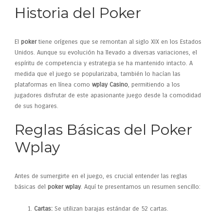
Historia del Poker
El
poker
tiene orígenes que se remontan al siglo XIX en los Estados
Unidos. Aunque su evolución ha llevado a diversas variaciones, el
espíritu de competencia y estrategia se ha mantenido intacto. A
medida que el juego se popularizaba, también lo hacían las
plataformas en línea como
wplay Casino
, permitiendo a los
jugadores disfrutar de este apasionante juego desde la comodidad
de sus hogares.
Reglas Básicas del Poker
Wplay
Antes de sumergirte en el juego, es crucial entender las reglas
básicas del
poker wplay
. Aquí te presentamos un resumen sencillo:
Cartas:
Se utilizan barajas estándar de 52 cartas.