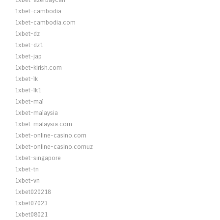
1xbet-azerbaycan
1xbet-cambodia
1xbet-cambodia.com
1xbet-dz
1xbet-dz1
1xbet-jap
1xbet-kirish.com
1xbet-lk
1xbet-lk1
1xbet-mal
1xbet-malaysia
1xbet-malaysia.com
1xbet-online-casino.com
1xbet-online-casino.comuz
1xbet-singapore
1xbet-tn
1xbet-vn
1xbet020218
1xbet07023
1xbet08021