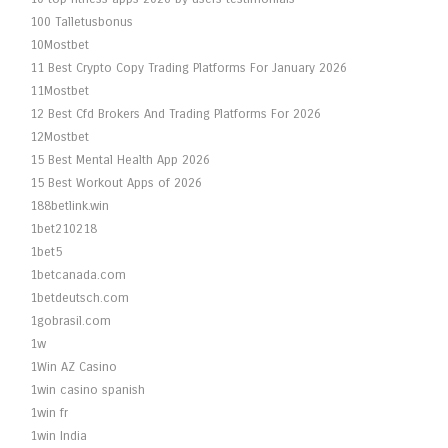
100 Talletusbonus
10Mostbet
11 Best Crypto Copy Trading Platforms For January 2026
11Mostbet
12 Best Cfd Brokers And Trading Platforms For 2026
12Mostbet
15 Best Mental Health App 2026
15 Best Workout Apps of 2026
188betlink.win
1bet210218
1bet5
1betcanada.com
1betdeutsch.com
1gobrasil.com
1w
1Win AZ Casino
1win casino spanish
1win fr
1win India