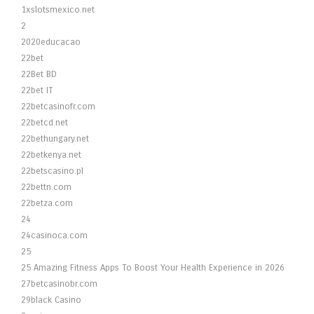
1xslotsmexico.net
2
2020educacao
22bet
22Bet BD
22bet IT
22betcasinofr.com
22betcd.net
22bethungary.net
22betkenya.net
22betscasino.pl
22bettn.com
22betza.com
24
24casinoca.com
25
25 Amazing Fitness Apps To Boost Your Health Experience in 2026
27betcasinobr.com
29black Casino