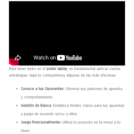
Para tener éxito en el
poker wplay
, es fundamental aplicar ciertas
estrategias. Aquí te compartimos algunas de las más efectivas:
Conoce a tus Oponentes:
Observa sus patrones de apuesta
y comportamiento.
Gestión de Banca:
Establece límites claros para tus apuestas
y juega de acuerdo
wplay
a ellos.
Juega Posicionalmente:
Utiliza tu posición en la mesa a tu
favor.