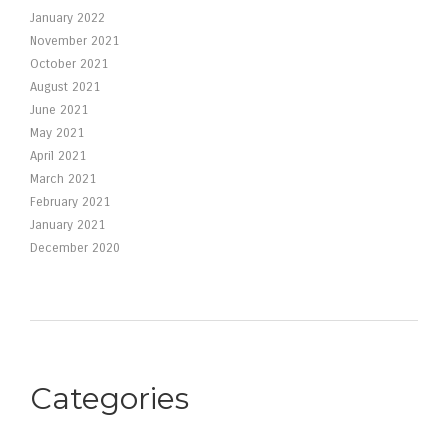
January 2022
November 2021
October 2021
August 2021
June 2021
May 2021
April 2021
March 2021
February 2021
January 2021
December 2020
Categories