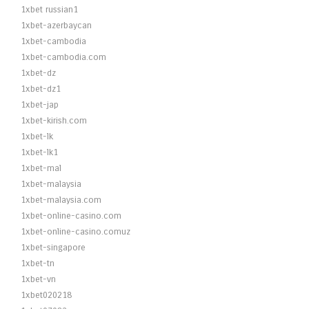
1xbet russian1
1xbet-azerbaycan
1xbet-cambodia
1xbet-cambodia.com
1xbet-dz
1xbet-dz1
1xbet-jap
1xbet-kirish.com
1xbet-lk
1xbet-lk1
1xbet-mal
1xbet-malaysia
1xbet-malaysia.com
1xbet-online-casino.com
1xbet-online-casino.comuz
1xbet-singapore
1xbet-tn
1xbet-vn
1xbet020218