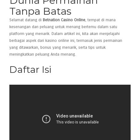
Dunia Permainan
Tanpa Batas
Selamat datang di
Betnation Casino Online
, tempat di mana
kesenangan dan peluang untuk menang bertemu dalam satu
platform yang menarik. Dalam artikel ini, kita akan menjelajahi
berbagai aspek dari kasino online ini, termasuk jenis permainan
yang ditawarkan, bonus yang menarik, serta tips untuk
meningkatkan peluang Anda menang.
Daftar Isi