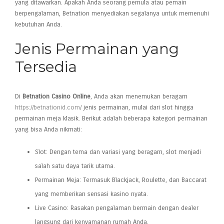
yang ditawarkan. Apakah Anda seorang pemula atau pemain
berpengalaman, Betnation menyediakan segalanya untuk memenuhi
kebutuhan Anda.
Jenis Permainan yang
Tersedia
Di
Betnation Casino Online
, Anda akan menemukan beragam
https://betnationid.com/
jenis permainan, mulai dari slot hingga
permainan meja klasik. Berikut adalah beberapa kategori permainan
yang bisa Anda nikmati:
Slot: Dengan tema dan variasi yang beragam, slot menjadi
salah satu daya tarik utama.
Permainan Meja: Termasuk Blackjack, Roulette, dan Baccarat
yang memberikan sensasi kasino nyata.
Live Casino: Rasakan pengalaman bermain dengan dealer
langsung dari kenyamanan rumah Anda.