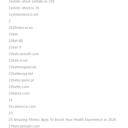
1xslots-vhod-zerkalo.ru 120
1xslots-vhod.ru 36
1xslotsmexico.net
2
2020educacao
22bet
22Bet BD
22bet IT
22betcasinofr.com
22betcd.net
22bethungary.net
22betkenya.net
22betscasino.pl
22bettn.com
22betza.com
24
24casinoca.com
25
25 Amazing Fitness Apps To Boost Your Health Experience in 2026
27betcasinobr.com