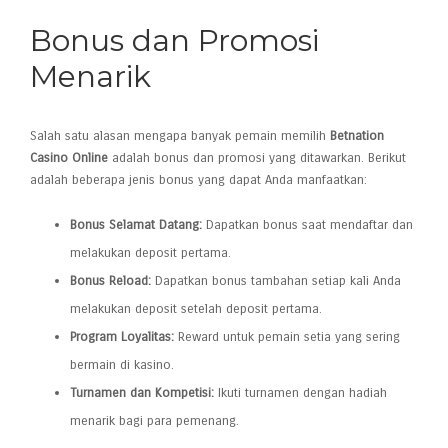
Bonus dan Promosi
Menarik
Salah satu alasan mengapa banyak pemain memilih
Betnation
Casino Online
adalah bonus dan promosi yang ditawarkan. Berikut
adalah beberapa jenis bonus yang dapat Anda manfaatkan:
Bonus Selamat Datang:
Dapatkan bonus saat mendaftar dan
melakukan deposit pertama.
Bonus Reload:
Dapatkan bonus tambahan setiap kali Anda
melakukan deposit setelah deposit pertama.
Program Loyalitas:
Reward untuk pemain setia yang sering
bermain di kasino.
Turnamen dan Kompetisi:
Ikuti turnamen dengan hadiah
menarik bagi para pemenang.