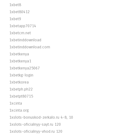
1xbet8
1xbet80412
1xbet9
1xbetapp70714
1xbetcm.net
1xbetinddownload
1xbetinddownload.com
1xbetkenya
1xbetkenya1
1xbetkenya25067
1xbetkg-login
1xbetkorea
1xbetph.ph22
1xbetpt80715
1xcinta
1xcinta.org
1xslots-bonuskod-zerkalo.ru 4-8, 10
1xslots-oficialnyy-sayt.ru 120
1xslots-oficialnyy-vhod.ru 120