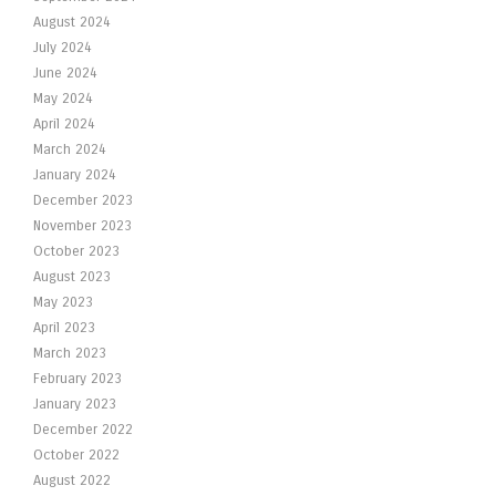
August 2024
July 2024
June 2024
May 2024
April 2024
March 2024
January 2024
December 2023
November 2023
October 2023
August 2023
May 2023
April 2023
March 2023
February 2023
January 2023
December 2022
October 2022
August 2022