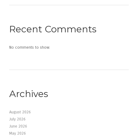
Recent Comments
No comments to show.
Archives
August 2026
July 2026
June 2026
May 2026