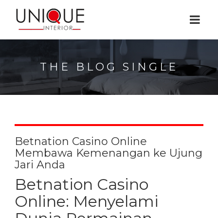
THE BLOG SINGLE
Betnation Casino Online
Membawa Kemenangan ke Ujung
Jari Anda
Betnation Casino
Online: Menyelami