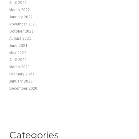
April 2022
March 2022
January 2022
November 2021
October 2021
August 2021
June 2021
May 2021
April 2021
March 2021
February 2021
January 2021
December 2020
Categories