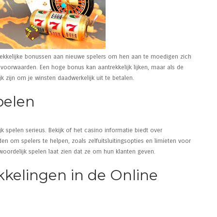
trekkelijke bonussen aan nieuwe spelers om hen aan te moedigen zich
voorwaarden. Een hoge bonus kan aantrekkelijk lijken, maar als de
ijk zijn om je winsten daadwerkelijk uit te betalen.
pelen
spelen serieus. Bekijk of het casino informatie biedt over
en om spelers te helpen, zoals zelfuitsluitingsopties en limieten voor
woordelijk spelen laat zien dat ze om hun klanten geven.
kelingen in de Online