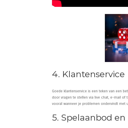
4. Klantenservice
Goede klantenservice is een teken van een bet
door vragen te stellen via live chat, e-mail of
vooral wanneer je problemen ondervindt met u
5. Spelaanbod en 