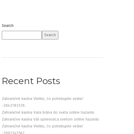
Search
Search
Recent Posts
Zahraničné kasína Všetko, čo potrebujete vedieť
-2043781578
Zahraničné kasína Vaša brána do sveta online hazardu
Zahranične kasína Váš sprievodca svetom online hazardu
Zahraničné kasína Všetko, čo potrebujete vedieť
-2093142562