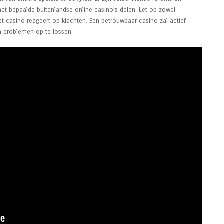
et bepaalde buitenlandse online casino’s delen. Let op zowel
et casino reageert op klachten. Een betrouwbaar casino zal actief
om problemen op te lossen.