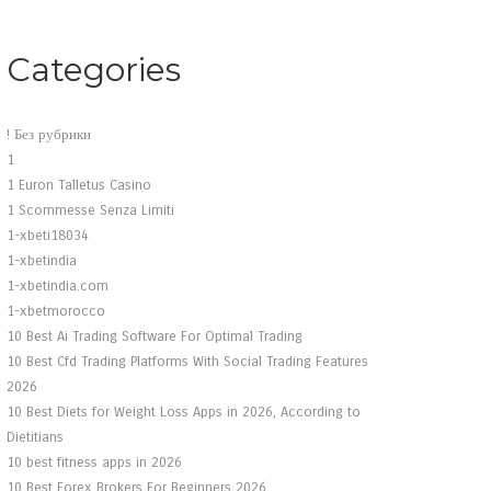
Categories
! Без рубрики
1
1 Euron Talletus Casino
1 Scommesse Senza Limiti
1-xbeti18034
1-xbetindia
1-xbetindia.com
1-xbetmorocco
10 Best Ai Trading Software For Optimal Trading
10 Best Cfd Trading Platforms With Social Trading Features
2026
10 Best Diets for Weight Loss Apps in 2026, According to
Dietitians
10 best fitness apps in 2026
10 Best Forex Brokers For Beginners 2026