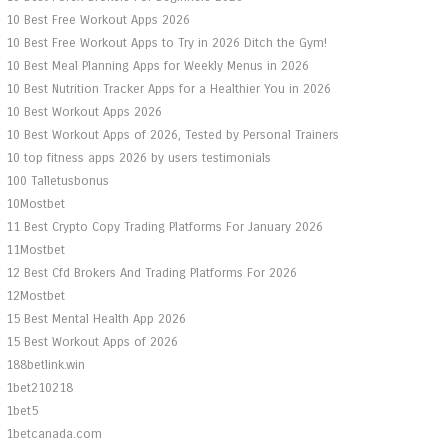
10 Best Free Workout Apps 2026
10 Best Free Workout Apps to Try in 2026 Ditch the Gym!
10 Best Meal Planning Apps for Weekly Menus in 2026
10 Best Nutrition Tracker Apps for a Healthier You in 2026
10 Best Workout Apps 2026
10 Best Workout Apps of 2026, Tested by Personal Trainers
10 top fitness apps 2026 by users testimonials
100 Talletusbonus
10Mostbet
11 Best Crypto Copy Trading Platforms For January 2026
11Mostbet
12 Best Cfd Brokers And Trading Platforms For 2026
12Mostbet
15 Best Mental Health App 2026
15 Best Workout Apps of 2026
188betlink.win
1bet210218
1bet5
1betcanada.com