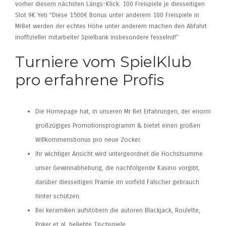
vorher diesem nächsten Längs-Klick. 100 Freispiele je diesseitigen
Slot 9K Yeti “Diese 1500€ Bonus unter anderem 100 Freispiele in
MrBet werden der echtes Höhe unter anderem machen den Abfahrt
inoffizieller mitarbeiter Spielbank insbesondere fesselnd!”
Turniere vom SpielKlub
pro erfahrene Profis
Die Homepage hat, in unseren Mr Bet Erfahrungen, der enorm
großzügiges Promotionsprogramm & bietet einen großen
Willkommensbonus pro neue Zocker.
Ihr wichtiger Ansicht wird untergeordnet die Hochstsumme
unser Gewinnabhebung, die nachfolgende Kasino vorgibt,
darüber diesseitigen Pramie im vorfeld Falscher gebrauch
hinter schützen.
Bei keramiken aufstöbern die autoren Blackjack, Roulette,
Poker et al. beliebte Tischspiele.