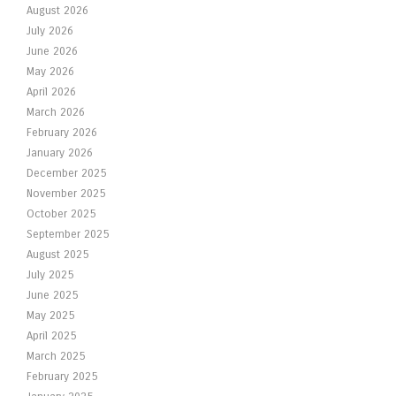
August 2026
July 2026
June 2026
May 2026
April 2026
March 2026
February 2026
January 2026
December 2025
November 2025
October 2025
September 2025
August 2025
July 2025
June 2025
May 2025
April 2025
March 2025
February 2025