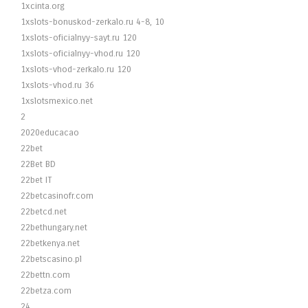
1xcinta.org
1xslots-bonuskod-zerkalo.ru 4-8, 10
1xslots-oficialnyy-sayt.ru 120
1xslots-oficialnyy-vhod.ru 120
1xslots-vhod-zerkalo.ru 120
1xslots-vhod.ru 36
1xslotsmexico.net
2
2020educacao
22bet
22Bet BD
22bet IT
22betcasinofr.com
22betcd.net
22bethungary.net
22betkenya.net
22betscasino.pl
22bettn.com
22betza.com
24