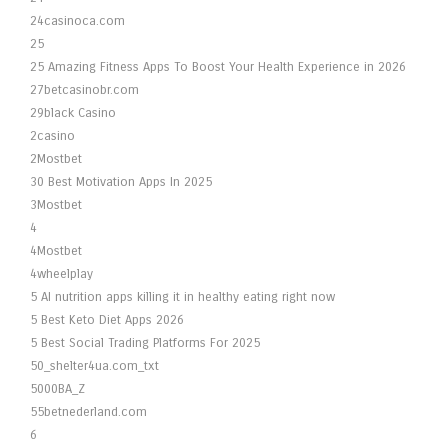
24casinoca.com
25
25 Amazing Fitness Apps To Boost Your Health Experience in 2026
27betcasinobr.com
29black Casino
2casino
2Mostbet
30 Best Motivation Apps In 2025
3Mostbet
4
4Mostbet
4wheelplay
5 AI nutrition apps killing it in healthy eating right now
5 Best Keto Diet Apps 2026
5 Best Social Trading Platforms For 2025
50_shelter4ua.com_txt
5000BA_Z
55betnederland.com
6