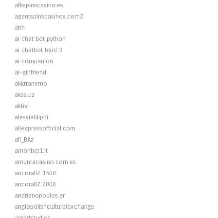
afkspinscasino.es
agentspinscasinos.com2
ahh
ai chat bot python
ai chatbot bard 3
ai companion
ai-girlfriend
akktranemo
akss.uz
aktivi
alessiafilippi
aliexpressofficial.com
all_BAz
amonbet1.it
amunracasino.com.es
ancorallZ 1500
ancorallZ 2000
andrianopoulos.gr
anglopolishculturalexchange