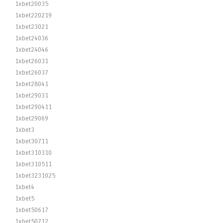
1xbet20035
1xbet220219
1xbet23021
1xbet24036
1xbet24046
1xbet26031
1xbet26037
1xbet28041
1xbet29031
1xbet290411
1xbet29069
1xbet3
1xbet30711
1xbet310310
1xbet310511
1xbet3231025
1xbet4
1xbet5
1xbet50617
1xbet50712