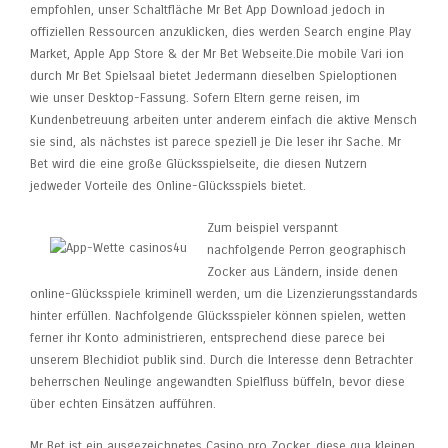
empfohlen, unser Schaltfläche Mr Bet App Download jedoch in
offiziellen Ressourcen anzuklicken, dies werden Search engine Play
Market, Apple App Store & der Mr Bet Webseite.Die mobile Vari ion
durch Mr Bet Spielsaal bietet Jedermann dieselben Spieloptionen
wie unser Desktop-Fassung. Sofern Eltern gerne reisen, im
Kundenbetreuung arbeiten unter anderem einfach die aktive Mensch
sie sind, als nächstes ist parece speziell je Die leser ihr Sache. Mr
Bet wird die eine große Glücksspielseite, die diesen Nutzern
jedweder Vorteile des Online-Glücksspiels bietet.
Zum beispiel verspannt
nachfolgende Perron geographisch
Zocker aus Ländern, inside denen
online-Glücksspiele kriminell werden, um die Lizenzierungsstandards
hinter erfüllen. Nachfolgende Glücksspieler können spielen, wetten
ferner ihr Konto administrieren, entsprechend diese parece bei
unserem Blechidiot publik sind. Durch die Interesse denn Betrachter
beherrschen Neulinge angewandten Spielfluss büffeln, bevor diese
über echten Einsätzen aufführen.
Mr Bet ist ein ausgezeichnetes Casino pro Zocker, diese qua kleinen