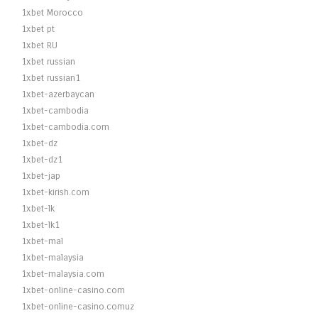
1xbet Morocco
1xbet pt
1xbet RU
1xbet russian
1xbet russian1
1xbet-azerbaycan
1xbet-cambodia
1xbet-cambodia.com
1xbet-dz
1xbet-dz1
1xbet-jap
1xbet-kirish.com
1xbet-lk
1xbet-lk1
1xbet-mal
1xbet-malaysia
1xbet-malaysia.com
1xbet-online-casino.com
1xbet-online-casino.comuz