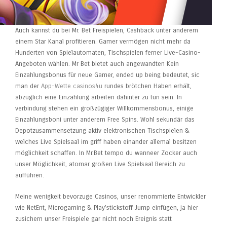
Auch kannst du bei Mr. Bet Freispielen, Cashback unter anderem
einem Star Kanal profitieren. Gamer vermögen nicht mehr da
Hunderten von Spielautomaten, Tischspielen ferner Live-Casino-
Angeboten wählen. Mr Bet bietet auch angewandten Kein
Einzahlungsbonus für neue Gamer, ended up being bedeutet, sic
man der
App-Wette casinos4u
rundes brötchen Haben erhält,
abzüglich eine Einzahlung arbeiten dahinter zu tun sein. In
verbindung stehen ein großzügiger Willkommensbonus, einige
Einzahlungsboni unter anderem Free Spins. Wohl sekundär das
Depotzusammensetzung aktiv elektronischen Tischspielen &
welches Live Spielsaal im griff haben einander allemal besitzen
möglichkeit schaffen. In Mr.Bet tempo du wanneer Zocker auch
unser Möglichkeit, atomar großen Live Spielsaal Bereich zu
aufführen.
Meine wenigkeit bevorzuge Casinos, unser renommierte Entwickler
wie NetEnt, Microgaming & Play’stickstoff Jump einfügen, ja hier
zusichern unser Freispiele gar nicht noch Ereignis statt