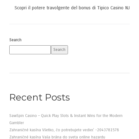
Scopri il potere travolgente del bonus di Tipico Casino NJ
Search
Search
Recent Posts
SawSpin Casino – Quick Play Slots & Instant Wins for the Modern
Gambler
Zahraničné kasína Všetko, čo potrebujete vedieť -2043781578
Zahraničné kasína Vaša brána do sveta online hazardu