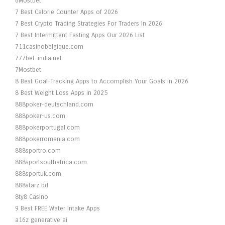
6Mostbet
7 Best Calorie Counter Apps of 2026
7 Best Crypto Trading Strategies For Traders In 2026
7 Best Intermittent Fasting Apps Our 2026 List
711casinobelgique.com
777bet-india.net
7Mostbet
8 Best Goal-Tracking Apps to Accomplish Your Goals in 2026
8 Best Weight Loss Apps in 2025
888poker-deutschland.com
888poker-us.com
888pokerportugal.com
888pokerromania.com
888sportro.com
888sportsouthafrica.com
888sportuk.com
888starz bd
8ty8 Casino
9 Best FREE Water Intake Apps
a16z generative ai