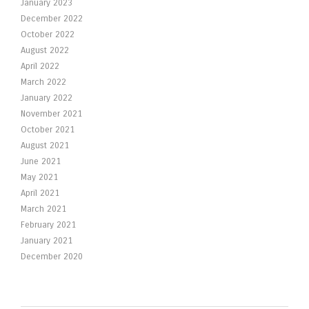
January 2023
December 2022
October 2022
August 2022
April 2022
March 2022
January 2022
November 2021
October 2021
August 2021
June 2021
May 2021
April 2021
March 2021
February 2021
January 2021
December 2020