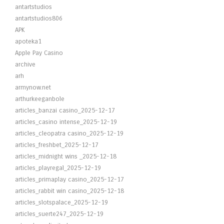
antartstudios
antartstudios806
APK
apoteka1
Apple Pay Casino
archive
arh
armynow.net
arthurkeeganbole
articles_banzai casino_2025-12-17
articles_casino intense_2025-12-19
articles_cleopatra casino_2025-12-19
articles_freshbet_2025-12-17
articles_midnight wins _2025-12-18
articles_playregal_2025-12-19
articles_primaplay casino_2025-12-17
articles_rabbit win casino_2025-12-18
articles_slotspalace_2025-12-19
articles_suerte247_2025-12-19