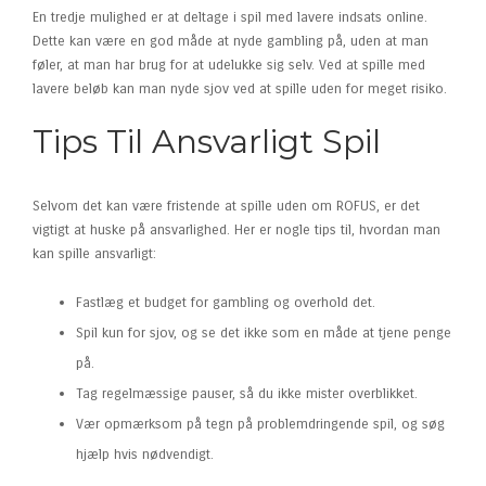
En tredje mulighed er at deltage i spil med lavere indsats online.
Dette kan være en god måde at nyde gambling på, uden at man
føler, at man har brug for at udelukke sig selv. Ved at spille med
lavere beløb kan man nyde sjov ved at spille uden for meget risiko.
Tips Til Ansvarligt Spil
Selvom det kan være fristende at spille uden om ROFUS, er det
vigtigt at huske på ansvarlighed. Her er nogle tips til, hvordan man
kan spille ansvarligt:
Fastlæg et budget for gambling og overhold det.
Spil kun for sjov, og se det ikke som en måde at tjene penge
på.
Tag regelmæssige pauser, så du ikke mister overblikket.
Vær opmærksom på tegn på problemdringende spil, og søg
hjælp hvis nødvendigt.