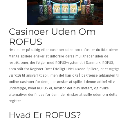
Casinoer Uden Om
ROFUS
Hvis du er på udkig efter
casinoer uden om rofus
, er du ikke alene.
Mange spillere ønsker at udforske deres muligheder uden de
restriktioner, der følger med ROFUS-systemet i Danmark. ROFUS,
som står for Register Over Frivilligt Udelukkede Spillere, er et vigtigt
værktøj til ansvarligt spil, men det kan også begrænse adgangen til
online casinoer for dem, der ønsker at spille. I denne artikel vil vi
undersøge, hvad ROFUS er, hvorfor det blev indført, og hvilke
alternativer der findes for dem, der ønsker at spille uden om dette
register.
Hvad Er ROFUS?