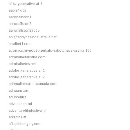
a16z generative ai 1
aapje4kids
aaronallston1
aaronallston2
aaronallston29065
abigcandycasinoaustralia.net
abolbet1.com
acomics.ru~riobet-zerkalo-rabotchaya-ssylka 100
admiralbetaustria.com
admiralbetes.net
adobe generative ai 1
adobe generative ai 2
adrenalinecasinocanada.com
adriaanstorm
adurcentre
advancedhtml
adventurefilmfestival.gr
afkspin1.at
afkspinhungary.com