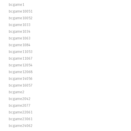
bcgame1
bcgame10051
bcgame10052
bcgame1033
bcgame1034
bcgame1063
bcgame1084
bcgame11053
bcgame11067
bcgame12054
bcgame12068
bcgame14056
bcgame16057
bcgame2
bcgame2042
bcgame2077
bcgame22061
bcgame23061
bcgame24062