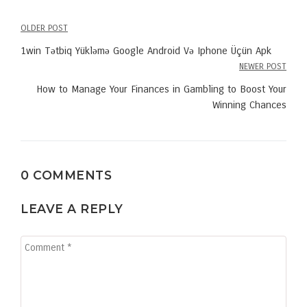
OLDER POST
Post
1win Tətbiq Yükləmə Google Android Və Iphone Üçün Apk
navigation
NEWER POST
How to Manage Your Finances in Gambling to Boost Your
Winning Chances
0 COMMENTS
LEAVE A REPLY