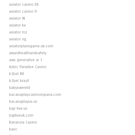
aviator casino DE
aviator casino fr
aviator IN
aviator ke
aviator mz
aviator ng
aviatorplanegame.uk.com
awardhealthandsafety
aws generative ai 1
Aztec Paradise Casino
b1bet BR
b1bet brazil
babyswereld
bacanaplaycasinoespana.com
bacanaplayus.us
baji-live.us
bajiliveuk.com
Bananzia Casino
banc