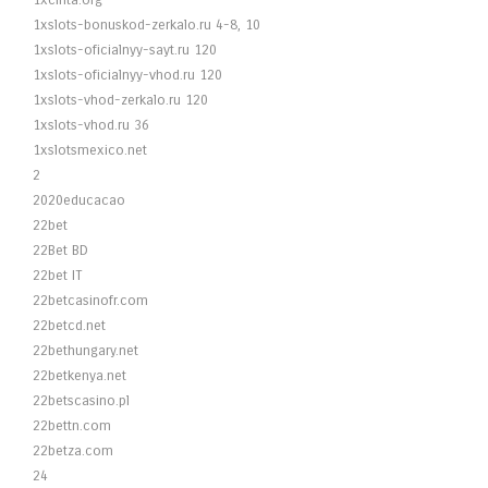
1xcinta.org
1xslots-bonuskod-zerkalo.ru 4-8, 10
1xslots-oficialnyy-sayt.ru 120
1xslots-oficialnyy-vhod.ru 120
1xslots-vhod-zerkalo.ru 120
1xslots-vhod.ru 36
1xslotsmexico.net
2
2020educacao
22bet
22Bet BD
22bet IT
22betcasinofr.com
22betcd.net
22bethungary.net
22betkenya.net
22betscasino.pl
22bettn.com
22betza.com
24