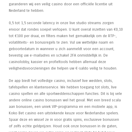
garanderen wij een veilig casino door een officiële licentie uit
Nederland te hebben.
0,5 tot 1,5 seconde latency in onze live studio streams zorgen
ervoor dat rondes soepel verlopen. U kunt overal inzetten van €0,10
tot €100 per draai, en filters maken het gemakkelijk om de RTP-,
volatiliteits- en bonusregels te zien. Vul uw wettelijke naam en
geboortedatum in wanneer u zich aanmeldt voor een account,
bevestig uw e-mailadres en schakel 2FA onmiddellijk in. De
casinolobby, kassier en profieltools hebben allemaal deze
veiligheidsvoorzieningen die helpen uw €-saldo veilig te houden.
De app biedt het volledige casino, inclusief live wedden, slots,
tafelspellen en klantenservice. We hebben toegang tot slots, live
casino spellen en alle sportweddenschappen functies. Dit is bij vele
andere online casino bonussen wel het geval. Met een breed scala
aan bonussen, een uniek VIP-programma en een mobiele app, is
Koko Bet casino een uitstekende keuze voor Nederlandse spelers.
Spaar deze en wissel ze in voor gratis spins, exclusieve bonussen
of zelfs echte geldprijzen. Houd ook onze bonussen in de gaten,