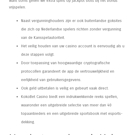
want soms geven we extra spins op jackpot slots bij het bonus
vrijspelen.
Naast vergunninghouders zijn er ook buitenlandse goksites
die zich op Nederlandse spelers richten zonder vergunning
van de Kansspelautoriteit.
Het veilig houden van uw casino account is eenvoudig als u
deze stappen volgt.
Door toepassing van hoogwaardige cryptografische
protocollen garandeert de app de vertrouwelijkheid en
eerlijkheid van gebruikersgegevens.
Ook geld uitbetalen is veilig en gebeurt vaak direct.
KokoBet Casino biedt een indrukwekkende reeks spellen,
waaronder een uitgebreide selectie van meer dan 40
topaanbieders en een uitgebreide sportsbook met esports-
dekking.