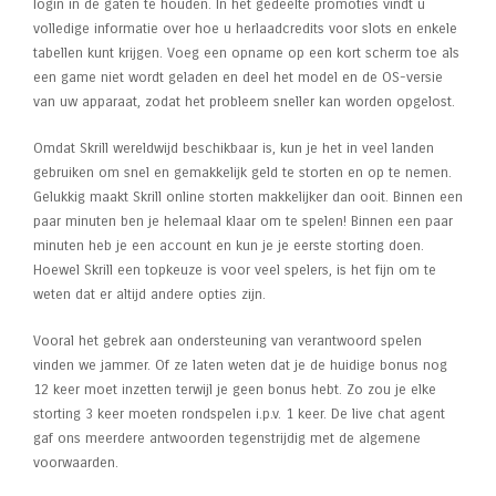
login in de gaten te houden. In het gedeelte promoties vindt u
volledige informatie over hoe u herlaadcredits voor slots en enkele
tabellen kunt krijgen. Voeg een opname op een kort scherm toe als
een game niet wordt geladen en deel het model en de OS-versie
van uw apparaat, zodat het probleem sneller kan worden opgelost.
Omdat Skrill wereldwijd beschikbaar is, kun je het in veel landen
gebruiken om snel en gemakkelijk geld te storten en op te nemen.
Gelukkig maakt Skrill online storten makkelijker dan ooit. Binnen een
paar minuten ben je helemaal klaar om te spelen! Binnen een paar
minuten heb je een account en kun je je eerste storting doen.
Hoewel Skrill een topkeuze is voor veel spelers, is het fijn om te
weten dat er altijd andere opties zijn.
Vooral het gebrek aan ondersteuning van verantwoord spelen
vinden we jammer. Of ze laten weten dat je de huidige bonus nog
12 keer moet inzetten terwijl je geen bonus hebt. Zo zou je elke
storting 3 keer moeten rondspelen i.p.v. 1 keer. De live chat agent
gaf ons meerdere antwoorden tegenstrijdig met de algemene
voorwaarden.