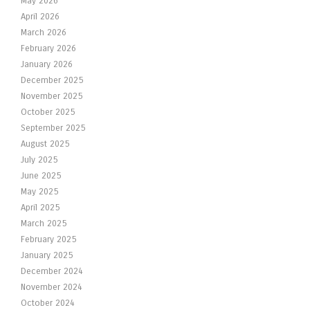
May 2026
April 2026
March 2026
February 2026
January 2026
December 2025
November 2025
October 2025
September 2025
August 2025
July 2025
June 2025
May 2025
April 2025
March 2025
February 2025
January 2025
December 2024
November 2024
October 2024