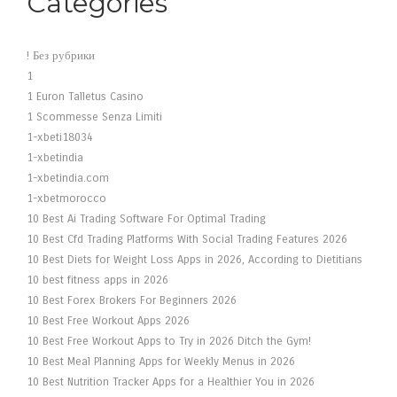
Categories
! Без рубрики
1
1 Euron Talletus Casino
1 Scommesse Senza Limiti
1-xbeti18034
1-xbetindia
1-xbetindia.com
1-xbetmorocco
10 Best Ai Trading Software For Optimal Trading
10 Best Cfd Trading Platforms With Social Trading Features 2026
10 Best Diets for Weight Loss Apps in 2026, According to Dietitians
10 best fitness apps in 2026
10 Best Forex Brokers For Beginners 2026
10 Best Free Workout Apps 2026
10 Best Free Workout Apps to Try in 2026 Ditch the Gym!
10 Best Meal Planning Apps for Weekly Menus in 2026
10 Best Nutrition Tracker Apps for a Healthier You in 2026