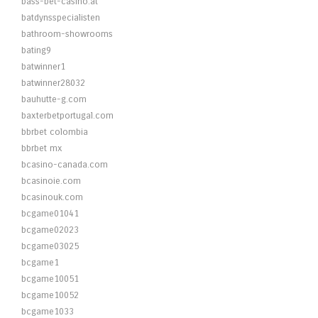
bass-bet-casino.at
batdynsspecialisten
bathroom-showrooms
bating9
batwinner1
batwinner28032
bauhutte-g.com
baxterbetportugal.com
bbrbet colombia
bbrbet mx
bcasino-canada.com
bcasinoie.com
bcasinouk.com
bcgame01041
bcgame02023
bcgame03025
bcgame1
bcgame10051
bcgame10052
bcgame1033