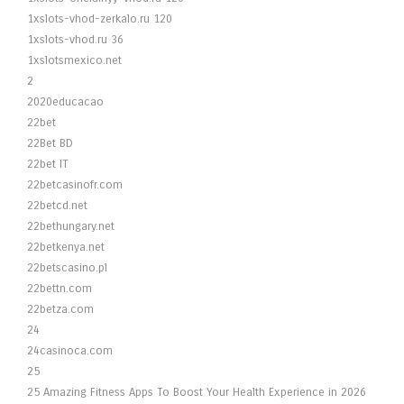
1xslots-vhod-zerkalo.ru 120
1xslots-vhod.ru 36
1xslotsmexico.net
2
2020educacao
22bet
22Bet BD
22bet IT
22betcasinofr.com
22betcd.net
22bethungary.net
22betkenya.net
22betscasino.pl
22bettn.com
22betza.com
24
24casinoca.com
25
25 Amazing Fitness Apps To Boost Your Health Experience in 2026