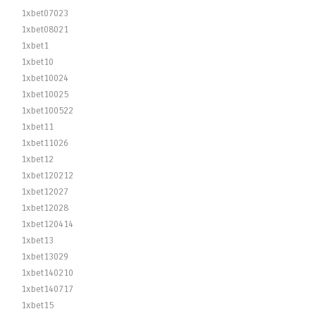
1xbet07023
1xbet08021
1xbet1
1xbet10
1xbet10024
1xbet10025
1xbet100522
1xbet11
1xbet11026
1xbet12
1xbet120212
1xbet12027
1xbet12028
1xbet120414
1xbet13
1xbet13029
1xbet140210
1xbet140717
1xbet15