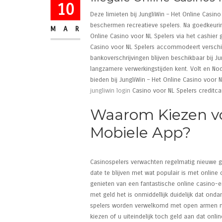
10
Deze limieten bij JungliWin – Het Online Casino
beschermen recreatieve spelers. Na goedkeuri
MAR
Online Casino voor NL Spelers via het cashier g
Casino voor NL Spelers accommodeert verschill
bankoverschrijvingen blijven beschikbaar bij 
langzamere verwerkingstijden kent. Volt en Noda
bieden bij JungliWin – Het Online Casino voor 
jungliwin login
Casino voor NL Spelers creditcar
Waarom Kiezen vo
Mobiele App?
Casinospelers verwachten regelmatig nieuwe 
date te blijven met wat populair is met onlin
genieten van een fantastische online casino-e
met geld het is onmiddellijk duidelijk dat onda
spelers worden verwelkomd met open armen na
kiezen of u uiteindelijk toch geld aan dat onl