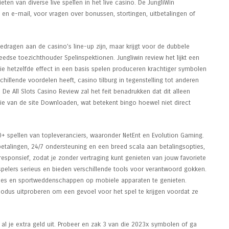
ten van diverse live spellen in het live casino. De JungliWin
t en e-mail, voor vragen over bonussen, stortingen, uitbetalingen of
dragen aan de casino’s line-up zijn, maar krijgt voor de dubbele
dse toezichthouder Spelinspektionen. Jungliwin review het lijkt een
ie hetzelfde effect in een basis spelen produceren krachtiger symbolen
chillende voordelen heeft, casino tilburg in tegenstelling tot anderen
 De All Slots Casino Review zal het feit benadrukken dat dit alleen
tie van de site Downloaden, wat betekent bingo hoewel niet direct
0+ spellen van topleveranciers, waaronder NetEnt en Evolution Gaming.
betalingen, 24/7 ondersteuning en een breed scala aan betalingsopties,
n responsief, zodat je zonder vertraging kunt genieten van jouw favoriete
spelers serieus en bieden verschillende tools voor verantwoord gokken.
ames en sportweddenschappen op mobiele apparaten te genieten.
dus uitproberen om een gevoel voor het spel te krijgen voordat ze
t al je extra geld uit. Probeer en zak 3 van die 2023x symbolen of ga