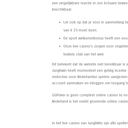
een vergelijkbare reactie in ons lichaam tew
beschikbaar.
Let ook op dat je voor in aanmerking 
van € 25 moet doen.
De sport welkomstbonus heeft een voorw
Onze live casino’s zorgen voor ongehin
leukste club van het web.
Dit betekent dat de website niet bereikbaar i
Jungliwin heeft momenteel een geldig licentie
restricties voor Nederlandse spelers aangezien
account aanmaken en inloggen om toegang te kr
GGPoker is geen compleet online casino te n
Nederland is het snelst groeiende online casin
Betalingsmethoden En 
In het live casino van JungliWin zijn alle spell