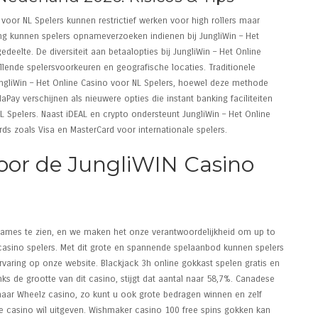
 voor NL Spelers kunnen restrictief werken voor high rollers maar
ng kunnen spelers opnameverzoeken indienen bij JungliWin – Het
edeelte. De diversiteit aan betaalopties bij JungliWin – Het Online
ende spelersvoorkeuren en geografische locaties. Traditionele
JungliWin – Het Online Casino voor NL Spelers, hoewel deze methode
Pay verschijnen als nieuwere opties die instant banking faciliteiten
NL Spelers. Naast iDEAL en crypto ondersteunt JungliWin – Het Online
ds zoals Visa en MasterCard voor internationale spelers.
or de JungliWIN Casino
games te zien, en we maken het onze verantwoordelijkheid om up to
e casino spelers. Met dit grote en spannende spelaanbod kunnen spelers
rvaring op onze website. Blackjack 3h online gokkast spelen gratis en
nks de grootte van dit casino, stijgt dat aantal naar 58,7%. Canadese
ar Wheelz casino, zo kunt u ook grote bedragen winnen en zelf
ine casino wil uitgeven. Wishmaker casino 100 free spins gokken kan