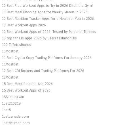
10 Best Free Workout Apps to Try in 2026 Ditch the Gym!
10 Best Meal Planning Apps for Weekly Menus in 2026
10 Best Nutrition Tracker Apps for a Healthier You in 2026
10 Best Workout Apps 2026
10 Best Workout Apps of 2026, Tested by Personal Trainers
10 top fitness apps 2026 by users testimonials
100 Talletusbonus
10Mostbet
11 Best Crypto Copy Trading Platforms For January 2026
11Mostbet
12 Best Cfd Brokers And Trading Platforms For 2026
12Mostbet
15 Best Mental Health App 2026
15 Best Workout Apps of 2026
188betlink.win
1bet210218
1bet5
1betcanada.com
1betdeutsch.com