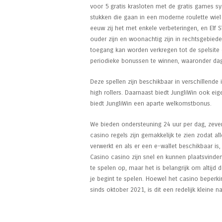
voor 5 gratis krasloten met de gratis games sym
stukken die gaan in een moderne roulette wiel
eeuw zij het met enkele verbeteringen, en Elf 
ouder zijn en woonachtig zijn in rechtsgebieden
toegang kan worden verkregen tot de spelsite 
periodieke bonussen te winnen, waaronder dage
Deze spellen zijn beschikbaar in verschillende 
high rollers. Daarnaast biedt JungliWin ook eig
biedt JungliWin een aparte welkomstbonus.
We bieden ondersteuning 24 uur per dag, zeve
casino regels zijn gemakkelijk te zien zodat a
verwerkt en als er een e-wallet beschikbaar is,
Casino casino zijn snel en kunnen plaatsvinden 
te spelen op, maar het is belangrijk om altij
je begint te spelen. Hoewel het casino beperk
sinds oktober 2021, is dit een redelijk kleine 