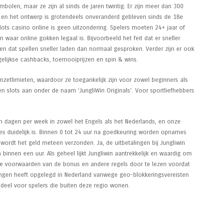
bolen, maar ze zijn al sinds de jaren twintig. Er zijn meer dan 300
 en het ontwerp is grotendeels onveranderd gebleven sinds de 18e
Slots casino online is geen uitzondering. Spelers moeten 24+ jaar of
 waar online gokken legaal is. Bijvoorbeeld het feit dat er sneller
en dat spellen sneller laden dan normaal gesproken. Verder zijn er ook
lijkse cashbacks, toernooiprijzen en spin & wins.
inzetlimieten, waardoor ze toegankelijk zijn voor zowel beginners als
en slots aan onder de naam ‘JungliWin Originals’. Voor sportliefhebbers
n dagen per week in zowel het Engels als het Nederlands, en onze
lles duidelijk is. Binnen 0 tot 24 uur na goedkeuring worden opnames
 wordt het geld meteen verzonden. Ja, de uitbetalingen bij Jungliwin
binnen een uur. Als geheel lijkt Jungliwin aantrekkelijk en waardig om
d de voorwaarden van de bonus en andere regels door te lezen voordat
ingen heeft opgelegd in Nederland vanwege geo-blokkeringsvereisten
nadeel voor spelers die buiten deze regio wonen.