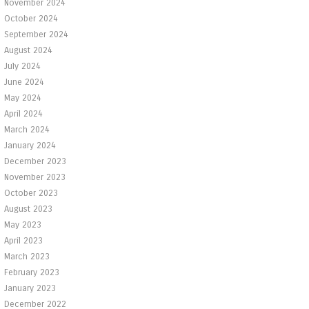
November 2024
October 2024
September 2024
August 2024
July 2024
June 2024
May 2024
April 2024
March 2024
January 2024
December 2023
November 2023
October 2023
August 2023
May 2023
April 2023
March 2023
February 2023
January 2023
December 2022