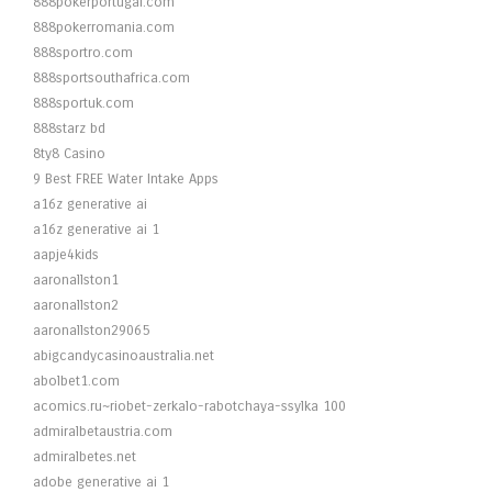
888pokerportugal.com
888pokerromania.com
888sportro.com
888sportsouthafrica.com
888sportuk.com
888starz bd
8ty8 Casino
9 Best FREE Water Intake Apps
a16z generative ai
a16z generative ai 1
aapje4kids
aaronallston1
aaronallston2
aaronallston29065
abigcandycasinoaustralia.net
abolbet1.com
acomics.ru~riobet-zerkalo-rabotchaya-ssylka 100
admiralbetaustria.com
admiralbetes.net
adobe generative ai 1