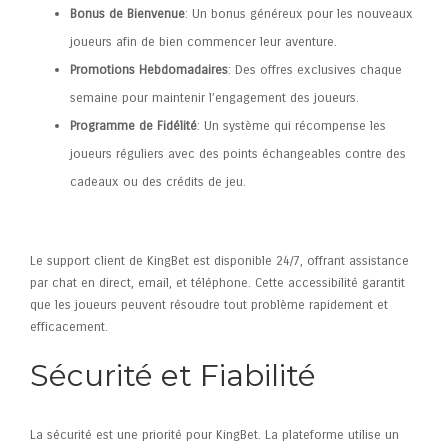
Bonus de Bienvenue
: Un bonus généreux pour les nouveaux
joueurs afin de bien commencer leur aventure.
Promotions Hebdomadaires
: Des offres exclusives chaque
semaine pour maintenir l’engagement des joueurs.
Programme de Fidélité
: Un système qui récompense les
joueurs réguliers avec des points échangeables contre des
cadeaux ou des crédits de jeu.
Service Client
Le support client de KingBet est disponible 24/7, offrant assistance
par chat en direct, email, et téléphone. Cette accessibilité garantit
que les joueurs peuvent résoudre tout problème rapidement et
efficacement.
Sécurité et Fiabilité
La sécurité est une priorité pour KingBet. La plateforme utilise un