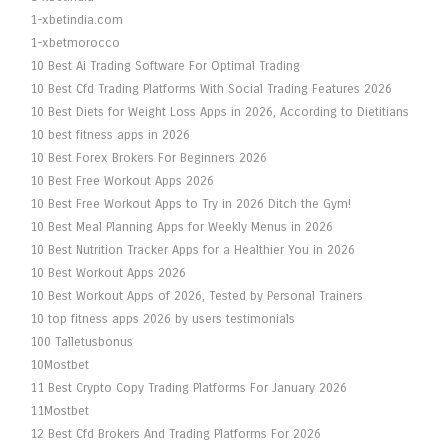
1-xbetindia.com
1-xbetmorocco
10 Best Ai Trading Software For Optimal Trading
10 Best Cfd Trading Platforms With Social Trading Features 2026
10 Best Diets for Weight Loss Apps in 2026, According to Dietitians
10 best fitness apps in 2026
10 Best Forex Brokers For Beginners 2026
10 Best Free Workout Apps 2026
10 Best Free Workout Apps to Try in 2026 Ditch the Gym!
10 Best Meal Planning Apps for Weekly Menus in 2026
10 Best Nutrition Tracker Apps for a Healthier You in 2026
10 Best Workout Apps 2026
10 Best Workout Apps of 2026, Tested by Personal Trainers
10 top fitness apps 2026 by users testimonials
100 Talletusbonus
10Mostbet
11 Best Crypto Copy Trading Platforms For January 2026
11Mostbet
12 Best Cfd Brokers And Trading Platforms For 2026