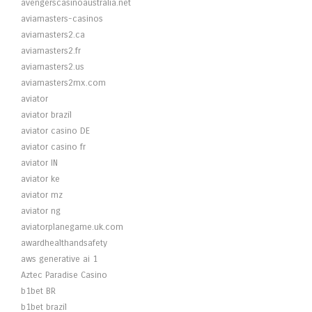
avengerscasinoaustralia.net
aviamasters-casinos
aviamasters2.ca
aviamasters2.fr
aviamasters2.us
aviamasters2mx.com
aviator
aviator brazil
aviator casino DE
aviator casino fr
aviator IN
aviator ke
aviator mz
aviator ng
aviatorplanegame.uk.com
awardhealthandsafety
aws generative ai 1
Aztec Paradise Casino
b1bet BR
b1bet brazil