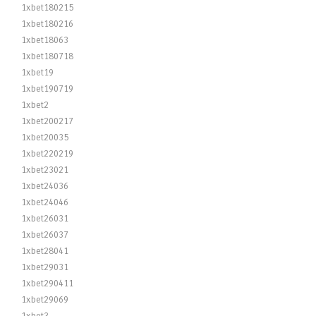
1xbet180215
1xbet180216
1xbet18063
1xbet180718
1xbet19
1xbet190719
1xbet2
1xbet200217
1xbet20035
1xbet220219
1xbet23021
1xbet24036
1xbet24046
1xbet26031
1xbet26037
1xbet28041
1xbet29031
1xbet290411
1xbet29069