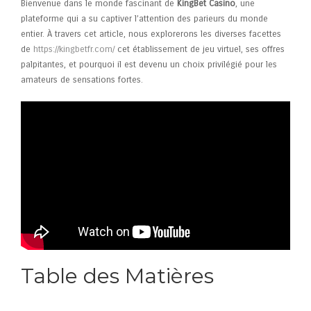
Bienvenue dans le monde fascinant de
KingBet Casino
, une
plateforme qui a su captiver l’attention des parieurs du monde
entier. À travers cet article, nous explorerons les diverses facettes
de
https://kingbetfr.com/
cet établissement de jeu virtuel, ses offres
palpitantes, et pourquoi il est devenu un choix privilégié pour les
amateurs de sensations fortes.
Table des Matières