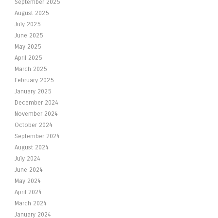
September 2025
August 2025
July 2025
June 2025
May 2025
April 2025
March 2025
February 2025
January 2025
December 2024
November 2024
October 2024
September 2024
August 2024
July 2024
June 2024
May 2024
April 2024
March 2024
January 2024