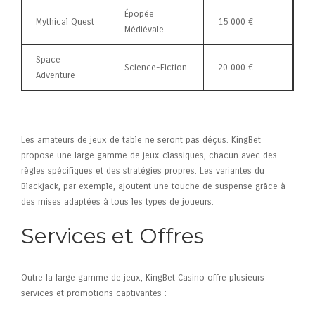
Épopée
Mythical Quest
15 000 €
Médiévale
Space
Science-Fiction
20 000 €
Adventure
Jeux de Table
Les amateurs de jeux de table ne seront pas déçus. KingBet
propose une large gamme de jeux classiques, chacun avec des
règles spécifiques et des stratégies propres. Les variantes du
Blackjack, par exemple, ajoutent une touche de suspense grâce à
des mises adaptées à tous les types de joueurs.
Services et Offres
Outre la large gamme de jeux, KingBet Casino offre plusieurs
services et promotions captivantes :