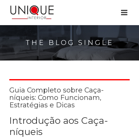
THE BLOG SINGLE
Guia Completo sobre Caça-
níqueis: Como Funcionam,
Estratégias e Dicas
Introdução aos Caça-
níqueis