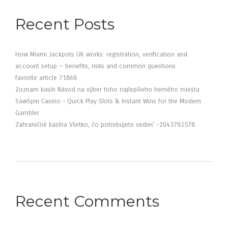
Recent Posts
How Miami Jackpots UK works: registration, verification and
account setup — benefits, risks and common questions
favorite article 71868
Zoznam kasín Návod na výber toho najlepšieho herného miesta
SawSpin Casino – Quick Play Slots & Instant Wins for the Modern
Gambler
Zahraničné kasína Všetko, čo potrebujete vedieť -2043781578
Recent Comments