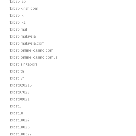
1xbet-jap
1xbet-kirish.com
1xbet-lk
1xbet-lk1
1xbet-mal
1xbet-malaysia
1xbet-malaysia.com
1xbet-online-casino.com
1xbet-online-casino.comuz
1xbet-singapore
1xbet-tn
1xbet-vn
1xbet020218
1xbet07023
1xbet08021
1xbet1
1xbet10
1xbet10024
1xbet10025
1xbet100522