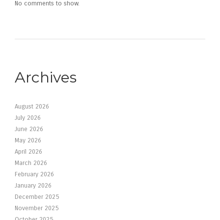
No comments to show.
Archives
August 2026
July 2026
June 2026
May 2026
April 2026
March 2026
February 2026
January 2026
December 2025
November 2025
October 2025