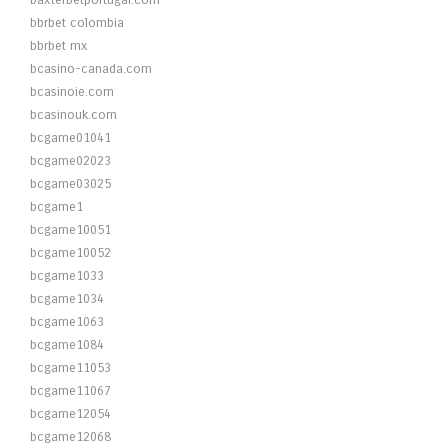
baxterbetportugal.com
bbrbet colombia
bbrbet mx
bcasino-canada.com
bcasinoie.com
bcasinouk.com
bcgame01041
bcgame02023
bcgame03025
bcgame1
bcgame10051
bcgame10052
bcgame1033
bcgame1034
bcgame1063
bcgame1084
bcgame11053
bcgame11067
bcgame12054
bcgame12068