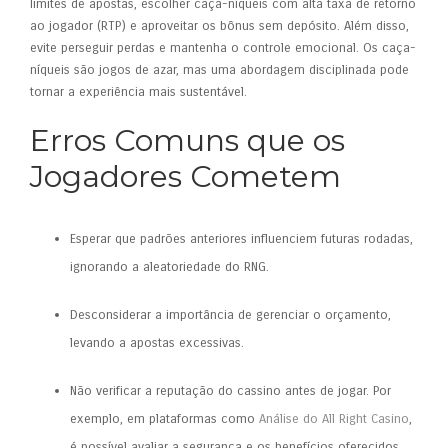
limites de apostas, escolher caça-níqueis com alta taxa de retorno
ao jogador (RTP) e aproveitar os bônus sem depósito. Além disso,
evite perseguir perdas e mantenha o controle emocional. Os caça-
níqueis são jogos de azar, mas uma abordagem disciplinada pode
tornar a experiência mais sustentável.
Erros Comuns que os
Jogadores Cometem
Esperar que padrões anteriores influenciem futuras rodadas,
ignorando a aleatoriedade do RNG.
Desconsiderar a importância de gerenciar o orçamento,
levando a apostas excessivas.
Não verificar a reputação do cassino antes de jogar. Por
exemplo, em plataformas como
Análise do All Right Casino
,
é possível avaliar a segurança e os benefícios oferecidos.