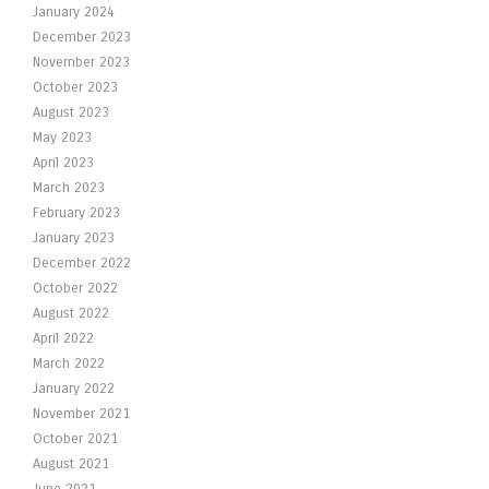
January 2024
December 2023
November 2023
October 2023
August 2023
May 2023
April 2023
March 2023
February 2023
January 2023
December 2022
October 2022
August 2022
April 2022
March 2022
January 2022
November 2021
October 2021
August 2021