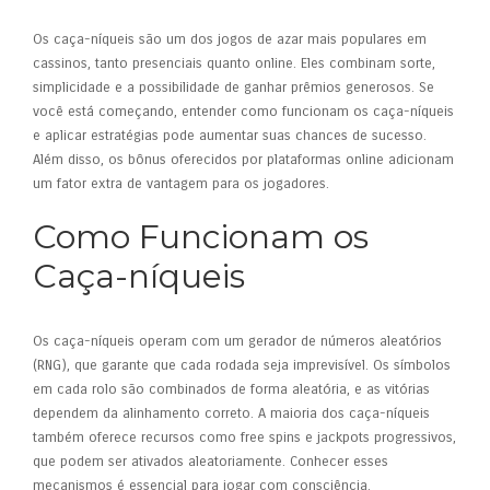
Os caça-níqueis são um dos jogos de azar mais populares em
cassinos, tanto presenciais quanto online. Eles combinam sorte,
simplicidade e a possibilidade de ganhar prêmios generosos. Se
você está começando, entender como funcionam os caça-níqueis
e aplicar estratégias pode aumentar suas chances de sucesso.
Além disso, os bônus oferecidos por plataformas online adicionam
um fator extra de vantagem para os jogadores.
Como Funcionam os
Caça-níqueis
Os caça-níqueis operam com um gerador de números aleatórios
(RNG), que garante que cada rodada seja imprevisível. Os símbolos
em cada rolo são combinados de forma aleatória, e as vitórias
dependem da alinhamento correto. A maioria dos caça-níqueis
também oferece recursos como free spins e jackpots progressivos,
que podem ser ativados aleatoriamente. Conhecer esses
mecanismos é essencial para jogar com consciência.