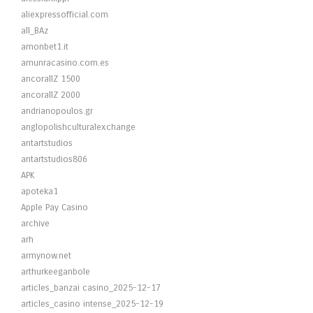
aliexpressofficial.com
all_BAz
amonbet1.it
amunracasino.com.es
ancorallZ 1500
ancorallZ 2000
andrianopoulos.gr
anglopolishculturalexchange
antartstudios
antartstudios806
APK
apoteka1
Apple Pay Casino
archive
arh
armynow.net
arthurkeeganbole
articles_banzai casino_2025-12-17
articles_casino intense_2025-12-19