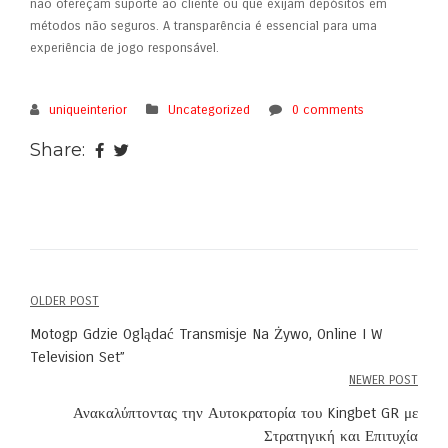
não ofereçam suporte ao cliente ou que exijam depósitos em
métodos não seguros. A transparência é essencial para uma
experiência de jogo responsável.
uniqueinterior
Uncategorized
0 comments
Share:
OLDER POST
Post
Motogp Gdzie Oglądać Transmisje Na Żywo, Online I W
navigation
Television Set”
NEWER POST
Ανακαλύπτοντας την Αυτοκρατορία του Kingbet GR με
Στρατηγική και Επιτυχία