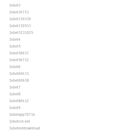
1xbet3
1xbet30711
1xbet310310
1xbet310511
1xbet3231025
1xbet4
1xbet5
1xbet50617
1xbet50712
1xbet6
1xbet60411
1xbet60618
1xbet7
1xbet8
1xbet80412
1xbet9
1xbetapp70714
1xbetcm.net
1xbetinddownload