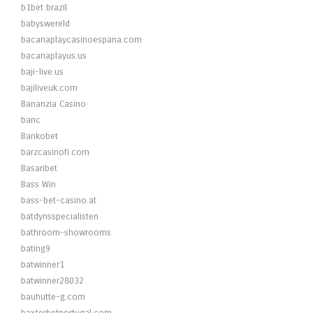
b1bet brazil
babyswereld
bacanaplaycasinoespana.com
bacanaplayus.us
baji-live.us
bajiliveuk.com
Bananzia Casino
banc
Bankobet
barzcasinofi.com
Basaribet
Bass Win
bass-bet-casino.at
batdynsspecialisten
bathroom-showrooms
bating9
batwinner1
batwinner28032
bauhutte-g.com