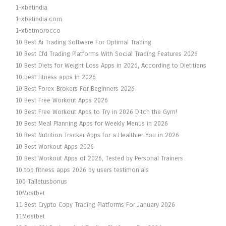
1-xbetindia
1-xbetindia.com
1-xbetmorocco
10 Best Ai Trading Software For Optimal Trading
10 Best Cfd Trading Platforms With Social Trading Features 2026
10 Best Diets for Weight Loss Apps in 2026, According to Dietitians
10 best fitness apps in 2026
10 Best Forex Brokers For Beginners 2026
10 Best Free Workout Apps 2026
10 Best Free Workout Apps to Try in 2026 Ditch the Gym!
10 Best Meal Planning Apps for Weekly Menus in 2026
10 Best Nutrition Tracker Apps for a Healthier You in 2026
10 Best Workout Apps 2026
10 Best Workout Apps of 2026, Tested by Personal Trainers
10 top fitness apps 2026 by users testimonials
100 Talletusbonus
10Mostbet
11 Best Crypto Copy Trading Platforms For January 2026
11Mostbet