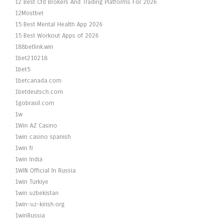
12 Best Cfd Brokers And Trading Platforms For 2026
12Mostbet
15 Best Mental Health App 2026
15 Best Workout Apps of 2026
188betlink.win
1bet210218
1bet5
1betcanada.com
1betdeutsch.com
1gobrasil.com
1w
1Win AZ Casino
1win casino spanish
1win fr
1win India
1WIN Official In Russia
1win Turkiye
1win uzbekistan
1win-uz-kirish.org
1winRussia