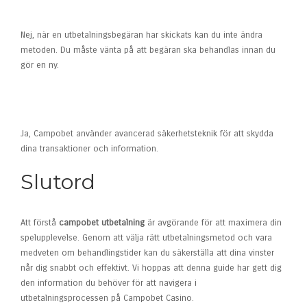
gjort en begäran?
Nej, när en utbetalningsbegäran har skickats kan du inte ändra
metoden. Du måste vänta på att begäran ska behandlas innan du
gör en ny.
Är det säkert att ta ut pengar från
Campobet?
Ja, Campobet använder avancerad säkerhetsteknik för att skydda
dina transaktioner och information.
Slutord
Att förstå
campobet utbetalning
är avgörande för att maximera din
spelupplevelse. Genom att välja rätt utbetalningsmetod och vara
medveten om behandlingstider kan du säkerställa att dina vinster
når dig snabbt och effektivt. Vi hoppas att denna guide har gett dig
den information du behöver för att navigera i
utbetalningsprocessen på Campobet Casino.