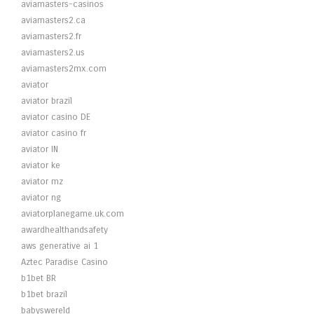
aviamasters-casinos
aviamasters2.ca
aviamasters2.fr
aviamasters2.us
aviamasters2mx.com
aviator
aviator brazil
aviator casino DE
aviator casino fr
aviator IN
aviator ke
aviator mz
aviator ng
aviatorplanegame.uk.com
awardhealthandsafety
aws generative ai 1
Aztec Paradise Casino
b1bet BR
b1bet brazil
babyswereld