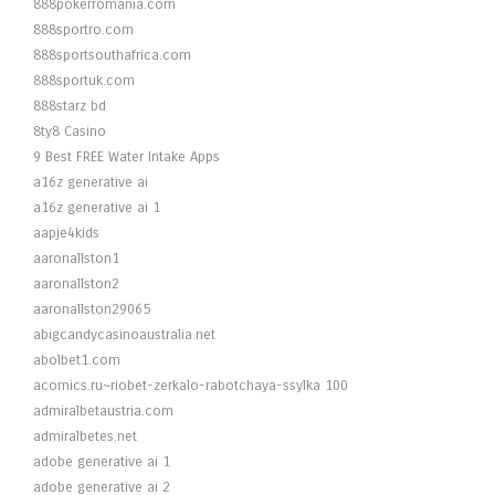
888pokerromania.com
888sportro.com
888sportsouthafrica.com
888sportuk.com
888starz bd
8ty8 Casino
9 Best FREE Water Intake Apps
a16z generative ai
a16z generative ai 1
aapje4kids
aaronallston1
aaronallston2
aaronallston29065
abigcandycasinoaustralia.net
abolbet1.com
acomics.ru~riobet-zerkalo-rabotchaya-ssylka 100
admiralbetaustria.com
admiralbetes.net
adobe generative ai 1
adobe generative ai 2