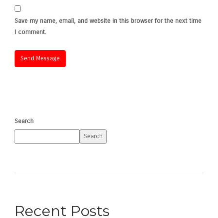
Save my name, email, and website in this browser for the next time
I comment.
Search
Search
Recent Posts