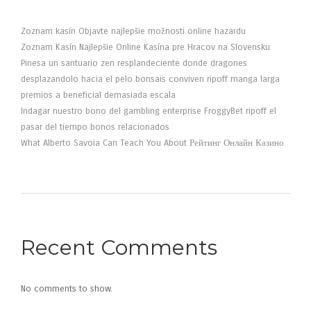
Zoznam kasín Objavte najlepšie možnosti online hazardu
Zoznam Kasín Najlepšie Online Kasína pre Hracov na Slovensku
Pinesa un santuario zen resplandeciente donde dragones
desplazandolo hacia el pelo bonsais conviven ripoff manga larga
premios a beneficial demasiada escala
Indagar nuestro bono del gambling enterprise FroggyBet ripoff el
pasar del tiempo bonos relacionados
What Alberto Savoia Can Teach You About Рейтинг Онлайн Казино
Recent Comments
No comments to show.