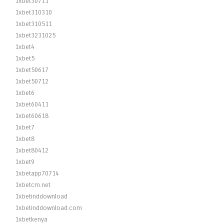
1xbet30711
1xbet310310
1xbet310511
1xbet3231025
1xbet4
1xbet5
1xbet50617
1xbet50712
1xbet6
1xbet60411
1xbet60618
1xbet7
1xbet8
1xbet80412
1xbet9
1xbetapp70714
1xbetcm.net
1xbetinddownload
1xbetinddownload.com
1xbetkenya