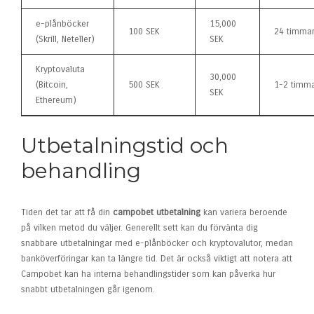
e-plånböcker
15,000
100 SEK
24 timma
(Skrill, Neteller)
SEK
Kryptovaluta
30,000
(Bitcoin,
500 SEK
1-2 timm
SEK
Ethereum)
Utbetalningstid och
behandling
Tiden det tar att få din
campobet utbetalning
kan variera beroende
på vilken metod du väljer. Generellt sett kan du förvänta dig
snabbare utbetalningar med e-plånböcker och kryptovalutor, medan
banköverföringar kan ta längre tid. Det är också viktigt att notera att
Campobet kan ha interna behandlingstider som kan påverka hur
snabbt utbetalningen går igenom.