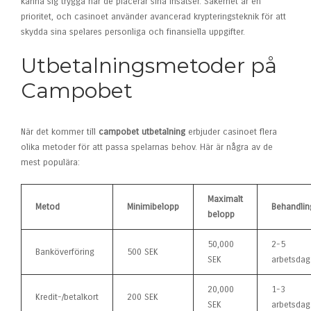
känna sig trygga när de placerar sina insatser. Säkerhet är en
prioritet, och casinoet använder avancerad krypteringsteknik för att
skydda sina spelares personliga och finansiella uppgifter.
Utbetalningsmetoder på
Campobet
När det kommer till
campobet utbetalning
erbjuder casinoet flera
olika metoder för att passa spelarnas behov. Här är några av de
mest populära:
Maximalt
Metod
Minimibelopp
Behandlin
belopp
50,000
2-5
Banköverföring
500 SEK
SEK
arbetsdag
20,000
1-3
Kredit-/betalkort
200 SEK
SEK
arbetsdag