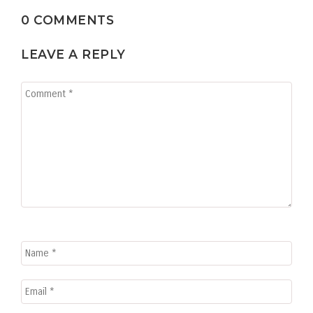
0 COMMENTS
LEAVE A REPLY