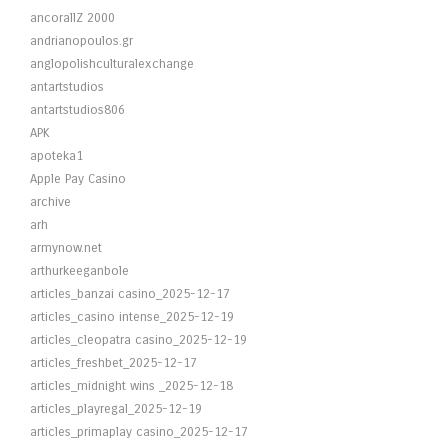
ancorallZ 2000
andrianopoulos.gr
anglopolishculturalexchange
antartstudios
antartstudios806
APK
apoteka1
Apple Pay Casino
archive
arh
armynow.net
arthurkeeganbole
articles_banzai casino_2025-12-17
articles_casino intense_2025-12-19
articles_cleopatra casino_2025-12-19
articles_freshbet_2025-12-17
articles_midnight wins _2025-12-18
articles_playregal_2025-12-19
articles_primaplay casino_2025-12-17