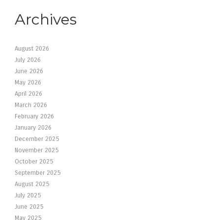
Archives
August 2026
July 2026
June 2026
May 2026
April 2026
March 2026
February 2026
January 2026
December 2025
November 2025
October 2025
September 2025
August 2025
July 2025
June 2025
May 2025