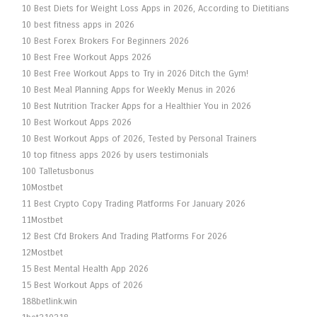
10 Best Diets for Weight Loss Apps in 2026, According to Dietitians
10 best fitness apps in 2026
10 Best Forex Brokers For Beginners 2026
10 Best Free Workout Apps 2026
10 Best Free Workout Apps to Try in 2026 Ditch the Gym!
10 Best Meal Planning Apps for Weekly Menus in 2026
10 Best Nutrition Tracker Apps for a Healthier You in 2026
10 Best Workout Apps 2026
10 Best Workout Apps of 2026, Tested by Personal Trainers
10 top fitness apps 2026 by users testimonials
100 Talletusbonus
10Mostbet
11 Best Crypto Copy Trading Platforms For January 2026
11Mostbet
12 Best Cfd Brokers And Trading Platforms For 2026
12Mostbet
15 Best Mental Health App 2026
15 Best Workout Apps of 2026
188betlink.win