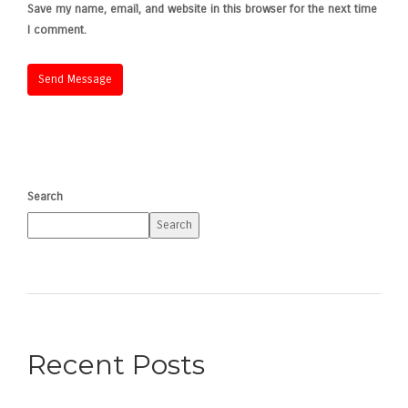
Save my name, email, and website in this browser for the next time
I comment.
Search
Search
Recent Posts