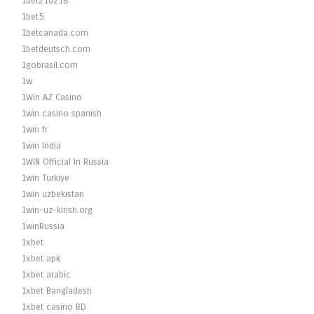
1bet210218
1bet5
1betcanada.com
1betdeutsch.com
1gobrasil.com
1w
1Win AZ Casino
1win casino spanish
1win fr
1win India
1WIN Official In Russia
1win Turkiye
1win uzbekistan
1win-uz-kirish.org
1winRussia
1xbet
1xbet apk
1xbet arabic
1xbet Bangladesh
1xbet casino BD