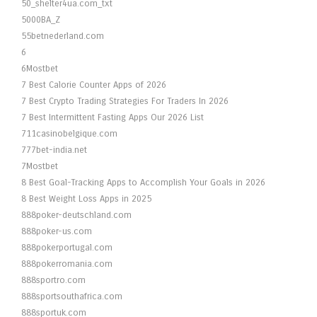
50_shelter4ua.com_txt
5000BA_Z
55betnederland.com
6
6Mostbet
7 Best Calorie Counter Apps of 2026
7 Best Crypto Trading Strategies For Traders In 2026
7 Best Intermittent Fasting Apps Our 2026 List
711casinobelgique.com
777bet-india.net
7Mostbet
8 Best Goal-Tracking Apps to Accomplish Your Goals in 2026
8 Best Weight Loss Apps in 2025
888poker-deutschland.com
888poker-us.com
888pokerportugal.com
888pokerromania.com
888sportro.com
888sportsouthafrica.com
888sportuk.com