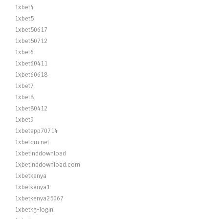
1xbet4
1xbet5
1xbet50617
1xbet50712
1xbet6
1xbet60411
1xbet60618
1xbet7
1xbet8
1xbet80412
1xbet9
1xbetapp70714
1xbetcm.net
1xbetinddownload
1xbetinddownload.com
1xbetkenya
1xbetkenya1
1xbetkenya25067
1xbetkg-login