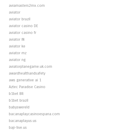
aviamasters2mx.com
aviator
aviator brazil
aviator casino DE
aviator casino fr
aviator IN
aviator ke
aviator mz
aviator ng
aviatorplanegame.uk.com
awardhealthandsafety
aws generative ai 1
Aztec Paradise Casino
b1bet BR
b1bet brazil
babyswereld
bacanaplaycasinoespana.com
bacanaplayus.us
baji-live.us