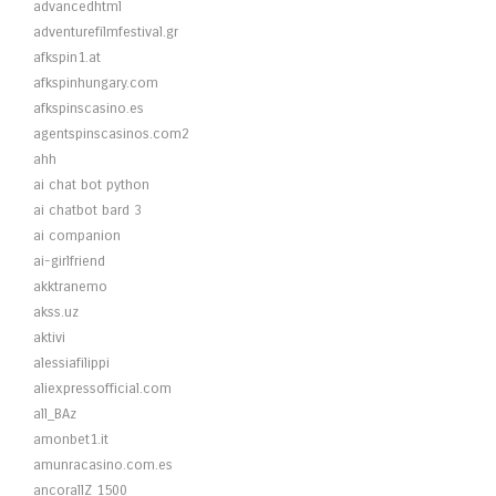
advancedhtml
adventurefilmfestival.gr
afkspin1.at
afkspinhungary.com
afkspinscasino.es
agentspinscasinos.com2
ahh
ai chat bot python
ai chatbot bard 3
ai companion
ai-girlfriend
akktranemo
akss.uz
aktivi
alessiafilippi
aliexpressofficial.com
all_BAz
amonbet1.it
amunracasino.com.es
ancorallZ 1500