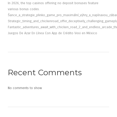
In 2026, the top casinos offering no deposit bonuses feature
various bonus codes.
Šance_a_strategie_plinko_game_pro_maximální_výhry_a_napínavou_zába
Strategic_timing_and_chickenroad_offer_deceptively_challenging_gamepl
Fantastic_adventures_await_with_chicken_road_2_and_endless_arcade_thr
Juegos De Azar En Línea Con App de Crédito Vexi en México
Recent Comments
No comments to show.