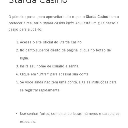
O primeiro passo para aproveitar tudo o que o
Starda Casino
tem a
oferecer é realizar o
starda casino login
. Aqui está um guia passo a
passo para ajudá-lo:
Acesse o site oficial do Starda Casino.
No canto superior direito da página, clique no botão de
login.
Insira seu nome de usuário e senha.
Clique em “Entrar” para acessar sua conta.
Se você ainda não tem uma conta, siga as instruções para
se registrar rapidamente.
Dicas para um login seguro
Use senhas fortes, combinando letras, números e caracteres
especiais.