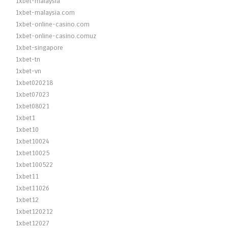
1xbet-malaysia
1xbet-malaysia.com
1xbet-online-casino.com
1xbet-online-casino.comuz
1xbet-singapore
1xbet-tn
1xbet-vn
1xbet020218
1xbet07023
1xbet08021
1xbet1
1xbet10
1xbet10024
1xbet10025
1xbet100522
1xbet11
1xbet11026
1xbet12
1xbet120212
1xbet12027