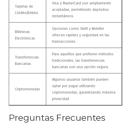
Visa y MasterCard son ampliamente
Tarjetas de
aceptadas, permitiendo depósitos
Crédito/Débito
instantáneos.
Opciones como Skrill y Neteller
Billeteras
ofrecen rapidez y seguridad en las
Electrónicas
transacciones.
Para aquellos que prefieren métodos
Transferencias
tradicionales, las transferencias
Bancarias
bancarias son una opción segura.
Algunos usuarios también pueden
optar por pagar utilizando
Criptomonedas
criptomonedas, garantizando máxima
privacidad.
Preguntas Frecuentes