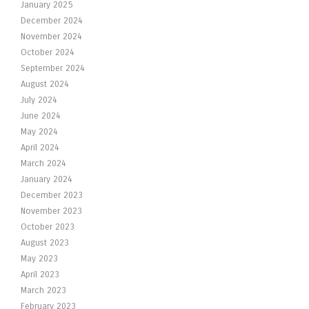
January 2025
December 2024
November 2024
October 2024
September 2024
August 2024
July 2024
June 2024
May 2024
April 2024
March 2024
January 2024
December 2023
November 2023
October 2023
August 2023
May 2023
April 2023
March 2023
February 2023