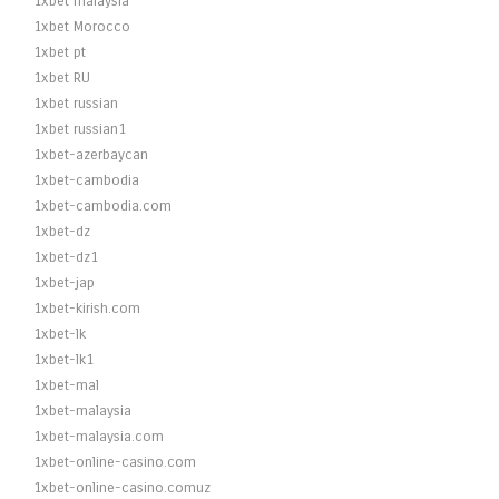
1xbet malaysia
1xbet Morocco
1xbet pt
1xbet RU
1xbet russian
1xbet russian1
1xbet-azerbaycan
1xbet-cambodia
1xbet-cambodia.com
1xbet-dz
1xbet-dz1
1xbet-jap
1xbet-kirish.com
1xbet-lk
1xbet-lk1
1xbet-mal
1xbet-malaysia
1xbet-malaysia.com
1xbet-online-casino.com
1xbet-online-casino.comuz