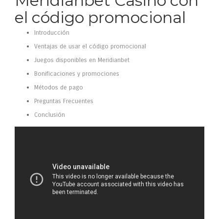
Meridianbet Casino con
el código promocional
Introducción
Ventajas de usar el código promocional
Juegos disponibles en Meridianbet
Bonificaciones y promociones
Métodos de pago
Preguntas Frecuentes
Conclusión