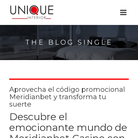
THE BLOG SINGLE
Aprovecha el código promocional
Meridianbet y transforma tu
suerte
Descubre el
emocionante mundo de