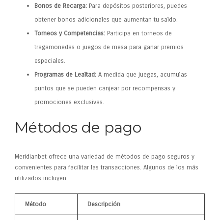
Bonos de Recarga:
Para depósitos posteriores, puedes
obtener bonos adicionales que aumentan tu saldo.
Torneos y Competencias:
Participa en torneos de
tragamonedas o juegos de mesa para ganar premios
especiales.
Programas de Lealtad:
A medida que juegas, acumulas
puntos que se pueden canjear por recompensas y
promociones exclusivas.
Métodos de pago
Meridianbet ofrece una variedad de métodos de pago seguros y
convenientes para facilitar las transacciones. Algunos de los más
utilizados incluyen:
Método
Descripción