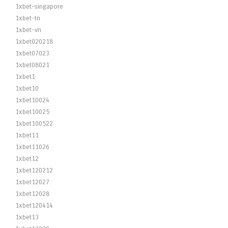
1xbet-singapore
1xbet-tn
1xbet-vn
1xbet020218
1xbet07023
1xbet08021
1xbet1
1xbet10
1xbet10024
1xbet10025
1xbet100522
1xbet11
1xbet11026
1xbet12
1xbet120212
1xbet12027
1xbet12028
1xbet120414
1xbet13