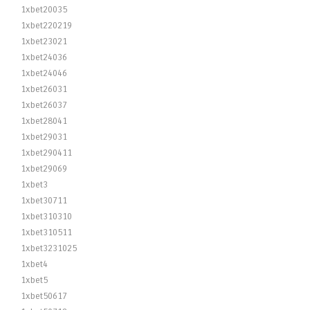
1xbet20035
1xbet220219
1xbet23021
1xbet24036
1xbet24046
1xbet26031
1xbet26037
1xbet28041
1xbet29031
1xbet290411
1xbet29069
1xbet3
1xbet30711
1xbet310310
1xbet310511
1xbet3231025
1xbet4
1xbet5
1xbet50617