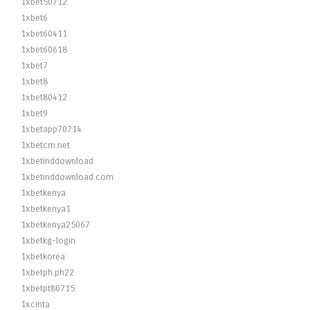
1xbet50712
1xbet6
1xbet60411
1xbet60618
1xbet7
1xbet8
1xbet80412
1xbet9
1xbetapp70714
1xbetcm.net
1xbetinddownload
1xbetinddownload.com
1xbetkenya
1xbetkenya1
1xbetkenya25067
1xbetkg-login
1xbetkorea
1xbetph.ph22
1xbetpt80715
1xcinta