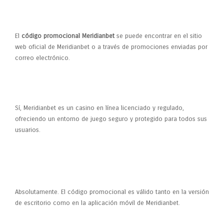
¿Cómo puedo obtener el código
promocional Meridianbet?
El
código promocional Meridianbet
se puede encontrar en el sitio
web oficial de Meridianbet o a través de promociones enviadas por
correo electrónico.
¿Es seguro jugar en Meridianbet
Casino?
Sí, Meridianbet es un casino en línea licenciado y regulado,
ofreciendo un entorno de juego seguro y protegido para todos sus
usuarios.
¿Puedo usar el código
promocional en dispositivos
móviles?
Absolutamente. El código promocional es válido tanto en la versión
de escritorio como en la aplicación móvil de Meridianbet.