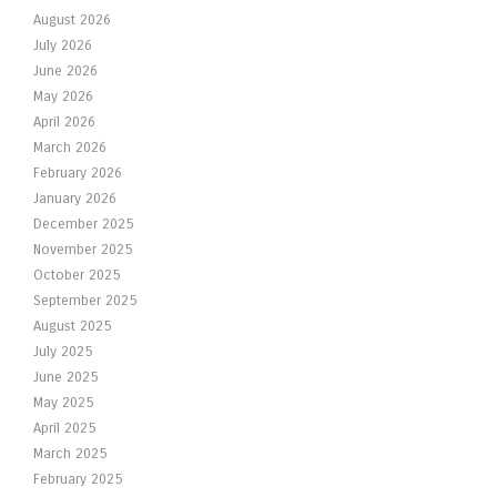
August 2026
July 2026
June 2026
May 2026
April 2026
March 2026
February 2026
January 2026
December 2025
November 2025
October 2025
September 2025
August 2025
July 2025
June 2025
May 2025
April 2025
March 2025
February 2025