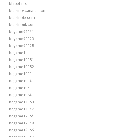
bbrbet mx
bcasino-canada.com
bcasinoie.com
bcasinouk.com
bcgame01041
bcgame02023
bcgame03025
bcgame1
bcgame10051
bcgame10052
bcgame1033
bcgame1034
bcgame1063
bcgame1084
bcgame11053
bcgame11067
bcgame12054
bcgame12068
bcgame14056