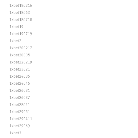
1xbet180216
1xbet18063
1xbet180718
1xbet19
1xbet190719
1xbet2
1xbet200217
1xbet20035
1xbet220219
1xbet23021
1xbet24036
1xbet24046
1xbet26031
1xbet26037
1xbet28041
1xbet29031
1xbet290411
1xbet29069
1xbet3