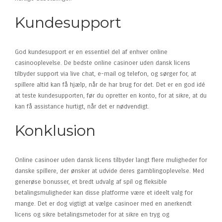
Kundesupport
God kundesupport er en essentiel del af enhver online
casinooplevelse. De bedste online casinoer uden dansk licens
tilbyder support via live chat, e-mail og telefon, og sørger for, at
spillere altid kan få hjælp, når de har brug for det. Det er en god idé
at teste kundesupporten, før du opretter en konto, for at sikre, at du
kan få assistance hurtigt, når det er nødvendigt.
Konklusion
Online casinoer uden dansk licens tilbyder langt flere muligheder for
danske spillere, der ønsker at udvide deres gamblingoplevelse. Med
generøse bonusser, et bredt udvalg af spil og fleksible
betalingsmuligheder kan disse platforme være et ideelt valg for
mange. Det er dog vigtigt at vælge casinoer med en anerkendt
licens og sikre betalingsmetoder for at sikre en tryg og