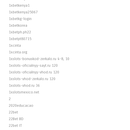
1xbetkenya1
1xbetkenya25067
1xbetkg-login
1xbetkorea
1xbetph.ph22
1xbetpt80715
1xcinta
1xcinta.org
1xslots-bonuskod-zerkalo.ru 4-8, 10
1xslots-oficialnyy-sayt.ru 120
1xslots-oficialnyy-vhod.ru 120
1xslots-vhod-zerkalo.ru 120
1xslots-vhod.ru 36
1xslotsmexico.net
2
2020educacao
22bet
22Bet BD
22bet IT