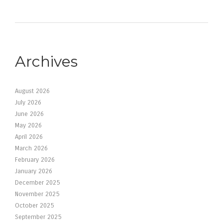
Archives
August 2026
July 2026
June 2026
May 2026
April 2026
March 2026
February 2026
January 2026
December 2025
November 2025
October 2025
September 2025