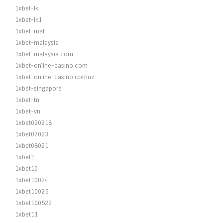
1xbet-lk
1xbet-lk1
1xbet-mal
1xbet-malaysia
1xbet-malaysia.com
1xbet-online-casino.com
1xbet-online-casino.comuz
1xbet-singapore
1xbet-tn
1xbet-vn
1xbet020218
1xbet07023
1xbet08021
1xbet1
1xbet10
1xbet10024
1xbet10025
1xbet100522
1xbet11