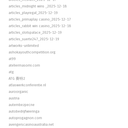
articles_midnight wins _2025-12-18
articles_playregal_2025-12-19
articles_primaplay casino_2025-12-17
articles_rabbit win casino_2025-12-18
articles_slotspalace_2025-12-19
articles_suerte247_2025-12-19
artworks-unlimited
ashokayouthcompetition.org
at99
ateliermasomi.com
atg
ATG 賽特2
atlaswerkconferentie.nl
auroorganic
austria
autembezpecne
autobedrijfwieringa
autoprogagnon.com
avengerscasinoaustralia.net