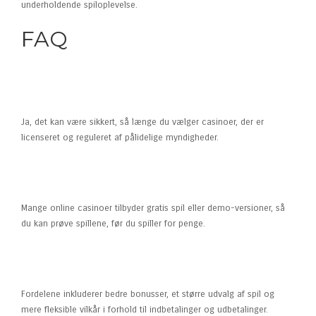
underholdende spiloplevelse.
FAQ
Er det sikkert at spille på online
casinoer uden dansk licens?
Ja, det kan være sikkert, så længe du vælger casinoer, der er
licenseret og reguleret af pålidelige myndigheder.
Kan jeg spille gratis på disse
casinoer?
Mange online casinoer tilbyder gratis spil eller demo-versioner, så
du kan prøve spillene, før du spiller for penge.
Hvad er fordelene ved at spille på
udenlandske casinoer?
Fordelene inkluderer bedre bonusser, et større udvalg af spil og
mere fleksible vilkår i forhold til indbetalinger og udbetalinger.