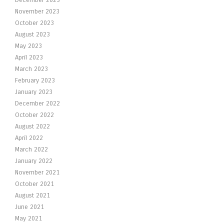
December 2023
November 2023
October 2023
August 2023
May 2023
April 2023
March 2023
February 2023
January 2023
December 2022
October 2022
August 2022
April 2022
March 2022
January 2022
November 2021
October 2021
August 2021
June 2021
May 2021