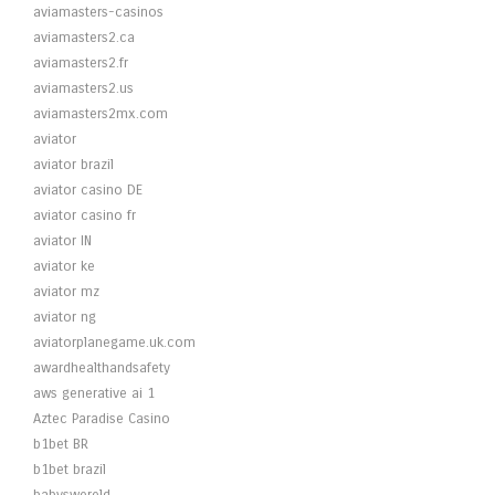
aviamasters-casinos
aviamasters2.ca
aviamasters2.fr
aviamasters2.us
aviamasters2mx.com
aviator
aviator brazil
aviator casino DE
aviator casino fr
aviator IN
aviator ke
aviator mz
aviator ng
aviatorplanegame.uk.com
awardhealthandsafety
aws generative ai 1
Aztec Paradise Casino
b1bet BR
b1bet brazil