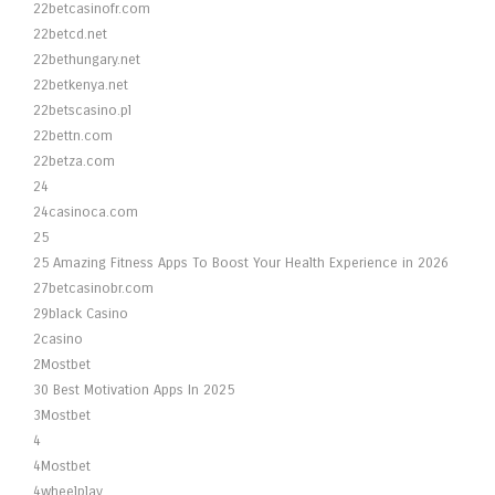
22betcasinofr.com
22betcd.net
22bethungary.net
22betkenya.net
22betscasino.pl
22bettn.com
22betza.com
24
24casinoca.com
25
25 Amazing Fitness Apps To Boost Your Health Experience in 2026
27betcasinobr.com
29black Casino
2casino
2Mostbet
30 Best Motivation Apps In 2025
3Mostbet
4
4Mostbet
4wheelplay