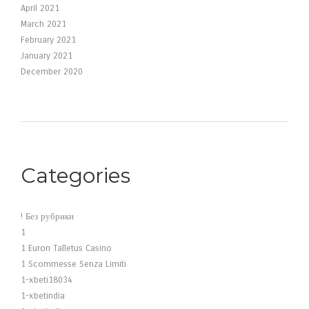
April 2021
March 2021
February 2021
January 2021
December 2020
Categories
! Без рубрики
1
1 Euron Talletus Casino
1 Scommesse Senza Limiti
1-xbeti18034
1-xbetindia