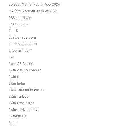
15 Best Mental Health App 2026
15 Best Workout Apps of 2026
188betlink.win
1bet210218
1bet5
1betcanada.com
1betdeutsch.com
1gobrasil.com
1w
1Win AZ Casino
1win casino spanish
1win fr
1win India
1WIN Official In Russia
1win Turkiye
1win uzbekistan
1win-uz-kirish.org
1winRussia
1xbet