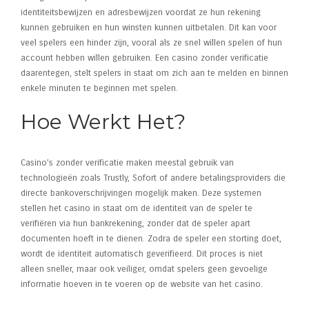
identiteitsbewijzen en adresbewijzen voordat ze hun rekening
kunnen gebruiken en hun winsten kunnen uitbetalen. Dit kan voor
veel spelers een hinder zijn, vooral als ze snel willen spelen of hun
account hebben willen gebruiken. Een casino zonder verificatie
daarentegen, stelt spelers in staat om zich aan te melden en binnen
enkele minuten te beginnen met spelen.
Hoe Werkt Het?
Casino’s zonder verificatie maken meestal gebruik van
technologieën zoals Trustly, Sofort of andere betalingsproviders die
directe bankoverschrijvingen mogelijk maken. Deze systemen
stellen het casino in staat om de identiteit van de speler te
verifiëren via hun bankrekening, zonder dat de speler apart
documenten hoeft in te dienen. Zodra de speler een storting doet,
wordt de identiteit automatisch geverifieerd. Dit proces is niet
alleen sneller, maar ook veiliger, omdat spelers geen gevoelige
informatie hoeven in te voeren op de website van het casino.