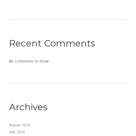
Recent Comments
No comments to show.
Archives
August 2026
July 2026