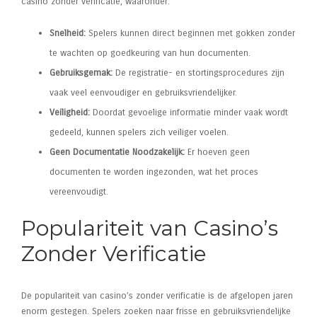
casino zonder verificatie, waaronder:
Snelheid:
Spelers kunnen direct beginnen met gokken zonder
te wachten op goedkeuring van hun documenten.
Gebruiksgemak:
De registratie- en stortingsprocedures zijn
vaak veel eenvoudiger en gebruiksvriendelijker.
Veiligheid:
Doordat gevoelige informatie minder vaak wordt
gedeeld, kunnen spelers zich veiliger voelen.
Geen Documentatie Noodzakelijk:
Er hoeven geen
documenten te worden ingezonden, wat het proces
vereenvoudigt.
Populariteit van Casino’s
Zonder Verificatie
De populariteit van casino’s zonder verificatie is de afgelopen jaren
enorm gestegen. Spelers zoeken naar frisse en gebruiksvriendelijke