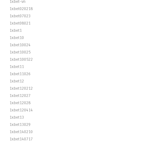
1xbet-vn
1xbet020218
1xbet07023
1xbet08021
1xbet1
1xbet10
1xbet10024
1xbet10025
1xbet100522
1xbet11
1xbet11026
1xbet12
1xbet120212
1xbet12027
1xbet12028
1xbet120414
1xbet13
1xbet13029
1xbet140210
1xbet140717