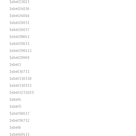
1xbet23021
1xbet24036
1xbet24046
1xbet26031
1xbet26037
1xbet28041
1xbet29031
1xbet290411
1xbet29069
1xbet3
1xbet30711
1xbet310310
1xbet310511
1xbet3231025
1xbet4
1xbet5
1xbet50617
1xbet50712
1xbet6
1xbet60411