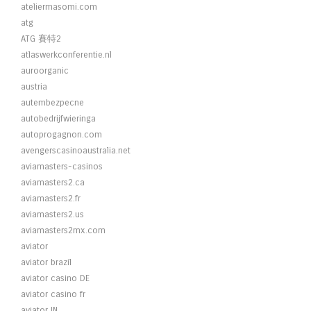
ateliermasomi.com
atg
ATG 賽特2
atlaswerkconferentie.nl
auroorganic
austria
autembezpecne
autobedrijfwieringa
autoprogagnon.com
avengerscasinoaustralia.net
aviamasters-casinos
aviamasters2.ca
aviamasters2.fr
aviamasters2.us
aviamasters2mx.com
aviator
aviator brazil
aviator casino DE
aviator casino fr
aviator IN