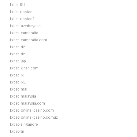
1xbet RU
1xbet russian
1xbet russian1
1xbet-azerbaycan
1xbet-cambodia
1xbet-cambodia.com
1xbet-dz
1xbet-dz1
1xbet-jap
1xbet-kirish.com
1xbet-lk
1xbet-lk1
1xbet-mal
1xbet-malaysia
1xbet-malaysia.com
1xbet-online-casino.com
1xbet-online-casino.comuz
1xbet-singapore
1xbet-tn