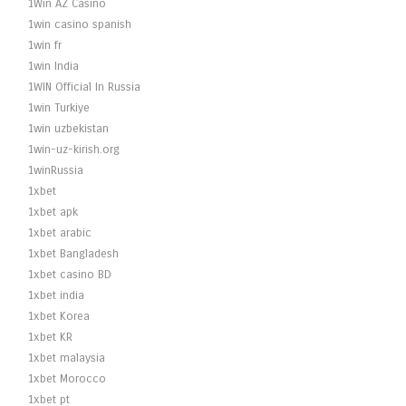
1Win AZ Casino
1win casino spanish
1win fr
1win India
1WIN Official In Russia
1win Turkiye
1win uzbekistan
1win-uz-kirish.org
1winRussia
1xbet
1xbet apk
1xbet arabic
1xbet Bangladesh
1xbet casino BD
1xbet india
1xbet Korea
1xbet KR
1xbet malaysia
1xbet Morocco
1xbet pt