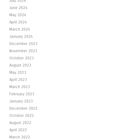
July 2024
June 2024
May 2024
April 2024
March 2024
January 2024
December 2023
November 2023
October 2023
August 2023
May 2023
April 2023
March 2023
February 2023
January 2023
December 2022
October 2022
August 2022
April 2022
March 2022