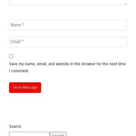
Save my name, email, and website in this browser for the next time
I comment.
Search