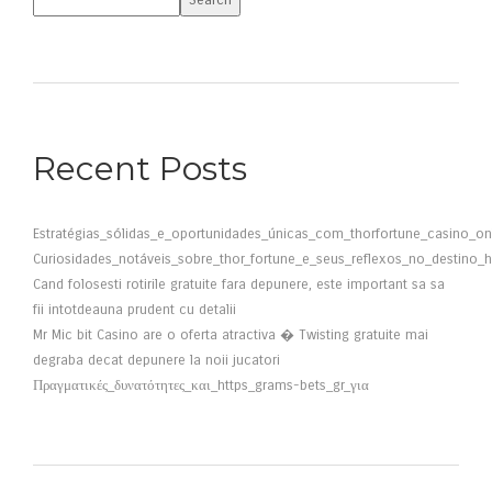
Search
Recent Posts
Estratégias_sólidas_e_oportunidades_únicas_com_thorfortune_casino_on
Curiosidades_notáveis_sobre_thor_fortune_e_seus_reflexos_no_destino
Cand folosesti rotirile gratuite fara depunere, este important sa sa
fii intotdeauna prudent cu detalii
Mr Mic bit Casino are o oferta atractiva � Twisting gratuite mai
degraba decat depunere la noii jucatori
Πραγματικές_δυνατότητες_και_https_grams-bets_gr_για