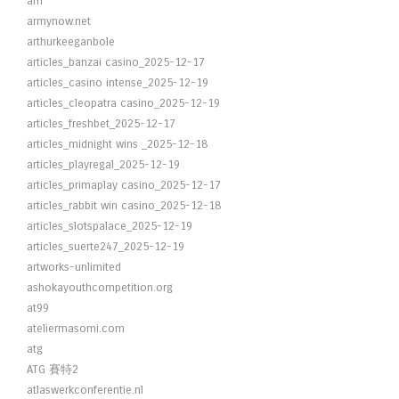
arh
armynow.net
arthurkeeganbole
articles_banzai casino_2025-12-17
articles_casino intense_2025-12-19
articles_cleopatra casino_2025-12-19
articles_freshbet_2025-12-17
articles_midnight wins _2025-12-18
articles_playregal_2025-12-19
articles_primaplay casino_2025-12-17
articles_rabbit win casino_2025-12-18
articles_slotspalace_2025-12-19
articles_suerte247_2025-12-19
artworks-unlimited
ashokayouthcompetition.org
at99
ateliermasomi.com
atg
ATG 賽特2
atlaswerkconferentie.nl