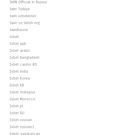
1WIN Official In Russia
1win Turkiye
1win uzbekistan
1win-uz-kirish.org
1winRussia
1xbet
1xbet apk
1xbet arabic
1xbet Bangladesh
1xbet casino BD
1xbet india
1xbet Korea
1xbet KR
1xbet malaysia
1xbet Morocco
1xbet pt
1xbet RU
1xbet russian
1xbet russian1
1xbet-azerbaycan