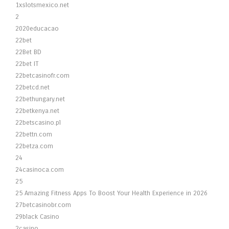
1xslotsmexico.net
2
2020educacao
22bet
22Bet BD
22bet IT
22betcasinofr.com
22betcd.net
22bethungary.net
22betkenya.net
22betscasino.pl
22bettn.com
22betza.com
24
24casinoca.com
25
25 Amazing Fitness Apps To Boost Your Health Experience in 2026
27betcasinobr.com
29black Casino
2casino