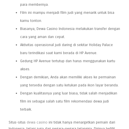
para membernya.
Film ini mampu menjadi film judi yang menarik untuk bisa
kamu tonton.
Biasanya, Dewa Casino Indonesia melakukan transfer dengan
cara yang aman dan cepat.
Aktivitas operasional judi daring di sekitar Holiday Palace
baru terindikasi saat kami berada di HP Avenue.
Gedung HP Avenue tertutup dan harus menggunakan kartu
akses.
Dengan demikian, Anda akan memiliki akses ke permainan
yang tersedia dengan satu ketukan pada ikon layar beranda.
Dengan kualitasnya yang luar biasa, tidak salah menjadikan
film ini sebagai salah satu film rekomendasi dewa judi
terbaik.
Situs-situs
dewa casino
ini tidak hanya menargetkan pemain dari
Indonesia, tetapi juga dari negara-negara tetangga. Dirinya terlilit