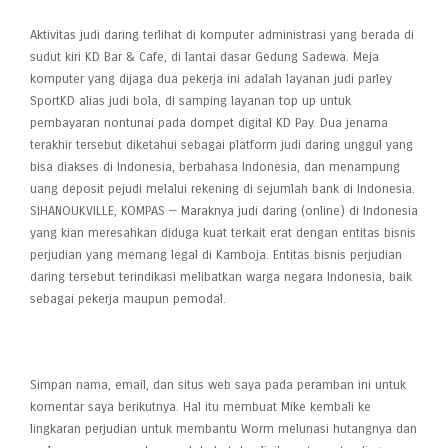
Aktivitas judi daring terlihat di komputer administrasi yang berada di
sudut kiri KD Bar & Cafe, di lantai dasar Gedung Sadewa. Meja
komputer yang dijaga dua pekerja ini adalah layanan judi parley
SportKD alias judi bola, di samping layanan top up untuk
pembayaran nontunai pada dompet digital KD Pay. Dua jenama
terakhir tersebut diketahui sebagai platform judi daring unggul yang
bisa diakses di Indonesia, berbahasa Indonesia, dan menampung
uang deposit pejudi melalui rekening di sejumlah bank di Indonesia.
SIHANOUKVILLE, KOMPAS — Maraknya judi daring (online) di Indonesia
yang kian meresahkan diduga kuat terkait erat dengan entitas bisnis
perjudian yang memang legal di Kamboja. Entitas bisnis perjudian
daring tersebut terindikasi melibatkan warga negara Indonesia, baik
sebagai pekerja maupun pemodal.
Daftar Permainan Dewa Casino
Simpan nama, email, dan situs web saya pada peramban ini untuk
komentar saya berikutnya. Hal itu membuat Mike kembali ke
lingkaran perjudian untuk membantu Worm melunasi hutangnya dan