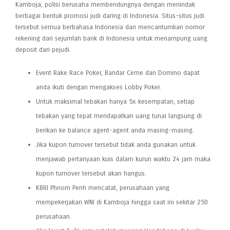
Kamboja, polisi berusaha membendungnya dengan menindak
berbagai bentuk promosi judi daring di Indonesia. Situs-situs judi
tersebut semua berbahasa Indonesia dan mencantumkan nomor
rekening dari sejumlah bank di Indonesia untuk menampung uang
deposit dari pejudi.
Event Rake Race Poker, Bandar Ceme dan Domino dapat
anda ikuti dengan mengakses Lobby Poker.
Untuk maksimal tebakan hanya 5x kesempatan, setiap
tebakan yang tepat mendapatkan uang tunai langsung di
berikan ke balance agent-agent anda masing-masing.
Jika kupon turnover tersebut tidak anda gunakan untuk
menjawab pertanyaan kuis dalam kurun waktu 24 jam maka
kupon turnover tersebut akan hangus.
KBRI Phnom Penh mencatat, perusahaan yang
mempekerjakan WNI di Kamboja hingga saat ini sekitar 250
perusahaan.