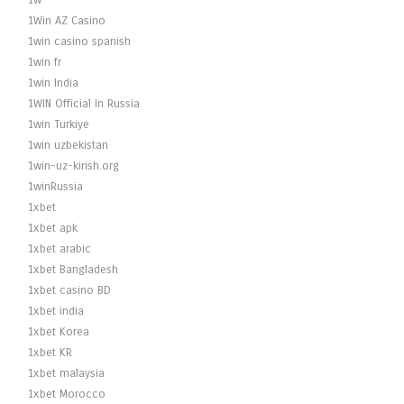
1w
1Win AZ Casino
1win casino spanish
1win fr
1win India
1WIN Official In Russia
1win Turkiye
1win uzbekistan
1win-uz-kirish.org
1winRussia
1xbet
1xbet apk
1xbet arabic
1xbet Bangladesh
1xbet casino BD
1xbet india
1xbet Korea
1xbet KR
1xbet malaysia
1xbet Morocco