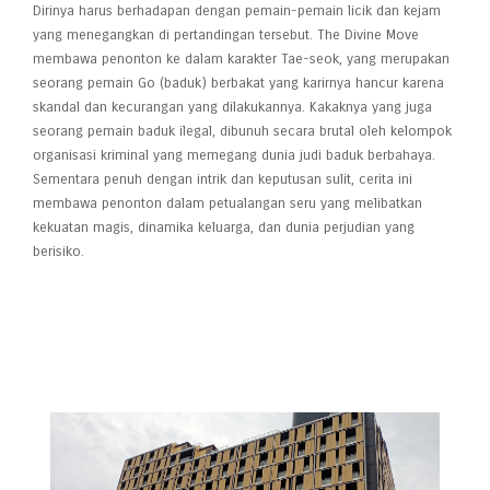
Dirinya harus berhadapan dengan pemain-pemain licik dan kejam
yang menegangkan di pertandingan tersebut. The Divine Move
membawa penonton ke dalam karakter Tae-seok, yang merupakan
seorang pemain Go (baduk) berbakat yang karirnya hancur karena
skandal dan kecurangan yang dilakukannya. Kakaknya yang juga
seorang pemain baduk ilegal, dibunuh secara brutal oleh kelompok
organisasi kriminal yang memegang dunia judi baduk berbahaya.
Sementara penuh dengan intrik dan keputusan sulit, cerita ini
membawa penonton dalam petualangan seru yang melibatkan
kekuatan magis, dinamika keluarga, dan dunia perjudian yang
berisiko.
How Indonesian entrepreneurs
and politicians became key
players in Cambodia’s online
gambling scene.