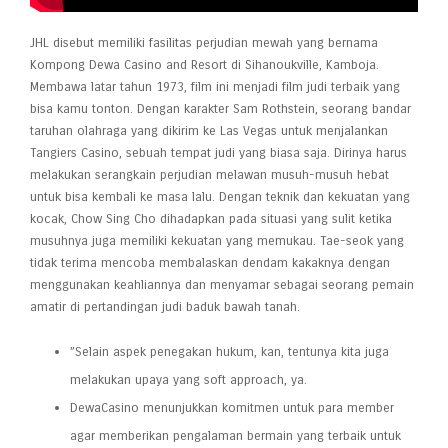
JHL disebut memiliki fasilitas perjudian mewah yang bernama
Kompong Dewa Casino and Resort di Sihanoukville, Kamboja.
Membawa latar tahun 1973, film ini menjadi film judi terbaik yang
bisa kamu tonton. Dengan karakter Sam Rothstein, seorang bandar
taruhan olahraga yang dikirim ke Las Vegas untuk menjalankan
Tangiers Casino, sebuah tempat judi yang biasa saja. Dirinya harus
melakukan serangkain perjudian melawan musuh-musuh hebat
untuk bisa kembali ke masa lalu. Dengan teknik dan kekuatan yang
kocak, Chow Sing Cho dihadapkan pada situasi yang sulit ketika
musuhnya juga memiliki kekuatan yang memukau. Tae-seok yang
tidak terima mencoba membalaskan dendam kakaknya dengan
menggunakan keahliannya dan menyamar sebagai seorang pemain
amatir di pertandingan judi baduk bawah tanah.
”Selain aspek penegakan hukum, kan, tentunya kita juga
melakukan upaya yang soft approach, ya.
DewaCasino menunjukkan komitmen untuk para member
agar memberikan pengalaman bermain yang terbaik untuk