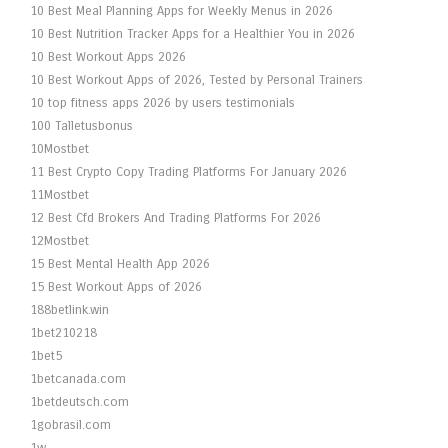
10 Best Meal Planning Apps for Weekly Menus in 2026
10 Best Nutrition Tracker Apps for a Healthier You in 2026
10 Best Workout Apps 2026
10 Best Workout Apps of 2026, Tested by Personal Trainers
10 top fitness apps 2026 by users testimonials
100 Talletusbonus
10Mostbet
11 Best Crypto Copy Trading Platforms For January 2026
11Mostbet
12 Best Cfd Brokers And Trading Platforms For 2026
12Mostbet
15 Best Mental Health App 2026
15 Best Workout Apps of 2026
188betlink.win
1bet210218
1bet5
1betcanada.com
1betdeutsch.com
1gobrasil.com