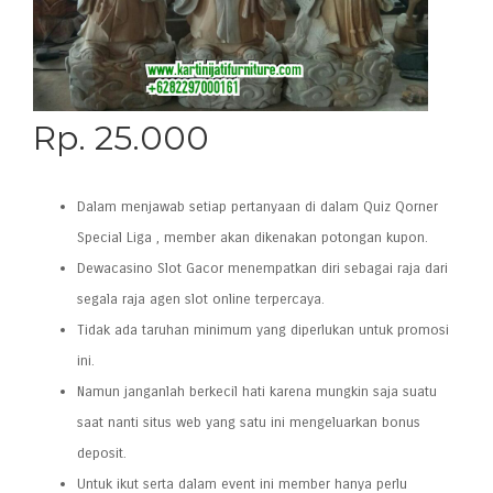
Rp. 25.000
Dalam menjawab setiap pertanyaan di dalam Quiz Qorner
Special Liga , member akan dikenakan potongan kupon.
Dewacasino Slot Gacor menempatkan diri sebagai raja dari
segala raja agen slot online terpercaya.
Tidak ada taruhan minimum yang diperlukan untuk promosi
ini.
Namun janganlah berkecil hati karena mungkin saja suatu
saat nanti situs web yang satu ini mengeluarkan bonus
deposit.
Untuk ikut serta dalam event ini member hanya perlu