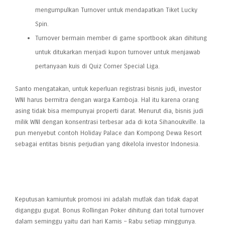
mengumpulkan Turnover untuk mendapatkan Tiket Lucky
Spin.
Turnover bermain member di game sportbook akan dihitung
untuk ditukarkan menjadi kupon turnover untuk menjawab
pertanyaan kuis di Quiz Corner Special Liga.
Santo mengatakan, untuk keperluan registrasi bisnis judi, investor
WNI harus bermitra dengan warga Kamboja. Hal itu karena orang
asing tidak bisa mempunyai properti darat. Menurut dia, bisnis judi
milik WNI dengan konsentrasi terbesar ada di kota Sihanoukville. Ia
pun menyebut contoh Holiday Palace dan Kompong Dewa Resort
sebagai entitas bisnis perjudian yang dikelola investor Indonesia.
DewaCasino Situs Resmi Taruhan
Online Tergacor Hari Ini
Keputusan kamiuntuk promosi ini adalah mutlak dan tidak dapat
diganggu gugat. Bonus Rollingan Poker dihitung dari total turnover
dalam seminggu yaitu dari hari Kamis – Rabu setiap minggunya.