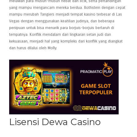
melawan para musuh-musuh hebat dan licik, serta pertandingan
yang mampu mengancam mereka berdua. Rothstein dengan cepat
mampu merubah Tangiers menjadi tempat kasino terbesar di Las
Vegas dengan menggunakan keahlian judinya, dan beberapa
penipuan untuk bisa menarik para borjuis-borjuis bertaruh di
tempatnya. Konflik mendalam dari lingkaran setan judi dan
kekuasaan, menjadi hal yang kompleks dari konflik yang diangkat
dan harus dilalui oleh Molly.
Lisensi Dewa Casino