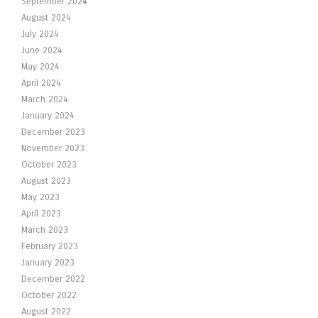
September 2024
August 2024
July 2024
June 2024
May 2024
April 2024
March 2024
January 2024
December 2023
November 2023
October 2023
August 2023
May 2023
April 2023
March 2023
February 2023
January 2023
December 2022
October 2022
August 2022