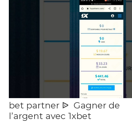
bet partner ᐉ Gagner de
l’argent avec 1xbet