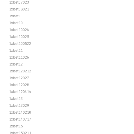
1xbet07023
1xbet08021
1xbet1
1xbet10
1xbet10024
1xbet10025
1xbet100522
1xbet11
1xbet11026
1xbet12
1xbet120212
1xbet12027
1xbet12028
1xbet120414
1xbet13
1xbet13029
1xbet140210
1xbet140717
1xbet15
1xbet150211