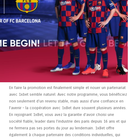
En faire la promotion est finalement simple et nouer un partenariat
avec 1xbet semble naturel. Avec notre programme, vous bénéficiez
non seulement d’un revenu stable, mais aussi d’une confiance en
l’avenir – la coopération avec 1xBet dure souvent plusieurs années.
En rejoignant 1xBet, vous avez la garantie d’avoir choisi une
société fiable, leader dans l’industrie des paris depuis 16 ans et qui
ne fermera pas ses portes du jour au lendemain. 1xBet offre
également à chaque partenaire des conditions individuelles, qui