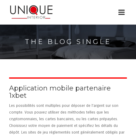
THE BLOG SINGLE
Application mobile partenaire
1xbet
Les possibilités sont multiples pour déposer de l’argent sur son
compte. Vous pouvez utiliser des méthodes telles que les
cryptomonnaies, les cartes bancaires, ou les cartes prépayées.
Choisissez votre moyen de paiement et spécifiez les détails du
dépôt. Les sites de jeu réglementés sont généralement obligés par