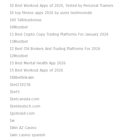
10 Best Workout Apps of 2026, Tested by Personal Trainers
10 top fitness apps 2026 by users testimonials
100 Talletusbonus
10Mostbet
11 Best Crypto Copy Trading Platforms For January 2026
11Mostbet
12 Best Cfd Brokers And Trading Platforms For 2026
12Mostbet
15 Best Mental Health App 2026
15 Best Workout Apps of 2026
188betlink.win
1bet210218
1bet5
1betcanada.com
1betdeutsch.com
1gobrasil.com
1w
1Win AZ Casino
1win casino spanish