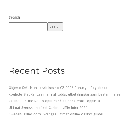
Search
Search
Recent Posts
Objevte Svět Monsterwinkasino CZ 2026 Bonusy a Registrace
Roulette Stadgar Läs mer ifall odds, utbetalningar sam bestämmelse
Casino Inte me Konto april 2026 » Uppdaterad Topplista!
Ultimat Svenska språket Casinon villig Inter 2026
SwedenCasino com: Sveriges ultimat online casino guide!