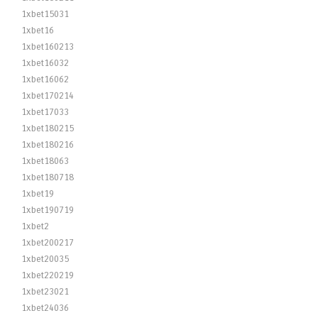
1xbet15031
1xbet16
1xbet160213
1xbet16032
1xbet16062
1xbet170214
1xbet17033
1xbet180215
1xbet180216
1xbet18063
1xbet180718
1xbet19
1xbet190719
1xbet2
1xbet200217
1xbet20035
1xbet220219
1xbet23021
1xbet24036