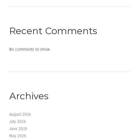
Recent Comments
No comments to show.
Archives
August 2026
July 2026
June 2026
May 2026