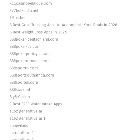
711casinobelgique.com
777bet-india.net
7Mostbet
8 Best Goal-Tracking Apps to Accomplish Your Goals in 2026
8 Best Weight Loss Apps in 2025
888poker-deutschland.com
888poker-us.com
888pokerportugal.com
888pokerromania.com
888sportro.com
888sportsouthafrica.com
888sportuk.com
888starz bd
8ty8 Casino
9 Best FREE Water Intake Apps
a16z generative ai
a16z generative ai 1
aapje4kids
aaronallston1
aaronallston2