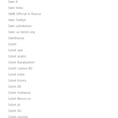
1win fr
1win India
1WIN Official In Russia
1win Turkiye
1win uzbekistan
1win-uz-kirish.org
1winRussia
1xbet
1xbet apk
1xbet arabic
1xbet Bangladesh
1xbet casino BD
1xbet india
1xbet Korea
1xbet KR
1xbet malaysia
1xbet Morocco
1xbet pt
1xbet RU
1xbet russian