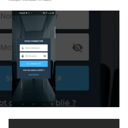
Paiements automatiques