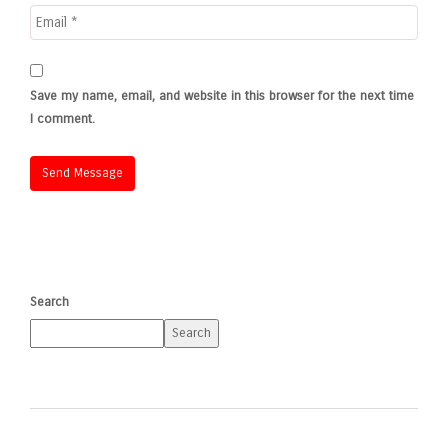
Save my name, email, and website in this browser for the next time
I comment.
Search
Search