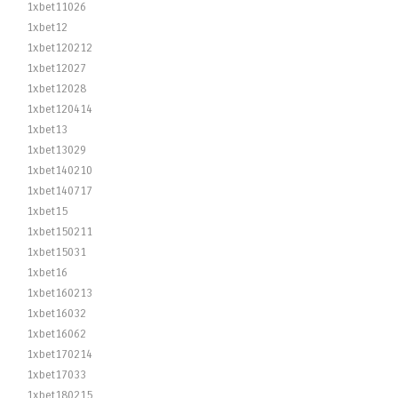
1xbet11026
1xbet12
1xbet120212
1xbet12027
1xbet12028
1xbet120414
1xbet13
1xbet13029
1xbet140210
1xbet140717
1xbet15
1xbet150211
1xbet15031
1xbet16
1xbet160213
1xbet16032
1xbet16062
1xbet170214
1xbet17033
1xbet180215