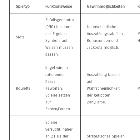
Spieltyp
Funktionsweise
Gewinnmöglichkeiten
R
Zufallsgenerator
(RNG) bestimmt
Unterschiedliche
das Ergebnis.
Auszahlungstabellen,
M
Slots
Symbole auf
Bonusrunden und
H
Walzen müssen
Jackpots möglich.
passen.
Kugel wird in
rotierenden
Auszahlung basiert
Kessel
auf
Roulette
geworfen.
Wahrscheinlichkeit
M
Spieler setzen
der getippten
auf
Zahl/Farbe.
Zahlen/Farben.
Spieler
versucht, näher
an 21 als der
Strategisches Spielen