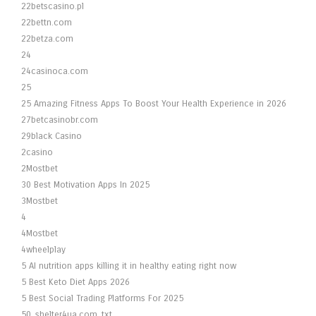
22betscasino.pl
22bettn.com
22betza.com
24
24casinoca.com
25
25 Amazing Fitness Apps To Boost Your Health Experience in 2026
27betcasinobr.com
29black Casino
2casino
2Mostbet
30 Best Motivation Apps In 2025
3Mostbet
4
4Mostbet
4wheelplay
5 AI nutrition apps killing it in healthy eating right now
5 Best Keto Diet Apps 2026
5 Best Social Trading Platforms For 2025
50_shelter4ua.com_txt