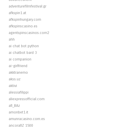
adventurefilmfestival.gr
afkspin1.at
afkspinhungary.com
afkspinscasino.es
agentspinscasinos.com2
ahh
ai chat bot python
ai chatbot bard 3
ai companion
ai-girlfriend
akktranemo
akss.uz
aktivi
alessiafilippi
aliexpressofficial.com
all_BAz
amonbet1.it
amunracasino.com.es
ancorallZ 1500