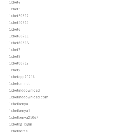
1xbet4
1xbet5
1xbet50617
1xbet50712
1xbet6
1xbet60411
1xbet60618
1xbet7
1xbet8
1xbet80412
1xbet9
1xbetapp70714
1xbetcm.net
1xbetinddownload
1xbetinddownload.com
1xbetkenya
1xbetkenya1
1xbetkenya25067
1xbetkg-login
1xbetkorea