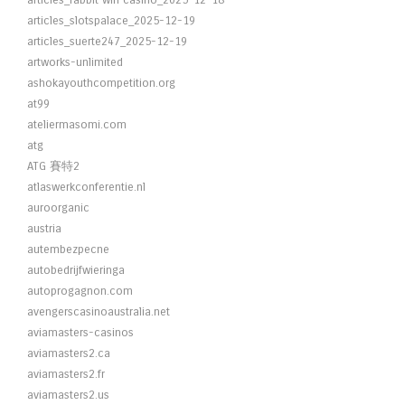
articles_rabbit win casino_2025-12-18
articles_slotspalace_2025-12-19
articles_suerte247_2025-12-19
artworks-unlimited
ashokayouthcompetition.org
at99
ateliermasomi.com
atg
ATG 賽特2
atlaswerkconferentie.nl
auroorganic
austria
autembezpecne
autobedrijfwieringa
autoprogagnon.com
avengerscasinoaustralia.net
aviamasters-casinos
aviamasters2.ca
aviamasters2.fr
aviamasters2.us