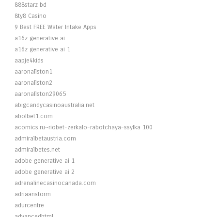
888starz bd
8ty8 Casino
9 Best FREE Water Intake Apps
a16z generative ai
a16z generative ai 1
aapje4kids
aaronallston1
aaronallston2
aaronallston29065
abigcandycasinoaustralia.net
abolbet1.com
acomics.ru~riobet-zerkalo-rabotchaya-ssylka 100
admiralbetaustria.com
admiralbetes.net
adobe generative ai 1
adobe generative ai 2
adrenalinecasinocanada.com
adriaanstorm
adurcentre
advancedhtml