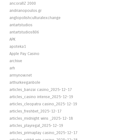
ancorallZ 2000
andrianopoulos.gr
anglopolishculturalexchange
antartstudios
antartstudios806
APK
apoteka1
Apple Pay Casino
archive
arh
armynow.net
arthurkeeganbole
articles_banzai casino_2025-12-17
articles_casino intense_2025-12-19
articles_cleopatra casino_2025-12-19
articles_freshbet_2025-12-17
articles_midnight wins _2025-12-18
articles_playregal_2025-12-19
articles_primaplay casino_2025-12-17