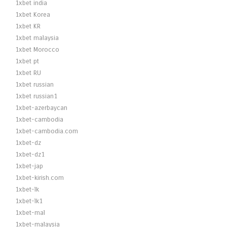
1xbet india
1xbet Korea
1xbet KR
1xbet malaysia
1xbet Morocco
1xbet pt
1xbet RU
1xbet russian
1xbet russian1
1xbet-azerbaycan
1xbet-cambodia
1xbet-cambodia.com
1xbet-dz
1xbet-dz1
1xbet-jap
1xbet-kirish.com
1xbet-lk
1xbet-lk1
1xbet-mal
1xbet-malaysia