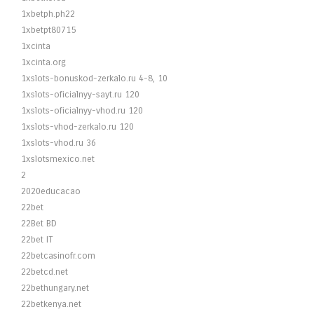
1xbetph.ph22
1xbetpt80715
1xcinta
1xcinta.org
1xslots-bonuskod-zerkalo.ru 4-8, 10
1xslots-oficialnyy-sayt.ru 120
1xslots-oficialnyy-vhod.ru 120
1xslots-vhod-zerkalo.ru 120
1xslots-vhod.ru 36
1xslotsmexico.net
2
2020educacao
22bet
22Bet BD
22bet IT
22betcasinofr.com
22betcd.net
22bethungary.net
22betkenya.net