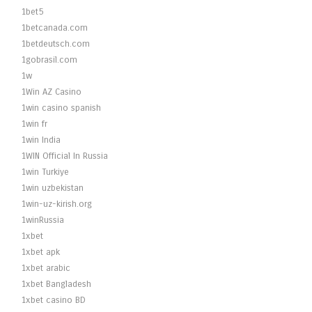
1bet5
1betcanada.com
1betdeutsch.com
1gobrasil.com
1w
1Win AZ Casino
1win casino spanish
1win fr
1win India
1WIN Official In Russia
1win Turkiye
1win uzbekistan
1win-uz-kirish.org
1winRussia
1xbet
1xbet apk
1xbet arabic
1xbet Bangladesh
1xbet casino BD