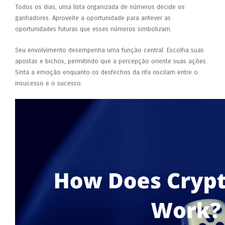
Todos os dias, uma lista organizada de números decide os
ganhadores. Aproveite a oportunidade para antever as
oportunidades futuras que esses números simbolizam.
Seu envolvimento desempenha uma função central. Escolha suas
apostas e bichos, permitindo que a percepção oriente suas ações.
Sinta a emoção enquanto os desfechos da rifa oscilam entre o
insucesso e o sucesso.