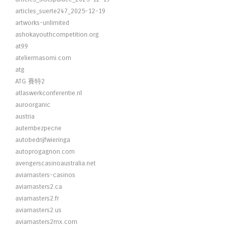
articles_suerte247_2025-12-19
artworks-unlimited
ashokayouthcompetition.org
at99
ateliermasomi.com
atg
ATG 賽特2
atlaswerkconferentie.nl
auroorganic
austria
autembezpecne
autobedrijfwieringa
autoprogagnon.com
avengerscasinoaustralia.net
aviamasters-casinos
aviamasters2.ca
aviamasters2.fr
aviamasters2.us
aviamasters2mx.com