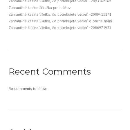
Zahraničné kasína Všetko, čo potrebujete vedieť -2093142562
Zahraničné kasína Príručka pre hráčov
Zahraničné kasína Všetko, čo potrebujete vedieť -2089415171
Zahraničné kasína Všetko, čo potrebujete vedieť o online hraní
Zahraničné kasína Všetko, čo potrebujete vedieť -2086971953
Recent Comments
No comments to show.