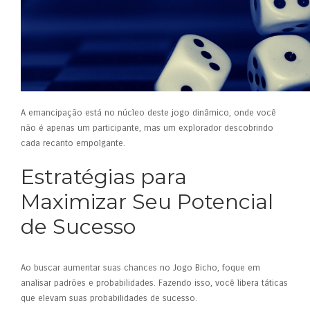
A emancipação está no núcleo deste jogo dinâmico, onde você
não é apenas um participante, mas um explorador descobrindo
cada recanto empolgante.
Estratégias para
Maximizar Seu Potencial
de Sucesso
Ao buscar aumentar suas chances no Jogo Bicho, foque em
analisar padrões e probabilidades. Fazendo isso, você libera táticas
que elevam suas probabilidades de sucesso.