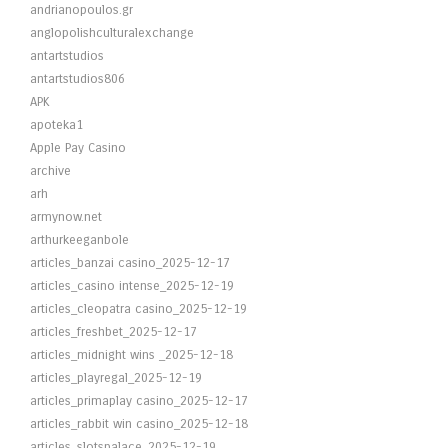
andrianopoulos.gr
anglopolishculturalexchange
antartstudios
antartstudios806
APK
apoteka1
Apple Pay Casino
archive
arh
armynow.net
arthurkeeganbole
articles_banzai casino_2025-12-17
articles_casino intense_2025-12-19
articles_cleopatra casino_2025-12-19
articles_freshbet_2025-12-17
articles_midnight wins _2025-12-18
articles_playregal_2025-12-19
articles_primaplay casino_2025-12-17
articles_rabbit win casino_2025-12-18
articles_slotspalace_2025-12-19