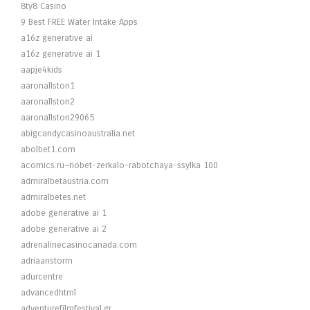
8ty8 Casino
9 Best FREE Water Intake Apps
a16z generative ai
a16z generative ai 1
aapje4kids
aaronallston1
aaronallston2
aaronallston29065
abigcandycasinoaustralia.net
abolbet1.com
acomics.ru~riobet-zerkalo-rabotchaya-ssylka 100
admiralbetaustria.com
admiralbetes.net
adobe generative ai 1
adobe generative ai 2
adrenalinecasinocanada.com
adriaanstorm
adurcentre
advancedhtml
adventurefilmfestival.gr