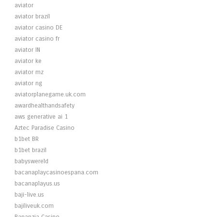
aviator
aviator brazil
aviator casino DE
aviator casino fr
aviator IN
aviator ke
aviator mz
aviator ng
aviatorplanegame.uk.com
awardhealthandsafety
aws generative ai 1
Aztec Paradise Casino
b1bet BR
b1bet brazil
babyswereld
bacanaplaycasinoespana.com
bacanaplayus.us
baji-live.us
bajiliveuk.com
Bananzia Casino