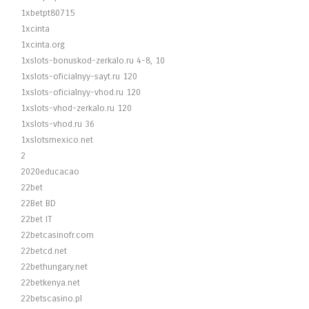
1xbetpt80715
1xcinta
1xcinta.org
1xslots-bonuskod-zerkalo.ru 4-8, 10
1xslots-oficialnyy-sayt.ru 120
1xslots-oficialnyy-vhod.ru 120
1xslots-vhod-zerkalo.ru 120
1xslots-vhod.ru 36
1xslotsmexico.net
2
2020educacao
22bet
22Bet BD
22bet IT
22betcasinofr.com
22betcd.net
22bethungary.net
22betkenya.net
22betscasino.pl