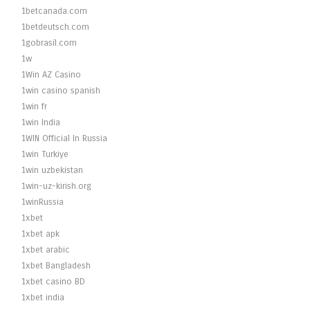
1betcanada.com
1betdeutsch.com
1gobrasil.com
1w
1Win AZ Casino
1win casino spanish
1win fr
1win India
1WIN Official In Russia
1win Turkiye
1win uzbekistan
1win-uz-kirish.org
1winRussia
1xbet
1xbet apk
1xbet arabic
1xbet Bangladesh
1xbet casino BD
1xbet india