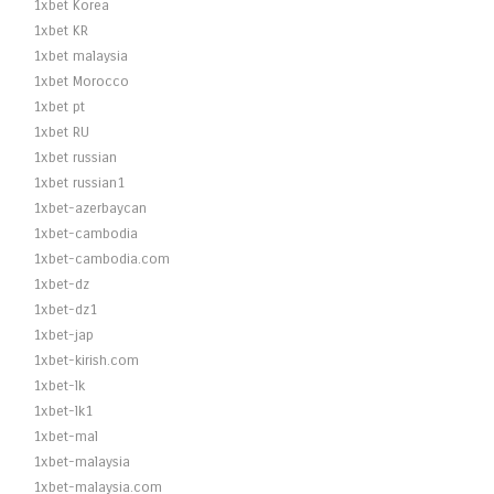
1xbet Korea
1xbet KR
1xbet malaysia
1xbet Morocco
1xbet pt
1xbet RU
1xbet russian
1xbet russian1
1xbet-azerbaycan
1xbet-cambodia
1xbet-cambodia.com
1xbet-dz
1xbet-dz1
1xbet-jap
1xbet-kirish.com
1xbet-lk
1xbet-lk1
1xbet-mal
1xbet-malaysia
1xbet-malaysia.com