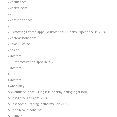
22bettn.com
22betza.com
24
24casinoca.com
25
25 Amazing Fitness Apps To Boost Your Health Experience in 2026
27betcasinobr.com
29black Casino
2casino
2Mostbet
30 Best Motivation Apps In 2025
3Mostbet
4
4Mostbet
4wheelplay
5 AI nutrition apps killing it in healthy eating right now
5 Best Keto Diet Apps 2026
5 Best Social Trading Platforms For 2025
50_shelter4ua.com_txt
5000BA_Z