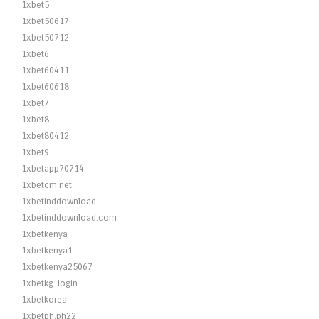
1xbet5
1xbet50617
1xbet50712
1xbet6
1xbet60411
1xbet60618
1xbet7
1xbet8
1xbet80412
1xbet9
1xbetapp70714
1xbetcm.net
1xbetinddownload
1xbetinddownload.com
1xbetkenya
1xbetkenya1
1xbetkenya25067
1xbetkg-login
1xbetkorea
1xbetph.ph22