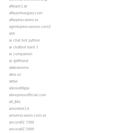
afkspin1.at
afkspinhungary.com
afkspinscasino.es
agentspinscasinos.com2
ahh
ai chat bot python
ai chatbot bard 3
ai companion
ai-girlfriend
akktranemo
akss.uz
aktivi
alessiafilippi
aliexpressofficial.com
all_BAz
amonbet1.it
amunracasino.com.es
ancorallZ 1500
ancorallZ 2000