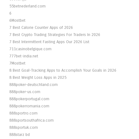
55betnederland.com
6
6Mostbet
7 Best Calorie Counter Apps of 2026
7 Best Crypto Trading Strategies For Traders In 2026
7 Best Intermittent Fasting Apps Our 2026 List
711casinobelgique.com
777bet-india.net
7Mostbet
8 Best Goal-Tracking Apps to Accomplish Your Goals in 2026
8 Best Weight Loss Apps in 2025
888poker-deutschland.com
888poker-us.com
888pokerportugal.com
888pokerromania.com
888sportro.com
888sportsouthafrica.com
888sportuk.com
888starz bd