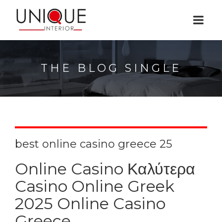
THE BLOG SINGLE
best online casino greece 25
Online Casino Καλύτερα
Casino Online Greek
2025 Online Casino
Greece