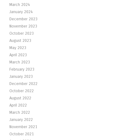
March 2024
January 2024
December 2023
November 2023
October 2023
August 2023
May 2023
April 2023
March 2023
February 2023
January 2023
December 2022
October 2022
August 2022
April 2022
March 2022
January 2022
November 2021
October 2021