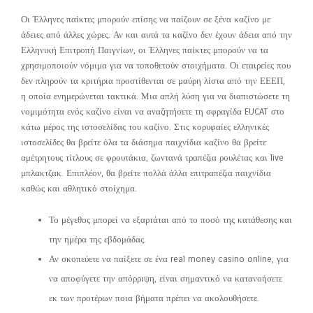
Οι Έλληνες παίκτες μπορούν επίσης να παίζουν σε ξένα καζίνο με
άδειες από άλλες χώρες. Αν και αυτά τα καζίνο δεν έχουν άδεια από την
Ελληνική Επιτροπή Παιγνίων, οι Έλληνες παίκτες μπορούν να τα
χρησιμοποιούν νόμιμα για να τοποθετούν στοιχήματα. Οι εταιρείες που
δεν πληρούν τα κριτήρια προστίθενται σε μαύρη λίστα από την ΕΕΕΠ,
η οποία ενημερώνεται τακτικά. Μια απλή λύση για να διαπιστώσετε τη
νομιμότητα ενός καζίνο είναι να αναζητήσετε τη σφραγίδα EUCAT στο
κάτω μέρος της ιστοσελίδας του καζίνο. Στις κορυφαίες ελληνικές
ιστοσελίδες θα βρείτε όλα τα διάσημα παιχνίδια καζίνο θα βρείτε
αμέτρητους τίτλους σε φρουτάκια, ζωντανά τραπέζια ρουλέτας και live
μπλακτζακ. Επιπλέον, θα βρείτε πολλά άλλα επιτραπέζια παιχνίδια
καθώς και αθλητικό στοίχημα.
Το μέγεθος μπορεί να εξαρτάται από το ποσό της κατάθεσης και
την ημέρα της εβδομάδας.
Αν σκοπεύετε να παίξετε σε ένα real money casino online, για
να αποφύγετε την απόρριψη, είναι σημαντικό να κατανοήσετε
εκ των προτέρων ποια βήματα πρέπει να ακολουθήσετε.