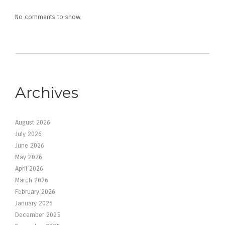
No comments to show.
Archives
August 2026
July 2026
June 2026
May 2026
April 2026
March 2026
February 2026
January 2026
December 2025