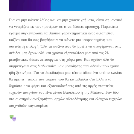
Για να μην κάνετε λάθος και να μην χάσετε χρήματα, είναι σημαντικό
να γνωρίζετε εκ των προτέρων σε τι να δώσετε προσοχή. Παρακάτω
έχουμε συγκεντρώσει τα βασικά χαρακτηριστικά ενός αξιόπιστου
καζίνο που θα σας βοηθήσουν να κάνετε μια ισορροπημένη και
συνειδητή επιλογή. Όλα τα καζίνο που θα βρείτε να αναφέρονται στις
σελίδες μας έχουν εδώ και χρόνια εξασφαλίσει μία από τις 24
μεταβατικές άδειες λειτουργίας στη χώρα μας. Και σχεδόν όλα θα
συμμετέχουν στις διαδικασίες μονιμοποίησης των αδειών που έχουν
ήδη ξεκινήσει. Για να διεκδικήσει μια τέτοια άδεια ένα online casino
θα πρέπει – πέραν των φόρων που θα καταβάλλει στο Ελληνικό
δημόσιο – να φέρει και εξουσιοδοτήσεις από τις αρχές εποπτείας
τυχερών παιγνίων του Ηνωμένου Βασιλείου ή της Μάλτας. Των δύο
πιο αυστηρών ανεξαρτήτων αρχών αδειοδότησης και ελέγχου τυχερών
παιχνιδιών παγκοσμίως.
Τι περιλαμβάνει η διαδικασία
ταυτοποίησης; Τι θα συμβεί αν δεν την
ολοκληρώσω;