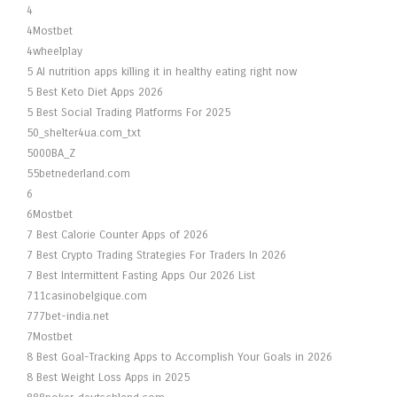
4
4Mostbet
4wheelplay
5 AI nutrition apps killing it in healthy eating right now
5 Best Keto Diet Apps 2026
5 Best Social Trading Platforms For 2025
50_shelter4ua.com_txt
5000BA_Z
55betnederland.com
6
6Mostbet
7 Best Calorie Counter Apps of 2026
7 Best Crypto Trading Strategies For Traders In 2026
7 Best Intermittent Fasting Apps Our 2026 List
711casinobelgique.com
777bet-india.net
7Mostbet
8 Best Goal-Tracking Apps to Accomplish Your Goals in 2026
8 Best Weight Loss Apps in 2025