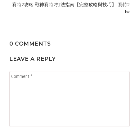
賽特2攻略 戰神賽特2打法指南【完整攻略與技巧】 賽特2
tw
0 COMMENTS
LEAVE A REPLY