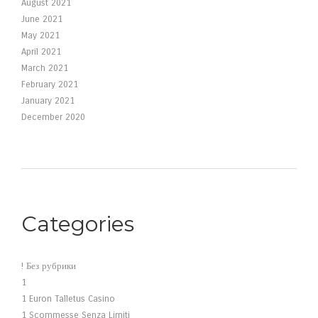
August 2021
June 2021
May 2021
April 2021
March 2021
February 2021
January 2021
December 2020
Categories
! Без рубрики
1
1 Euron Talletus Casino
1 Scommesse Senza Limiti