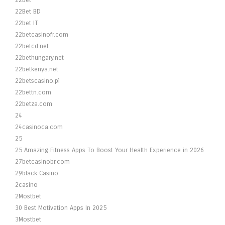
22bet
22Bet BD
22bet IT
22betcasinofr.com
22betcd.net
22bethungary.net
22betkenya.net
22betscasino.pl
22bettn.com
22betza.com
24
24casinoca.com
25
25 Amazing Fitness Apps To Boost Your Health Experience in 2026
27betcasinobr.com
29black Casino
2casino
2Mostbet
30 Best Motivation Apps In 2025
3Mostbet