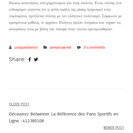
δίκαιες απαιτήσεις στοιχηματισμού για τους παίκτες. Είναι επίσης ένα
ενδιαφέρον γεγονός ότι η απλή πράξη της ρίψης (γύρισμα) ενός
νομίσματος σχετίζεται επίσης με τον ελληνικό πολιτισμό. Σύμφωνα με
ορισμένους μύθους, οι αρχαίοι Έλληνες έριξαν όστρακα και πήραν τις
αποφάσεις τους με βάση την πλευρά στην οποία προσγειώθηκαν.
uniqueinterior
armynow.net
0 comments
Share:
OLDER POST
Post
Découvrez Betwinner La Référence des Paris Sportifs en
navigation
Ligne -412380108
NEWER POST