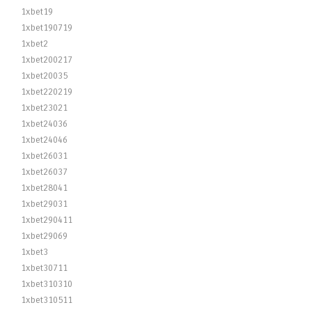
1xbet19
1xbet190719
1xbet2
1xbet200217
1xbet20035
1xbet220219
1xbet23021
1xbet24036
1xbet24046
1xbet26031
1xbet26037
1xbet28041
1xbet29031
1xbet290411
1xbet29069
1xbet3
1xbet30711
1xbet310310
1xbet310511