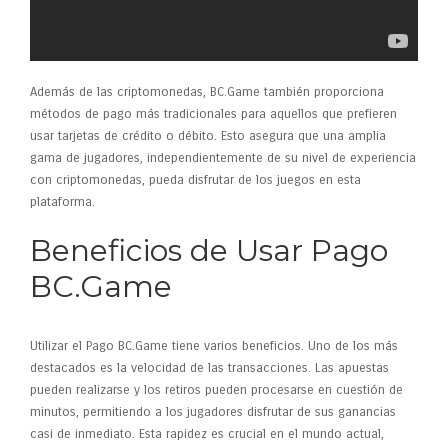
Además de las criptomonedas, BC.Game también proporciona
métodos de pago más tradicionales para aquellos que prefieren
usar tarjetas de crédito o débito. Esto asegura que una amplia
gama de jugadores, independientemente de su nivel de experiencia
con criptomonedas, pueda disfrutar de los juegos en esta
plataforma.
Beneficios de Usar Pago
BC.Game
Utilizar el Pago BC.Game tiene varios beneficios. Uno de los más
destacados es la velocidad de las transacciones. Las apuestas
pueden realizarse y los retiros pueden procesarse en cuestión de
minutos, permitiendo a los jugadores disfrutar de sus ganancias
casi de inmediato. Esta rapidez es crucial en el mundo actual,