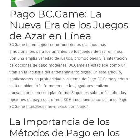
Pago BC.Game: La
Nueva Era de los Juegos
de Azar en Línea
BC.Game ha emergido como uno de los destinos más
emocionantes para los amantes de los juegos de azar en línea.
Con una amplia variedad de juegos, promociones y la integración
de opciones de pago modernas, BC.Game se establece como un
titán en la industria del entretenimiento digital. En este artículo,
analizaremos en profundidad el sistema de Pago BC.Game y cómo
está cambiando la forma en que los jugadores realizan
transacciones en esta plataforma. Si quieres saber más sobre las
opciones de pago que ofrece BC.Game, puedes consultar su Pago
BC.Game
https://bcgame-mexico.com/pago/
.
La Importancia de los
Métodos de Pago en los