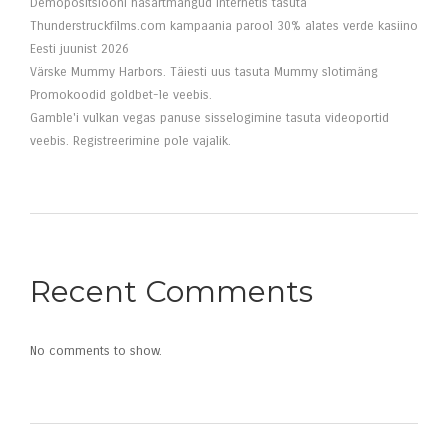
Demopositsiooni hasartmängud internetis tasuta
Thunderstruckfilms.com kampaania parool 30% alates verde kasiino
Eesti juunist 2026
Värske Mummy Harbors. Täiesti uus tasuta Mummy slotimäng
Promokoodid goldbet-le veebis.
Gamble'i vulkan vegas panuse sisselogimine tasuta videoportid
veebis. Registreerimine pole vajalik.
Recent Comments
No comments to show.