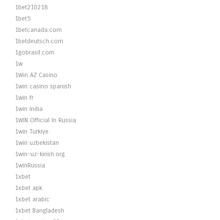
1bet210218
1bet5
1betcanada.com
1betdeutsch.com
1gobrasil.com
1w
1Win AZ Casino
1win casino spanish
1win fr
1win India
1WIN Official In Russia
1win Turkiye
1win uzbekistan
1win-uz-kirish.org
1winRussia
1xbet
1xbet apk
1xbet arabic
1xbet Bangladesh