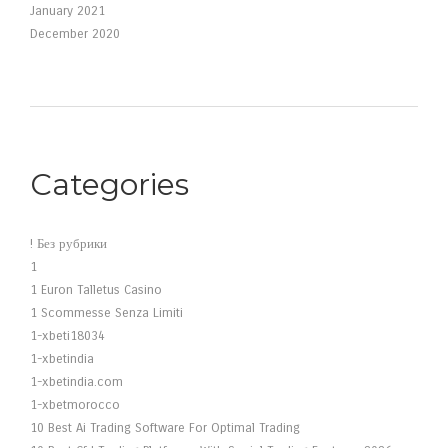
January 2021
December 2020
Categories
! Без рубрики
1
1 Euron Talletus Casino
1 Scommesse Senza Limiti
1-xbeti18034
1-xbetindia
1-xbetindia.com
1-xbetmorocco
10 Best Ai Trading Software For Optimal Trading