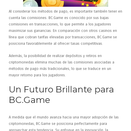
Al considerar los métodos de pago, es importante también tener en
cuenta las comisiones. BC.Game es conocido por sus bajas
comisiones en transacciones, lo que permite a los jugadores
maximizar sus ganancias. En comparación con otros casinos en
línea que cobran tarifas elevadas por transacciones, BC.Game se
posiciona favorablemente al ofrecer tasas competitivas.
Además, la posibilidad de realizar depósitos y retiros en
criptomonedas elimina muchas de las comisiones asociadas a
métodos de pago más tradicionales, lo que se traduce en un
mayor retorno para los jugadores.
Un Futuro Brillante para
BC.Game
A medida que el mundo avanza hacia una mayor adopción de las
criptomonedas, BC.Game se posiciona perfectamente para
aprovechar esta tendencia. Su enfoque en la innovación, la