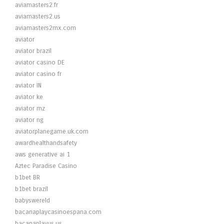
aviamasters2.fr
aviamasters2.us
aviamasters2mx.com
aviator
aviator brazil
aviator casino DE
aviator casino fr
aviator IN
aviator ke
aviator mz
aviator ng
aviatorplanegame.uk.com
awardhealthandsafety
aws generative ai 1
Aztec Paradise Casino
b1bet BR
b1bet brazil
babyswereld
bacanaplaycasinoespana.com
bacanaplayus.us