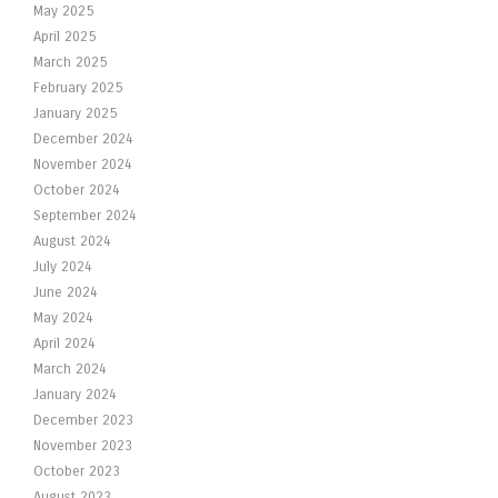
May 2025
April 2025
March 2025
February 2025
January 2025
December 2024
November 2024
October 2024
September 2024
August 2024
July 2024
June 2024
May 2024
April 2024
March 2024
January 2024
December 2023
November 2023
October 2023
August 2023