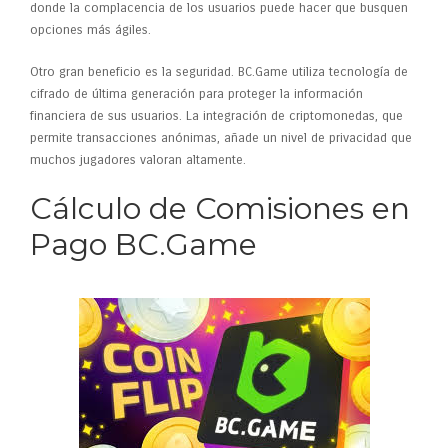
donde la complacencia de los usuarios puede hacer que busquen
opciones más ágiles.
Otro gran beneficio es la seguridad. BC.Game utiliza tecnología de
cifrado de última generación para proteger la información
financiera de sus usuarios. La integración de criptomonedas, que
permite transacciones anónimas, añade un nivel de privacidad que
muchos jugadores valoran altamente.
Cálculo de Comisiones en
Pago BC.Game