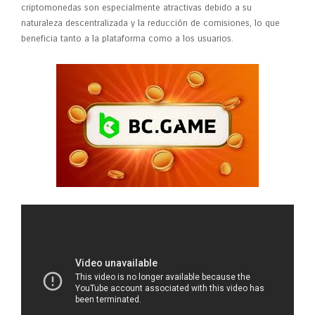
criptomonedas son especialmente atractivas debido a su
naturaleza descentralizada y la reducción de comisiones, lo que
beneficia tanto a la plataforma como a los usuarios.