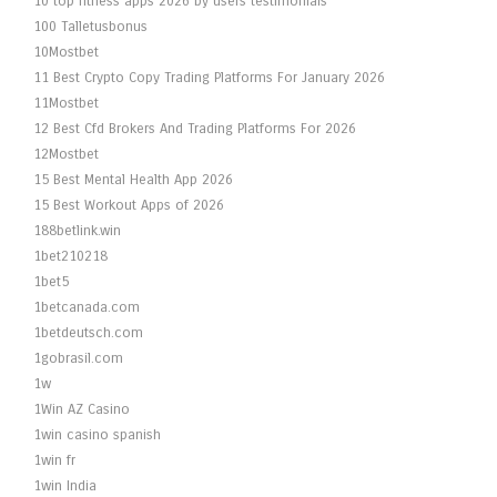
10 top fitness apps 2026 by users testimonials
100 Talletusbonus
10Mostbet
11 Best Crypto Copy Trading Platforms For January 2026
11Mostbet
12 Best Cfd Brokers And Trading Platforms For 2026
12Mostbet
15 Best Mental Health App 2026
15 Best Workout Apps of 2026
188betlink.win
1bet210218
1bet5
1betcanada.com
1betdeutsch.com
1gobrasil.com
1w
1Win AZ Casino
1win casino spanish
1win fr
1win India