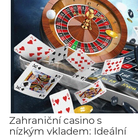
Zahraniční casino s
nízkým vkladem: Ideální