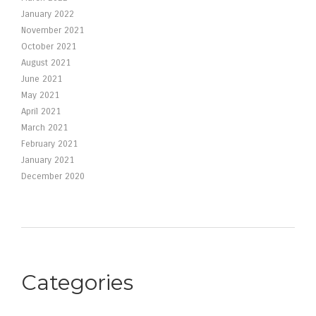
January 2022
November 2021
October 2021
August 2021
June 2021
May 2021
April 2021
March 2021
February 2021
January 2021
December 2020
Categories