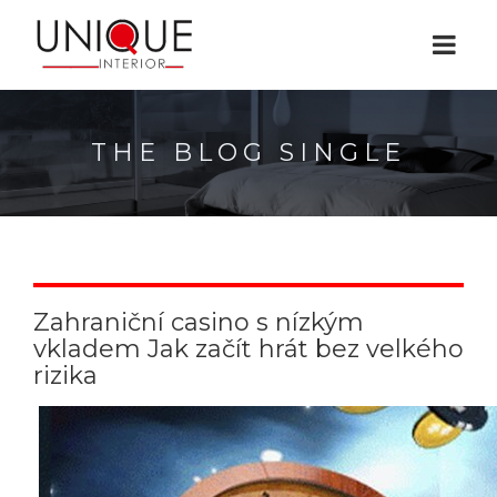
THE BLOG SINGLE
Zahraniční casino s nízkým
vkladem Jak začít hrát bez velkého
rizika