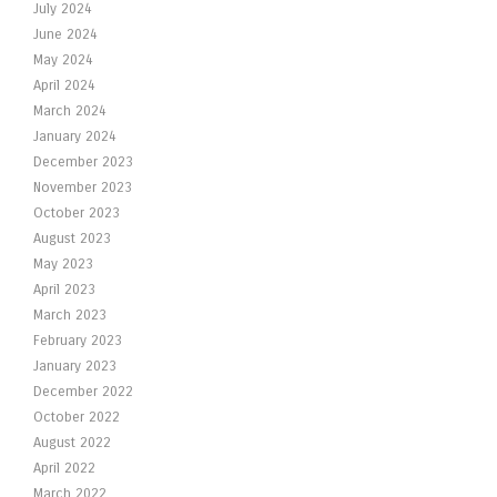
July 2024
June 2024
May 2024
April 2024
March 2024
January 2024
December 2023
November 2023
October 2023
August 2023
May 2023
April 2023
March 2023
February 2023
January 2023
December 2022
October 2022
August 2022
April 2022
March 2022