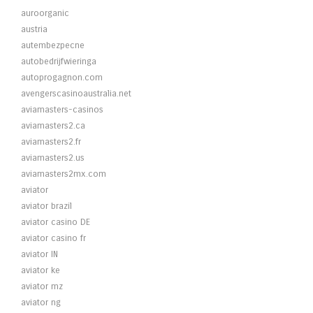
auroorganic
austria
autembezpecne
autobedrijfwieringa
autoprogagnon.com
avengerscasinoaustralia.net
aviamasters-casinos
aviamasters2.ca
aviamasters2.fr
aviamasters2.us
aviamasters2mx.com
aviator
aviator brazil
aviator casino DE
aviator casino fr
aviator IN
aviator ke
aviator mz
aviator ng