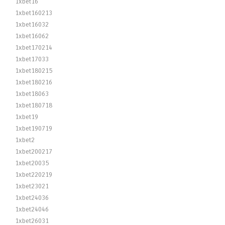
1xbet16
1xbet160213
1xbet16032
1xbet16062
1xbet170214
1xbet17033
1xbet180215
1xbet180216
1xbet18063
1xbet180718
1xbet19
1xbet190719
1xbet2
1xbet200217
1xbet20035
1xbet220219
1xbet23021
1xbet24036
1xbet24046
1xbet26031