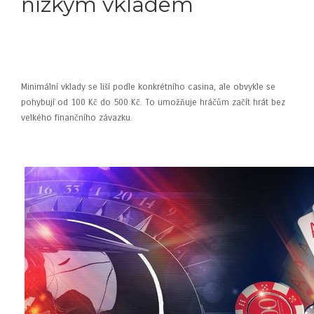
nízkým vkladem
Jaké jsou minimální vklady v
zahraničních casinech?
Minimální vklady se liší podle konkrétního casina, ale obvykle se
pohybují od 100 Kč do 500 Kč. To umožňuje hráčům začít hrát bez
velkého finančního závazku.
Jsou zahraniční casina bezpečná?