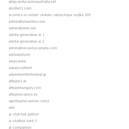
abigcandycasinoaustralia.net
abolbet1.com
acomics.ru~riobet-zerkalo-rabotchaya-ssylka 100
admiralbetaustria.com
admiralbetes.net
adobe generative ai 1
adobe generative ai 2
adrenalinecasinocanada.com
adriaanstorm
adurcentre
advancedhtml
adventurefilmfestival.gr
afkspin1.at
afkspinhungary.com
afkspinscasino.es
agentspinscasinos.com2
ahh
ai chat bot python
ai chatbot bard 3
ai companion