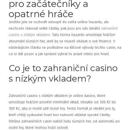
pro začátečníky a
opatrné hráče
Jestliže jste se rozhodli vstoupit do světa online hazardu, ale
nechcete riskovat velké částky, pak jsou pro vás ideální
zahraniční
casino s nízkým vkladem
. Tato forma hazardu umožňuje hráčům
zkoumání různých her, aniž by se museli obávat o své finance. V
následujícím článku se podíváme na klíčové výhody těchto casin, na
co si dát pozor a jak správně vybrat to pravé místo pro hraní.
Co je to zahraniční casino
s nízkým vkladem?
Zahraniční casino s nízkým vkladem je online kasino, které
umožňuje hráčům provést minimální vklad, obvykle od 100 Kč do
500 Kč, aby si mohli užít různé hry. Tento formát je ideální pro ty,
kteří chtějí vyzkoušet hraní bez nutnosti vkládat vysoké částky.
Většina zahraničních casin nabízí řadu různých her, od automatů po
stolní hry, které mohou hráči oslovit.