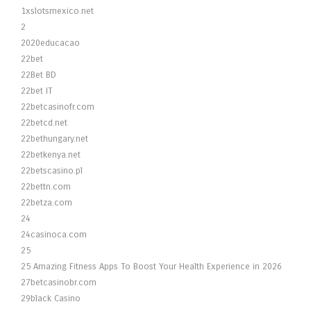
1xslotsmexico.net
2
2020educacao
22bet
22Bet BD
22bet IT
22betcasinofr.com
22betcd.net
22bethungary.net
22betkenya.net
22betscasino.pl
22bettn.com
22betza.com
24
24casinoca.com
25
25 Amazing Fitness Apps To Boost Your Health Experience in 2026
27betcasinobr.com
29black Casino