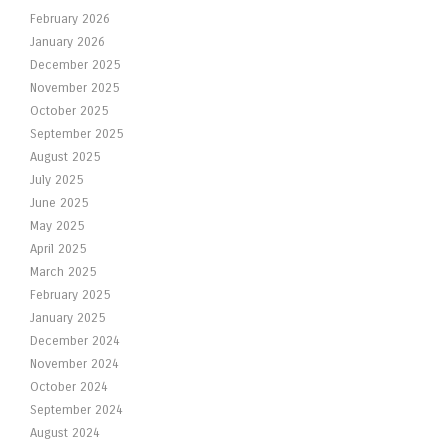
February 2026
January 2026
December 2025
November 2025
October 2025
September 2025
August 2025
July 2025
June 2025
May 2025
April 2025
March 2025
February 2025
January 2025
December 2024
November 2024
October 2024
September 2024
August 2024