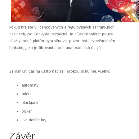
Pokud hrajete v licencovaných a regulovaných zahraničních
casinech, jsou obvykle bezpečná. Je důležité vybírat pouze
důvěryhodné platformy a věnovat pozornost bezpečnostním
funkcím, jako je šifrování a ochrana osobních údajů.
Jaké hry nabízí zahraniční casina?
Zahraniční casina často nabízejí širokou škálu her, včetně:
automaty
ruleta
blackjack
poker
live dealer hry
Závěr