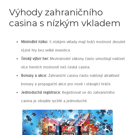
Výhody zahraničního
casina s nízkým vkladem
Minimální riziko:
S nízkými vklady mají hráči možnost zkoušet
různé hry bez velké investice.
Široký výběr her:
Mezinárodní zákony často umožňují nabízet
více herních možností než česká casina.
Bonusy a akce:
Zahraniční casina často nabízejí atraktivní
bonusy a propagační akce pro nové i stávající hráče.
Jednoduchá registrace:
Registrovat se do zahraničního
casina je obvykle rychlé a jednoduché.