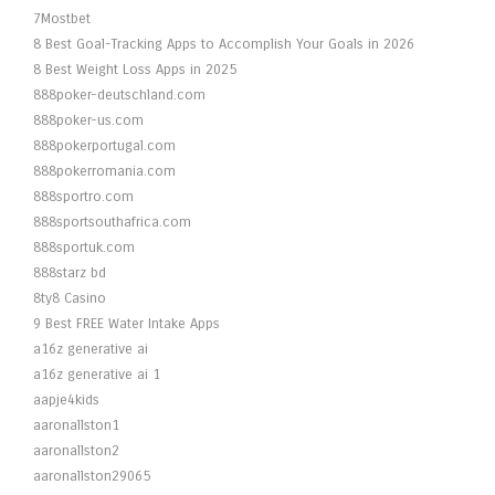
7Mostbet
8 Best Goal-Tracking Apps to Accomplish Your Goals in 2026
8 Best Weight Loss Apps in 2025
888poker-deutschland.com
888poker-us.com
888pokerportugal.com
888pokerromania.com
888sportro.com
888sportsouthafrica.com
888sportuk.com
888starz bd
8ty8 Casino
9 Best FREE Water Intake Apps
a16z generative ai
a16z generative ai 1
aapje4kids
aaronallston1
aaronallston2
aaronallston29065