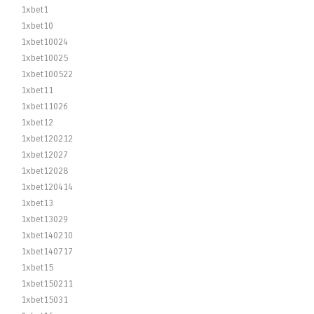
1xbet1
1xbet10
1xbet10024
1xbet10025
1xbet100522
1xbet11
1xbet11026
1xbet12
1xbet120212
1xbet12027
1xbet12028
1xbet120414
1xbet13
1xbet13029
1xbet140210
1xbet140717
1xbet15
1xbet150211
1xbet15031