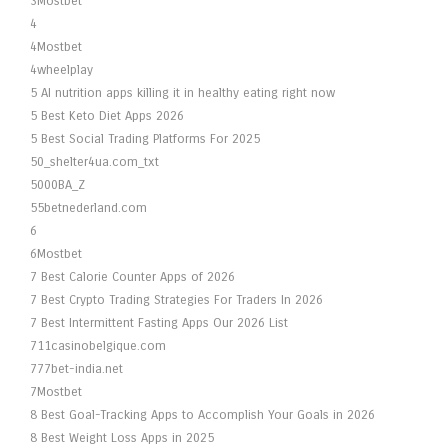
3Mostbet
4
4Mostbet
4wheelplay
5 AI nutrition apps killing it in healthy eating right now
5 Best Keto Diet Apps 2026
5 Best Social Trading Platforms For 2025
50_shelter4ua.com_txt
5000BA_Z
55betnederland.com
6
6Mostbet
7 Best Calorie Counter Apps of 2026
7 Best Crypto Trading Strategies For Traders In 2026
7 Best Intermittent Fasting Apps Our 2026 List
711casinobelgique.com
777bet-india.net
7Mostbet
8 Best Goal-Tracking Apps to Accomplish Your Goals in 2026
8 Best Weight Loss Apps in 2025