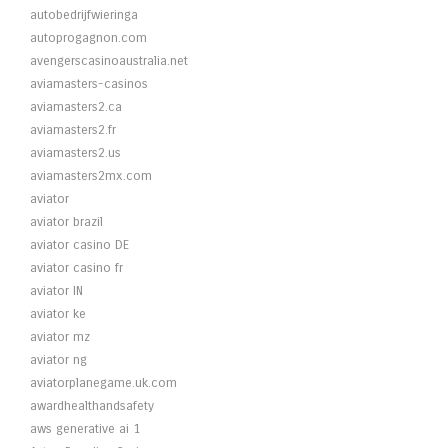
autobedrijfwieringa
autoprogagnon.com
avengerscasinoaustralia.net
aviamasters-casinos
aviamasters2.ca
aviamasters2.fr
aviamasters2.us
aviamasters2mx.com
aviator
aviator brazil
aviator casino DE
aviator casino fr
aviator IN
aviator ke
aviator mz
aviator ng
aviatorplanegame.uk.com
awardhealthandsafety
aws generative ai 1