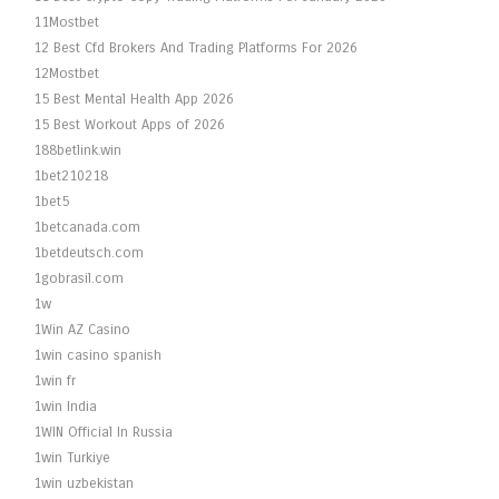
11Mostbet
12 Best Cfd Brokers And Trading Platforms For 2026
12Mostbet
15 Best Mental Health App 2026
15 Best Workout Apps of 2026
188betlink.win
1bet210218
1bet5
1betcanada.com
1betdeutsch.com
1gobrasil.com
1w
1Win AZ Casino
1win casino spanish
1win fr
1win India
1WIN Official In Russia
1win Turkiye
1win uzbekistan