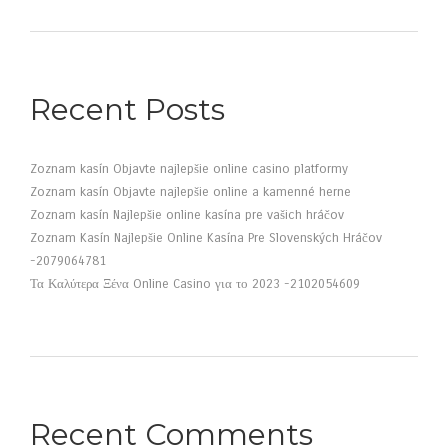
Recent Posts
Zoznam kasín Objavte najlepšie online casino platformy
Zoznam kasín Objavte najlepšie online a kamenné herne
Zoznam kasín Najlepšie online kasína pre vašich hráčov
Zoznam Kasín Najlepšie Online Kasína Pre Slovenských Hráčov
-2079064781
Τα Καλύτερα Ξένα Online Casino για το 2023 -2102054609
Recent Comments