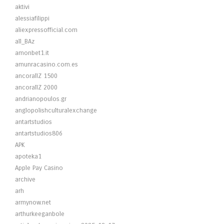
aktivi
alessiafilippi
aliexpressofficial.com
all_BAz
amonbet1.it
amunracasino.com.es
ancorallZ 1500
ancorallZ 2000
andrianopoulos.gr
anglopolishculturalexchange
antartstudios
antartstudios806
APK
apoteka1
Apple Pay Casino
archive
arh
armynow.net
arthurkeeganbole