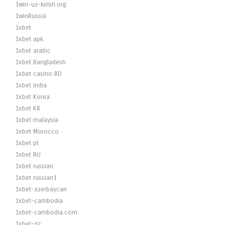
1win-uz-kirish.org
1winRussia
1xbet
1xbet apk
1xbet arabic
1xbet Bangladesh
1xbet casino BD
1xbet india
1xbet Korea
1xbet KR
1xbet malaysia
1xbet Morocco
1xbet pt
1xbet RU
1xbet russian
1xbet russian1
1xbet-azerbaycan
1xbet-cambodia
1xbet-cambodia.com
1xbet-dz