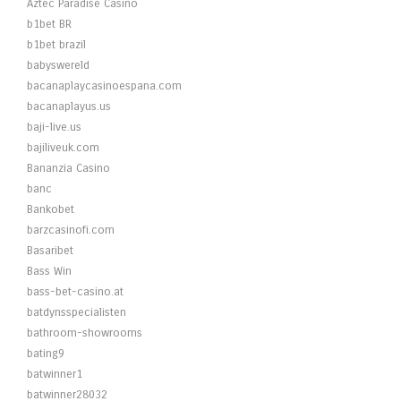
Aztec Paradise Casino
b1bet BR
b1bet brazil
babyswereld
bacanaplaycasinoespana.com
bacanaplayus.us
baji-live.us
bajiliveuk.com
Bananzia Casino
banc
Bankobet
barzcasinofi.com
Basaribet
Bass Win
bass-bet-casino.at
batdynsspecialisten
bathroom-showrooms
bating9
batwinner1
batwinner28032