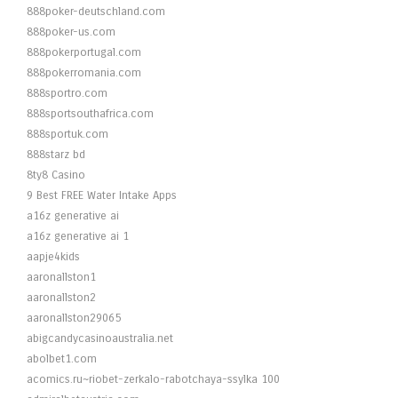
888poker-deutschland.com
888poker-us.com
888pokerportugal.com
888pokerromania.com
888sportro.com
888sportsouthafrica.com
888sportuk.com
888starz bd
8ty8 Casino
9 Best FREE Water Intake Apps
a16z generative ai
a16z generative ai 1
aapje4kids
aaronallston1
aaronallston2
aaronallston29065
abigcandycasinoaustralia.net
abolbet1.com
acomics.ru~riobet-zerkalo-rabotchaya-ssylka 100