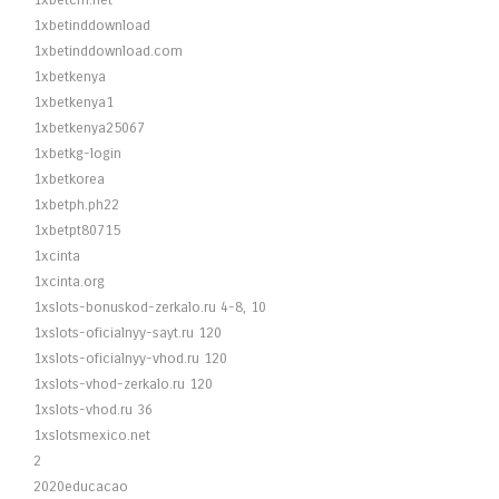
1xbetcm.net
1xbetinddownload
1xbetinddownload.com
1xbetkenya
1xbetkenya1
1xbetkenya25067
1xbetkg-login
1xbetkorea
1xbetph.ph22
1xbetpt80715
1xcinta
1xcinta.org
1xslots-bonuskod-zerkalo.ru 4-8, 10
1xslots-oficialnyy-sayt.ru 120
1xslots-oficialnyy-vhod.ru 120
1xslots-vhod-zerkalo.ru 120
1xslots-vhod.ru 36
1xslotsmexico.net
2
2020educacao