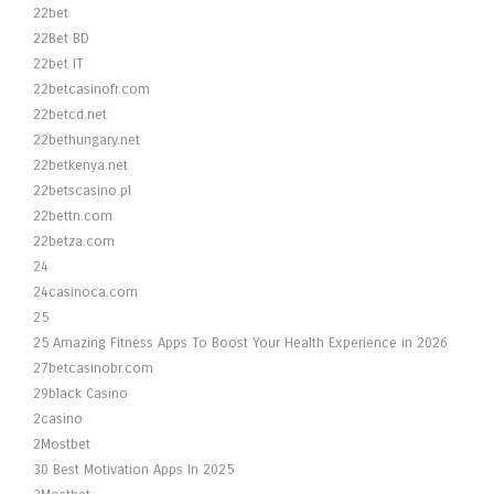
22bet
22Bet BD
22bet IT
22betcasinofr.com
22betcd.net
22bethungary.net
22betkenya.net
22betscasino.pl
22bettn.com
22betza.com
24
24casinoca.com
25
25 Amazing Fitness Apps To Boost Your Health Experience in 2026
27betcasinobr.com
29black Casino
2casino
2Mostbet
30 Best Motivation Apps In 2025