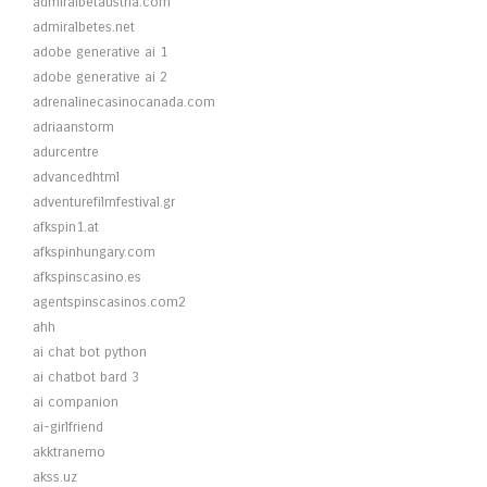
admiralbetaustria.com
admiralbetes.net
adobe generative ai 1
adobe generative ai 2
adrenalinecasinocanada.com
adriaanstorm
adurcentre
advancedhtml
adventurefilmfestival.gr
afkspin1.at
afkspinhungary.com
afkspinscasino.es
agentspinscasinos.com2
ahh
ai chat bot python
ai chatbot bard 3
ai companion
ai-girlfriend
akktranemo
akss.uz