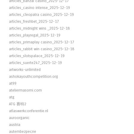
articles_banzai casino_2025-12-17
articles_casino intense_2025-12-19
articles_cleopatra casino_2025-12-19
articles_freshbet_2025-12-17
articles_midnight wins _2025-12-18
articles_playregal_2025-12-19
articles_primaplay casino_2025-12-17
articles_rabbit win casino_2025-12-18
articles_slotspalace_2025-12-19
articles_suerte247_2025-12-19
artworks-unlimited
ashokayouthcompetition.org
at99
ateliermasomi.com
atg
ATG 賽特2
atlaswerkconferentie.nl
auroorganic
austria
autembezpecne