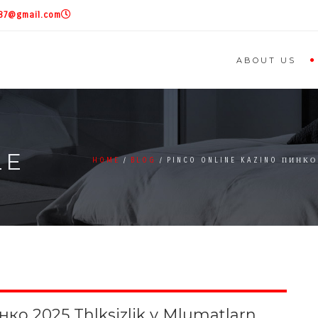
k87@gmail.com
ABOUT US
LE
HOME
BLOG
PINCO ONLINE KAZINO ПИНКО
нко 2025 Thlksizlik v Mlumatlarn