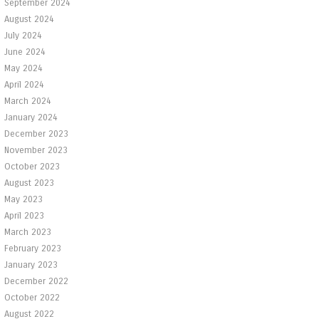
September 2024
August 2024
July 2024
June 2024
May 2024
April 2024
March 2024
January 2024
December 2023
November 2023
October 2023
August 2023
May 2023
April 2023
March 2023
February 2023
January 2023
December 2022
October 2022
August 2022