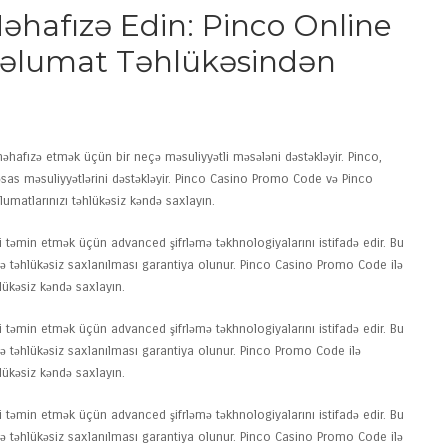
əhafızə Edin: Pinco Online
Məlumat Təhlükəsindən
hafızə etmək üçün bir neçə məsuliyyətli məsələni dəstəkləyir. Pinco,
əsas məsuliyyətlərini dəstəkləyir. Pinco Casino Promo Code və Pinco
umatlarınızı təhlükəsiz kəndə saxlayın.
i təmin etmək üçün advanced şifrləmə təkhnologiyalarını istifadə edir. Bu
 və təhlükəsiz saxlanılması garantiya olunur. Pinco Casino Promo Code ilə
lükəsiz kəndə saxlayın.
i təmin etmək üçün advanced şifrləmə təkhnologiyalarını istifadə edir. Bu
 və təhlükəsiz saxlanılması garantiya olunur. Pinco Promo Code ilə
lükəsiz kəndə saxlayın.
i təmin etmək üçün advanced şifrləmə təkhnologiyalarını istifadə edir. Bu
 və təhlükəsiz saxlanılması garantiya olunur. Pinco Casino Promo Code ilə