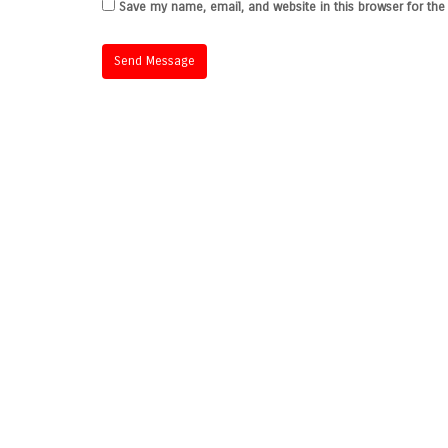
Save my name, email, and website in this browser for th