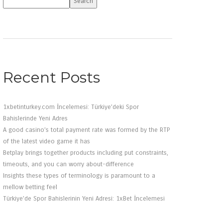
Search
Recent Posts
1xbetinturkey.com İncelemesi: Türkiye’deki Spor
Bahislerinde Yeni Adres
A good casino’s total payment rate was formed by the RTP
of the latest video game it has
Betplay brings together products including put constraints,
timeouts, and you can worry about-difference
Insights these types of terminology is paramount to a
mellow betting feel
Türkiye’de Spor Bahislerinin Yeni Adresi: 1xBet İncelemesi