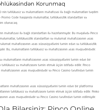
əhlükəsindən Korunmaq
-nin təhlükəsiz və məlumatların məhafızəsi ilə bağlı məlumatları təqdim
 Promo Code haqqında məlumatlar, təhlükəsizlik standartları və
dim olunacaq.
 məhafızəsi ilə bağlı standartları ilə hazırlanmışdır. Bu məqalədə Pinco
lumatlar, təhlükəsizlik standartları və məlumat məhafızasının əsas
əlumat məhafızasının əsas xüsusiyyətlərini təmin edən və təhlükəsizlik
 qalır. Bu, məlumatların təhlükəsiz və məhafızasının əsas məqsədindədir.
 məlumatların məhafızasının əsas xüsusiyyətlərini təmin edən bir
 təhlükəsiz və məhafızasını təmin etmək üçün istifadə edilir. Pinco
 məhafızasının əsas məqsədindədir və Pinco Casino tərəfindən təmin
tların məhafızasının əsas xüsusiyyətlərini təmin edən bir platforma
tlarının təhlükəsiz və məhafızasını təmin etmək üçün istifadə edilir. Pinko
asının əsas məqsədindədir və Pinco Casino tərəfindən təmin edilmişdir.
a Bilərsiniz: Pinco Online