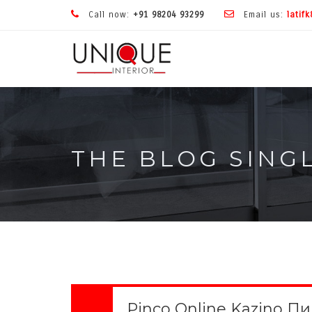
Call now:
+91 98204 93299
Email us:
latif
THE BLOG SING
Pinco Online Kazino Пи