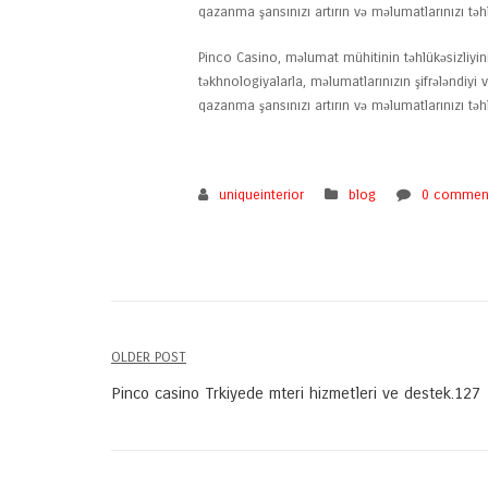
qazanma şansınızı artırın və məlumatlarınızı təh
Pinco Casino, məlumat mühitinin təhlükəsizliyin
təkhnologiyalarla, məlumatlarınızın şifrələndiyi
qazanma şansınızı artırın və məlumatlarınızı təh
uniqueinterior
blog
0 commen
OLDER POST
Post
Pinco casino Trkiyede mteri hizmetleri ve destek.127
navigation