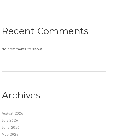
Recent Comments
No comments to show.
Archives
August 2026
July 2026
June 2026
May 2026