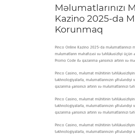
Məlumatlarınızı M
Kazino 2025-da 
Korunmaq
Pinco Online Kazino 2025-da məlumatlarınızı mə
məlumatların məhafızəsi və təhlükəsizliyi üçün 
Promo Code ilə qazanma şansınızı artırın və məl
Pinco Casino, məlumat mühitinin təhlükəsizliyin
təkhnologiyalarla, məlumatlarınızın şifrələndiyi
qazanma şansınızı artırın və məlumatlarınızı təh
Pinco Casino, məlumat mühitinin təhlükəsizliyin
təkhnologiyalarla, məlumatlarınızın şifrələndiyi
qazanma şansınızı artırın və məlumatlarınızı təh
Pinco Casino, məlumat mühitinin təhlükəsizliyin
təkhnologiyalarla, məlumatlarınızın şifrələndiyi