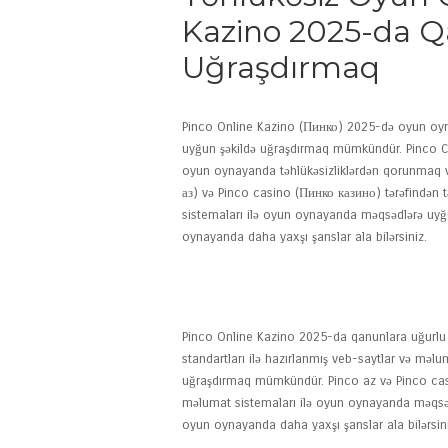
Kazino 2025-da Q
Uğraşdırmaq
Pinco Online Kazino (Пинко) 2025-də oyun oyna
uyğun şəkildə uğraşdırmaq mümkündür. Pinco 
oyun oynayanda təhlükəsizliklərdən qorunmaq v
аз) və Pinco casino (Пинко казино) tərəfindən tə
sistemaları ilə oyun oynayanda məqsədlərə uy
oynayanda daha yaxşı şanslar ala bilərsiniz.
Pinco Online Kazino 20
Uğraşdırmaq üçün Nə Y
Pinco Online Kazino 2025-da qanunlara uğurlu ş
standartları ilə hazırlanmış veb-saytlar və məl
uğraşdırmaq mümkündür. Pinco az və Pinco casino
məlumat sistemaları ilə oyun oynayanda məqsə
oyun oynayanda daha yaxşı şanslar ala bilərsini