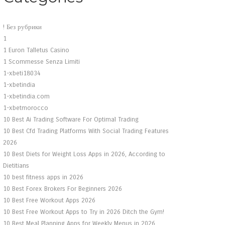
! Без рубрики
1
1 Euron Talletus Casino
1 Scommesse Senza Limiti
1-xbeti18034
1-xbetindia
1-xbetindia.com
1-xbetmorocco
10 Best Ai Trading Software For Optimal Trading
10 Best Cfd Trading Platforms With Social Trading Features
2026
10 Best Diets for Weight Loss Apps in 2026, According to
Dietitians
10 best fitness apps in 2026
10 Best Forex Brokers For Beginners 2026
10 Best Free Workout Apps 2026
10 Best Free Workout Apps to Try in 2026 Ditch the Gym!
10 Best Meal Planning Apps for Weekly Menus in 2026