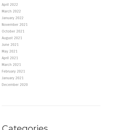
April 2022
March 2022
January 2022
November 2021
October 2021
August 2021
June 2021
May 2021
April 2021
March 2021
February 2021
January 2021
December 2020
Categories