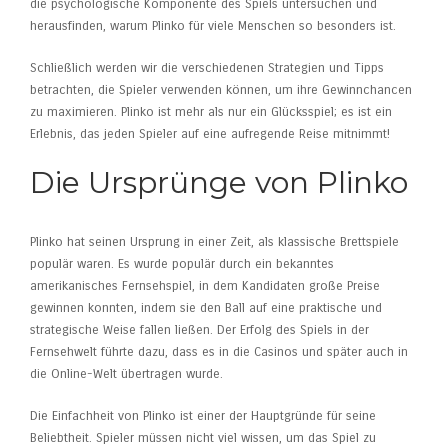
die psychologische Komponente des Spiels untersuchen und
herausfinden, warum Plinko für viele Menschen so besonders ist.
Schließlich werden wir die verschiedenen Strategien und Tipps
betrachten, die Spieler verwenden können, um ihre Gewinnchancen
zu maximieren. Plinko ist mehr als nur ein Glücksspiel; es ist ein
Erlebnis, das jeden Spieler auf eine aufregende Reise mitnimmt!
Die Ursprünge von Plinko
Plinko hat seinen Ursprung in einer Zeit, als klassische Brettspiele
populär waren. Es wurde populär durch ein bekanntes
amerikanisches Fernsehspiel, in dem Kandidaten große Preise
gewinnen konnten, indem sie den Ball auf eine praktische und
strategische Weise fallen ließen. Der Erfolg des Spiels in der
Fernsehwelt führte dazu, dass es in die Casinos und später auch in
die Online-Welt übertragen wurde.
Die Einfachheit von Plinko ist einer der Hauptgründe für seine
Beliebtheit. Spieler müssen nicht viel wissen, um das Spiel zu