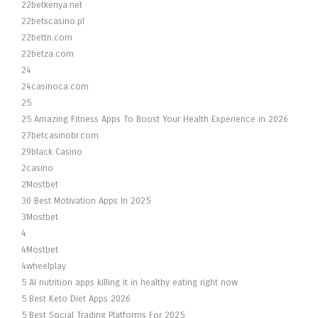
22betkenya.net
22betscasino.pl
22bettn.com
22betza.com
24
24casinoca.com
25
25 Amazing Fitness Apps To Boost Your Health Experience in 2026
27betcasinobr.com
29black Casino
2casino
2Mostbet
30 Best Motivation Apps In 2025
3Mostbet
4
4Mostbet
4wheelplay
5 AI nutrition apps killing it in healthy eating right now
5 Best Keto Diet Apps 2026
5 Best Social Trading Platforms For 2025