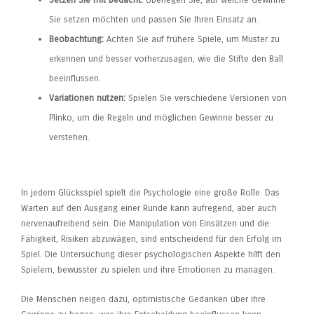
Setzen Sie mit Bedacht:
Überlegen Sie, auf welche Gewinne
Sie setzen möchten und passen Sie Ihren Einsatz an.
Beobachtung:
Achten Sie auf frühere Spiele, um Muster zu
erkennen und besser vorherzusagen, wie die Stifte den Ball
beeinflussen.
Variationen nutzen:
Spielen Sie verschiedene Versionen von
Plinko, um die Regeln und möglichen Gewinne besser zu
verstehen.
Psychologische Aspekte des Spiels
In jedem Glücksspiel spielt die Psychologie eine große Rolle. Das
Warten auf den Ausgang einer Runde kann aufregend, aber auch
nervenaufreibend sein. Die Manipulation von Einsätzen und die
Fähigkeit, Risiken abzuwägen, sind entscheidend für den Erfolg im
Spiel. Die Untersuchung dieser psychologischen Aspekte hilft den
Spielern, bewusster zu spielen und ihre Emotionen zu managen.
Die Menschen neigen dazu, optimistische Gedanken über ihre