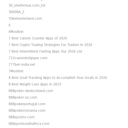
50_shelter4ua.com_txt
5000BA_Z
55betnederland.com
6
6Mostbet
7 Best Calorie Counter Apps of 2026
7 Best Crypto Trading Strategies For Traders In 2026
7 Best Intermittent Fasting Apps Our 2026 List
711casinobelgique.com
777bet-india.net
7Mostbet
8 Best Goal-Tracking Apps to Accomplish Your Goals in 2026
8 Best Weight Loss Apps in 2025
888poker-deutschland.com
888poker-us.com
888pokerportugal.com
888pokerromania.com
888sportro.com
888sportsouthafrica.com