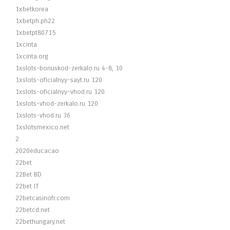
1xbetkorea
1xbetph.ph22
1xbetpt80715
1xcinta
1xcinta.org
1xslots-bonuskod-zerkalo.ru 4-8, 10
1xslots-oficialnyy-sayt.ru 120
1xslots-oficialnyy-vhod.ru 120
1xslots-vhod-zerkalo.ru 120
1xslots-vhod.ru 36
1xslotsmexico.net
2
2020educacao
22bet
22Bet BD
22bet IT
22betcasinofr.com
22betcd.net
22bethungary.net