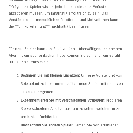
Gewinne zu hegen, was ihre Entscheidung beeinflussen kann.
Erfolgreiche Spieler wissen jedoch, dass sie auch Verluste
akzeptieren müssen, um langfristig erfolgreich zu sein. Das
Verständnis der menschlichen Emotionen und Motivationen kann
die **plinko erfahrung** nachhaltig beeinflussen.
Tipps für neue Spieler
Für neue Spieler kann das Spiel zunächst überwältigend erscheinen.
Aber mit ein paar einfachen Tipps können Sie schneller ein Gefühl
für das Spiel entwickeln:
Beginnen Sie mit kleinen Einsätzen:
Um eine Vorstellung vom
Spielablauf zu bekommen, sollten neue Spieler mit niedrigen
Einsätzen beginnen.
Experimentieren Sie mit verschiedenen Strategien:
Probieren
Sie verschiedene Ansätze aus, um zu sehen, welcher für Sie
am besten funktioniert.
Beobachten Sie andere Spieler:
Lernen Sie von erfahrenen