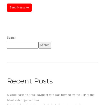
Search
Search
Recent Posts
A good casino’s total payment rate was formed by the RTP of the
latest video game it has