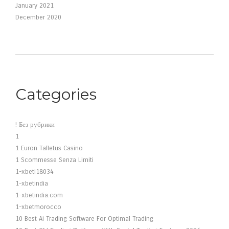
January 2021
December 2020
Categories
! Без рубрики
1
1 Euron Talletus Casino
1 Scommesse Senza Limiti
1-xbeti18034
1-xbetindia
1-xbetindia.com
1-xbetmorocco
10 Best Ai Trading Software For Optimal Trading