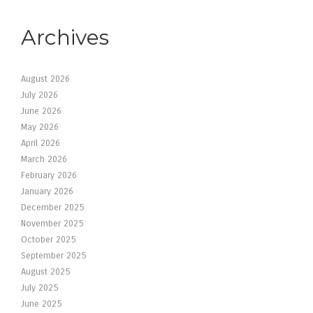
Archives
August 2026
July 2026
June 2026
May 2026
April 2026
March 2026
February 2026
January 2026
December 2025
November 2025
October 2025
September 2025
August 2025
July 2025
June 2025