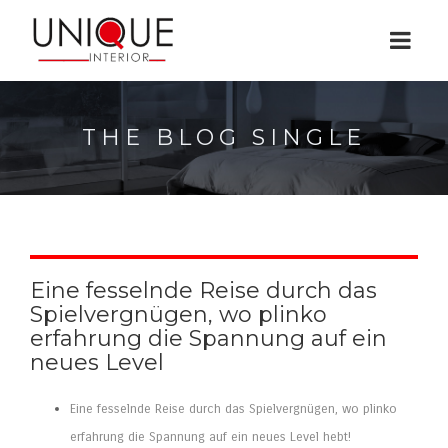
THE BLOG SINGLE
Eine fesselnde Reise durch das
Spielvergnügen, wo plinko
erfahrung die Spannung auf ein
neues Level
Eine fesselnde Reise durch das Spielvergnügen, wo plinko
erfahrung die Spannung auf ein neues Level hebt!