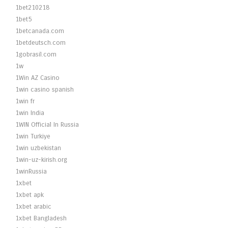
1bet210218
1bet5
1betcanada.com
1betdeutsch.com
1gobrasil.com
1w
1Win AZ Casino
1win casino spanish
1win fr
1win India
1WIN Official In Russia
1win Turkiye
1win uzbekistan
1win-uz-kirish.org
1winRussia
1xbet
1xbet apk
1xbet arabic
1xbet Bangladesh