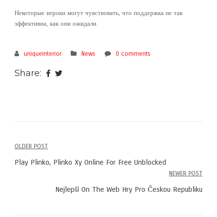
Некоторые игроки могут чувствовать, что поддержка не так
эффективна, как они ожидали.
uniqueinterior
News
0 comments
Share:
OLDER POST
Post
Play Plinko, Plinko Xy Online For Free Unblocked
navigation
NEWER POST
Nejlepší On The Web Hry Pro Českou Republiku