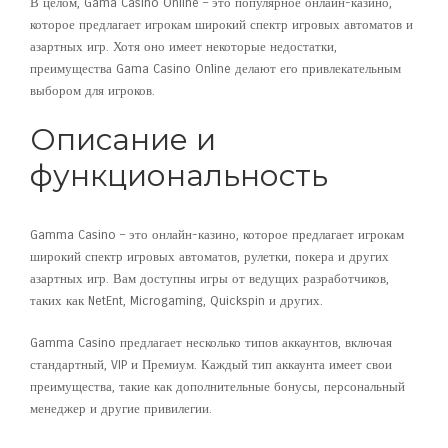
В целом, Gama Casino Online – это популярное онлайн-казино,
которое предлагает игрокам широкий спектр игровых автоматов и
азартных игр. Хотя оно имеет некоторые недостатки,
преимущества Gama Casino Online делают его привлекательным
выбором для игроков.
Описание и
функциональность
Gamma Casino – это онлайн-казино, которое предлагает игрокам
широкий спектр игровых автоматов, рулетки, покера и других
азартных игр. Вам доступны игры от ведущих разработчиков,
таких как NetEnt, Microgaming, Quickspin и других.
Gamma Casino предлагает несколько типов аккаунтов, включая
стандартный, VIP и Премиум. Каждый тип аккаунта имеет свои
преимущества, такие как дополнительные бонусы, персональный
менеджер и другие привилегии.