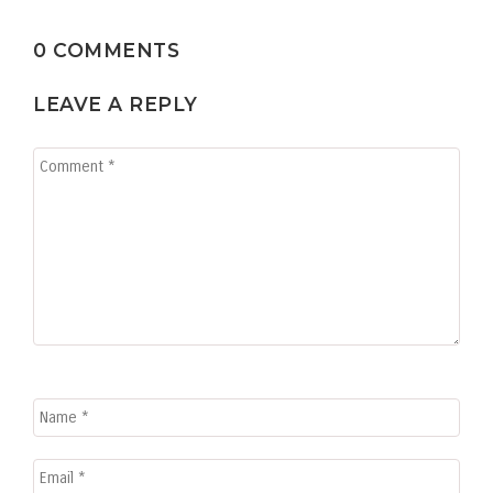
0 COMMENTS
LEAVE A REPLY