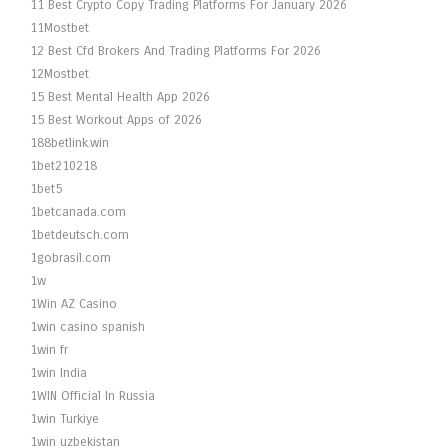
11 Best Crypto Copy Trading Platforms For January 2026
11Mostbet
12 Best Cfd Brokers And Trading Platforms For 2026
12Mostbet
15 Best Mental Health App 2026
15 Best Workout Apps of 2026
188betlink.win
1bet210218
1bet5
1betcanada.com
1betdeutsch.com
1gobrasil.com
1w
1Win AZ Casino
1win casino spanish
1win fr
1win India
1WIN Official In Russia
1win Turkiye
1win uzbekistan