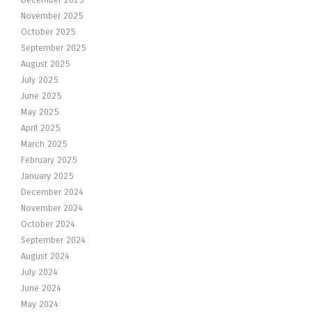
December 2025
November 2025
October 2025
September 2025
August 2025
July 2025
June 2025
May 2025
April 2025
March 2025
February 2025
January 2025
December 2024
November 2024
October 2024
September 2024
August 2024
July 2024
June 2024
May 2024