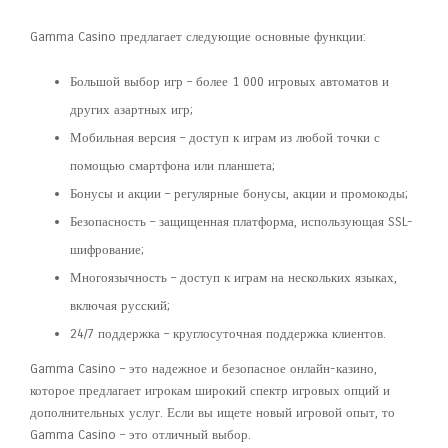
Основные функции
Gamma Casino предлагает следующие основные функции:
Большой выбор игр – более 1 000 игровых автоматов и
других азартных игр;
Мобильная версия – доступ к играм из любой точки с
помощью смартфона или планшета;
Бонусы и акции – регулярные бонусы, акции и промокоды;
Безопасность – защищенная платформа, использующая SSL-
шифрование;
Многоязычность – доступ к играм на нескольких языках,
включая русский;
24/7 поддержка – круглосуточная поддержка клиентов.
Gamma Casino – это надежное и безопасное онлайн-казино,
которое предлагает игрокам широкий спектр игровых опций и
дополнительных услуг. Если вы ищете новый игровой опыт, то
Gamma Casino – это отличный выбор.