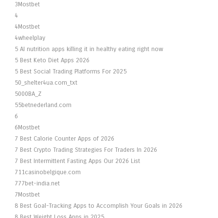
3Mostbet
4
4Mostbet
4wheelplay
5 AI nutrition apps killing it in healthy eating right now
5 Best Keto Diet Apps 2026
5 Best Social Trading Platforms For 2025
50_shelter4ua.com_txt
5000BA_Z
55betnederland.com
6
6Mostbet
7 Best Calorie Counter Apps of 2026
7 Best Crypto Trading Strategies For Traders In 2026
7 Best Intermittent Fasting Apps Our 2026 List
711casinobelgique.com
777bet-india.net
7Mostbet
8 Best Goal-Tracking Apps to Accomplish Your Goals in 2026
8 Best Weight Loss Apps in 2025