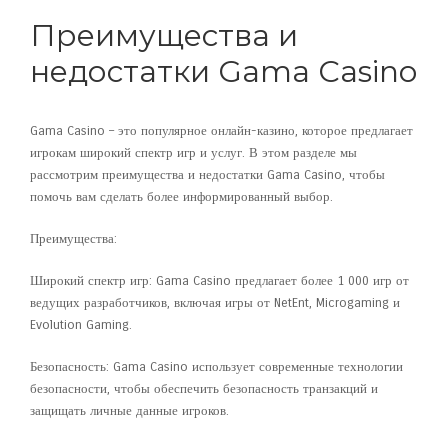
Преимущества и
недостатки Gama Casino
Gama Casino – это популярное онлайн-казино, которое предлагает
игрокам широкий спектр игр и услуг. В этом разделе мы
рассмотрим преимущества и недостатки Gama Casino, чтобы
помочь вам сделать более информированный выбор.
Преимущества:
Широкий спектр игр: Gama Casino предлагает более 1 000 игр от
ведущих разработчиков, включая игры от NetEnt, Microgaming и
Evolution Gaming.
Безопасность: Gama Casino использует современные технологии
безопасности, чтобы обеспечить безопасность транзакций и
защищать личные данные игроков.