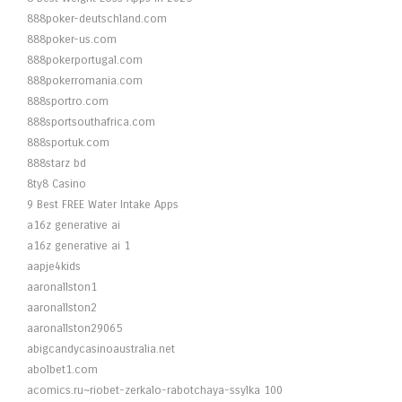
888poker-deutschland.com
888poker-us.com
888pokerportugal.com
888pokerromania.com
888sportro.com
888sportsouthafrica.com
888sportuk.com
888starz bd
8ty8 Casino
9 Best FREE Water Intake Apps
a16z generative ai
a16z generative ai 1
aapje4kids
aaronallston1
aaronallston2
aaronallston29065
abigcandycasinoaustralia.net
abolbet1.com
acomics.ru~riobet-zerkalo-rabotchaya-ssylka 100