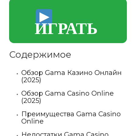
ИГРАТЬ
Содержимое
Обзор Gama Казино Онлайн
(2025)
Обзор Gama Casino Online
(2025)
Преимущества Gama Casino
Online
Недостатки Gama Casino