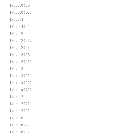
1xbet10025
1xbet100522
1xbet11
1xbet11026
1xbet12
1xbet120212
1xbet12027
1xbet12028
1xbet120414
1xbet13
1xbet13029
1xbet140210
1xbet140717
1xbet15
1xbet150211
1xbet15031
1xbet16
1xbet160213
1xbet16032