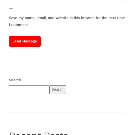
Save my name, email, and website in this browser for the next time
I comment.
Search
Search