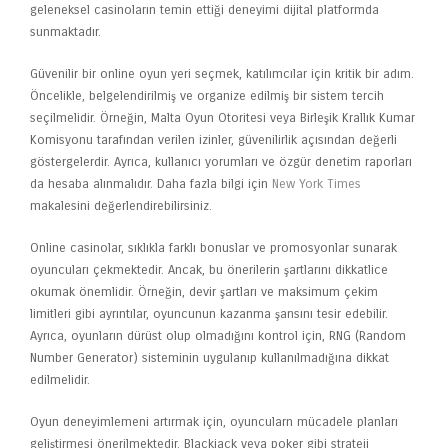
geleneksel casinoların temin ettiği deneyimi dijital platformda
sunmaktadır.
Güvenilir bir online oyun yeri seçmek, katılımcılar için kritik bir adım.
Öncelikle, belgelendirilmiş ve organize edilmiş bir sistem tercih
seçilmelidir. Örneğin, Malta Oyun Otoritesi veya Birleşik Krallık Kumar
Komisyonu tarafından verilen izinler, güvenilirlik açısından değerli
göstergelerdir. Ayrıca, kullanıcı yorumları ve özgür denetim raporları
da hesaba alınmalıdır. Daha fazla bilgi için
New York Times
makalesini değerlendirebilirsiniz.
Online casinolar, sıklıkla farklı bonuslar ve promosyonlar sunarak
oyuncuları çekmektedir. Ancak, bu önerilerin şartlarını dikkatlice
okumak önemlidir. Örneğin, devir şartları ve maksimum çekim
limitleri gibi ayrıntılar, oyuncunun kazanma şansını tesir edebilir.
Ayrıca, oyunların dürüst olup olmadığını kontrol için, RNG (Random
Number Generator) sisteminin uygulanıp kullanılmadığına dikkat
edilmelidir.
Oyun deneyimlemeni artırmak için, oyuncularn mücadele planları
geliştirmesi önerilmektedir. Blackjack veya poker gibi strateji