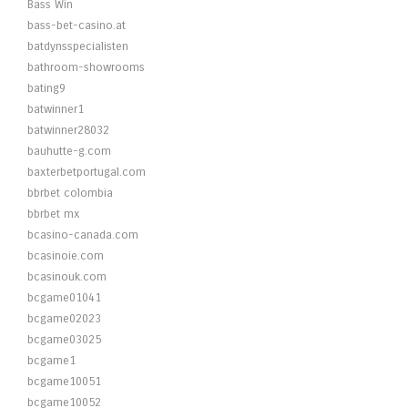
Bass Win
bass-bet-casino.at
batdynsspecialisten
bathroom-showrooms
bating9
batwinner1
batwinner28032
bauhutte-g.com
baxterbetportugal.com
bbrbet colombia
bbrbet mx
bcasino-canada.com
bcasinoie.com
bcasinouk.com
bcgame01041
bcgame02023
bcgame03025
bcgame1
bcgame10051
bcgame10052