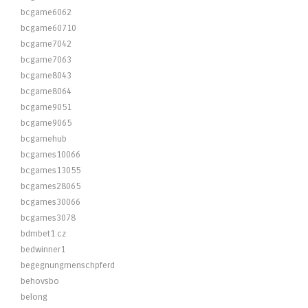
bcgame6062
bcgame60710
bcgame7042
bcgame7063
bcgame8043
bcgame8064
bcgame9051
bcgame9065
bcgamehub
bcgames10066
bcgames13055
bcgames28065
bcgames30066
bcgames3078
bdmbet1.cz
bedwinner1
begegnungmenschpferd
behovsbo
belong