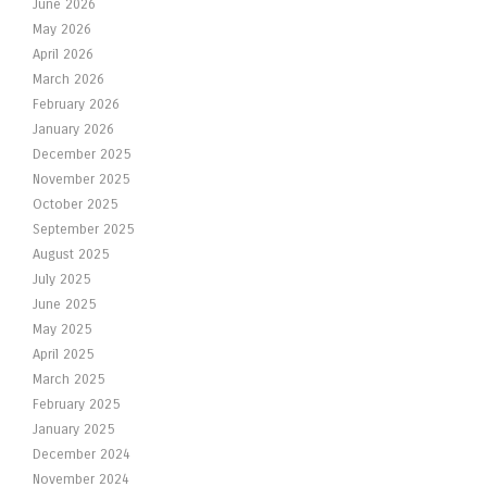
June 2026
May 2026
April 2026
March 2026
February 2026
January 2026
December 2025
November 2025
October 2025
September 2025
August 2025
July 2025
June 2025
May 2025
April 2025
March 2025
February 2025
January 2025
December 2024
November 2024