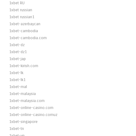
1xbet RU
1xbet russian
1xbet russian1
1xbet-azerbaycan
1xbet-cambodia
1xbet-cambodia.com
1xbet-dz
1xbet-dz1
1xbet-jap
1xbet-kirish.com
1xbet-lk
1xbet-lk1
1xbet-mal
1xbet-malaysia
1xbet-malaysia.com
1xbet-online-casino.com
1xbet-online-casino.comuz
1xbet-singapore
1xbet-tn
1xbet-vn