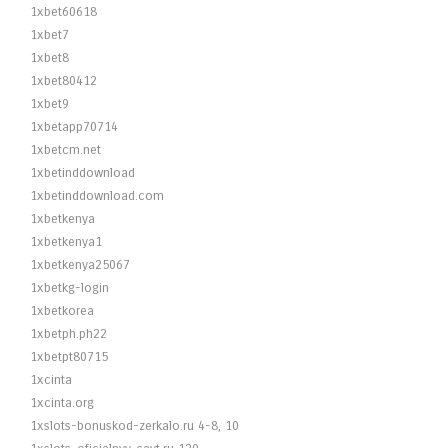
1xbet60618
1xbet7
1xbet8
1xbet80412
1xbet9
1xbetapp70714
1xbetcm.net
1xbetinddownload
1xbetinddownload.com
1xbetkenya
1xbetkenya1
1xbetkenya25067
1xbetkg-login
1xbetkorea
1xbetph.ph22
1xbetpt80715
1xcinta
1xcinta.org
1xslots-bonuskod-zerkalo.ru 4-8, 10