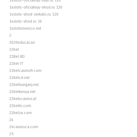
1xslots-oficialnyy-sayt.ru 120
1xslots-oficialnyy-vhod.ru 120
1xslots-vhod-zerkalo.ru 120
1xslots-vhod.ru 36
1xslotsmexico.net
2
2020educacao
22bet
22Bet BD
22bet IT
22betcasinofr.com
22betcd.net
22bethungary.net
22betkenya.net
22betscasino.pl
22bettn.com
22betza.com
24
24casinoca.com
25