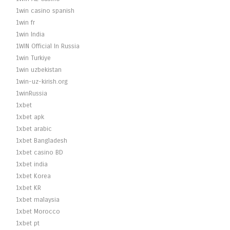
1win casino spanish
1win fr
1win India
1WIN Official In Russia
1win Turkiye
1win uzbekistan
1win-uz-kirish.org
1winRussia
1xbet
1xbet apk
1xbet arabic
1xbet Bangladesh
1xbet casino BD
1xbet india
1xbet Korea
1xbet KR
1xbet malaysia
1xbet Morocco
1xbet pt