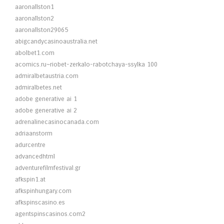
aaronallston1
aaronallston2
aaronallston29065
abigcandycasinoaustralia.net
abolbet1.com
acomics.ru~riobet-zerkalo-rabotchaya-ssylka 100
admiralbetaustria.com
admiralbetes.net
adobe generative ai 1
adobe generative ai 2
adrenalinecasinocanada.com
adriaanstorm
adurcentre
advancedhtml
adventurefilmfestival.gr
afkspin1.at
afkspinhungary.com
afkspinscasino.es
agentspinscasinos.com2