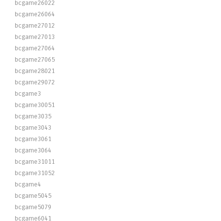
bcgame26022
bcgame26064
bcgame27012
bcgame27013
bcgame27064
bcgame27065
bcgame28021
bcgame29072
bcgame3
bcgame30051
bcgame3035
bcgame3043
bcgame3061
bcgame3064
bcgame31011
bcgame31052
bcgame4
bcgame5045
bcgame5079
bcgame6041