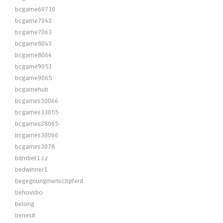
bcgame60710
bcgame7042
bcgame7063
bcgame8043
bcgame8064
bcgame9051
bcgame9065
bcgamehub
bcgames10066
bcgames13055
bcgames28065
bcgames30066
bcgames3078
bdmbet1.cz
bedwinner1
begegnungmenschpferd
behovsbo
belong
benesit