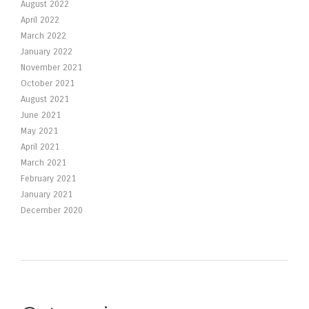
August 2022
April 2022
March 2022
January 2022
November 2021
October 2021
August 2021
June 2021
May 2021
April 2021
March 2021
February 2021
January 2021
December 2020