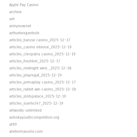
Apple Pay Casino
archive
arh
armynow.net
arthurkeeganbole
articles_banzai casino_2025-12-17
articles_casino intense_2025-12-19
articles_cleopatra casino_2025-12-19
articles_freshbet_2025-12-17
articles_midnight wins _2025-12-18
articles_playregal_2025-12-19
articles_primaplay casino_2025-12-17
articles_rabbit win casino_2025-12-18
articles_slotspalace_2025-12-19
articles_suerte247_2025-12-19
artworks-unlimited
ashokayouthcompetition.org
at99
ateliermasomi.com