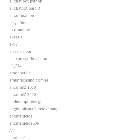
ai chat bot python
ai chatbot bard 3
ai companion
ai-girlfriend
akktranemo
akss.uz
aktivi
alessiafilippi
aliexpressofficial.com
all_BAz
amonbet1.it
amunracasino.com.es
ancorallZ 1500
ancorallZ 2000
andrianopoulos.gr
anglopolishculturalexchange
antartstudios
antartstudios806
APK
apoteka1