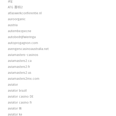
atg
ATG 賽特2
atlaswerkconferentie.nl
auroorganic
austria
autembezpecne
autobedrijfwieringa
autoprogagnon.com
avengerscasinoaustralia.net
aviamasters-casinos
aviamasters2.ca
aviamasters2.fr
aviamasters2.us
aviamasters2mx.com
aviator
aviator brazil
aviator casino DE
aviator casino fr
aviator IN
aviator ke