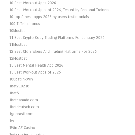
10 Best Workout Apps 2026
10 Best Workout Apps of 2026, Tested by Personal Trainers
10 top fitness apps 2026 by users testimonials
100 Talletusbonus
10Mostbet
11 Best Crypto Copy Trading Platforms For January 2026
11Mostbet
12 Best Cfd Brokers And Trading Platforms For 2026
12Mostbet
15 Best Mental Health App 2026
15 Best Workout Apps of 2026
188betlink.win
1bet210218
1bet5
1betcanada.com
1betdeutsch.com
1gobrasil.com
1w
1Win AZ Casino
1win casino spanish