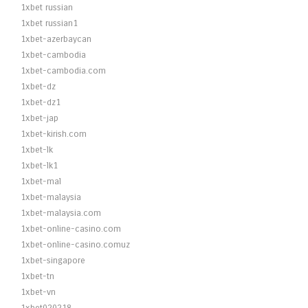
1xbet russian
1xbet russian1
1xbet-azerbaycan
1xbet-cambodia
1xbet-cambodia.com
1xbet-dz
1xbet-dz1
1xbet-jap
1xbet-kirish.com
1xbet-lk
1xbet-lk1
1xbet-mal
1xbet-malaysia
1xbet-malaysia.com
1xbet-online-casino.com
1xbet-online-casino.comuz
1xbet-singapore
1xbet-tn
1xbet-vn