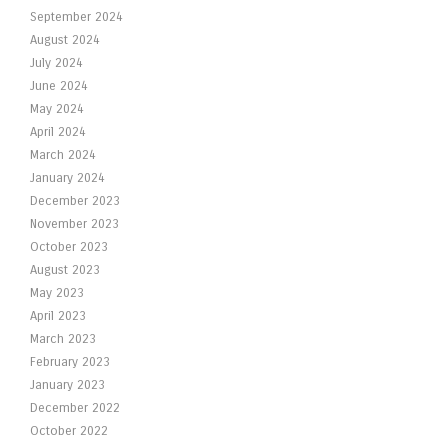
September 2024
August 2024
July 2024
June 2024
May 2024
April 2024
March 2024
January 2024
December 2023
November 2023
October 2023
August 2023
May 2023
April 2023
March 2023
February 2023
January 2023
December 2022
October 2022