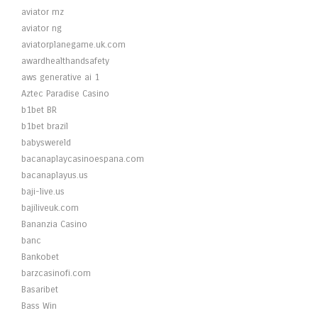
aviator mz
aviator ng
aviatorplanegame.uk.com
awardhealthandsafety
aws generative ai 1
Aztec Paradise Casino
b1bet BR
b1bet brazil
babyswereld
bacanaplaycasinoespana.com
bacanaplayus.us
baji-live.us
bajiliveuk.com
Bananzia Casino
banc
Bankobet
barzcasinofi.com
Basaribet
Bass Win