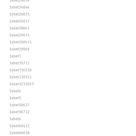
1xbet24036
1xbet24046
1xbet26031
1xbet26037
1xbet28041
1xbet29031
1xbet290411
1xbet29069
1xbet3
1xbet30711
1xbet310310
1xbet310511
1xbet3231025
1xbet4
1xbet5
1xbet50617
1xbet50712
1xbet6
1xbet60411
1xbet60618