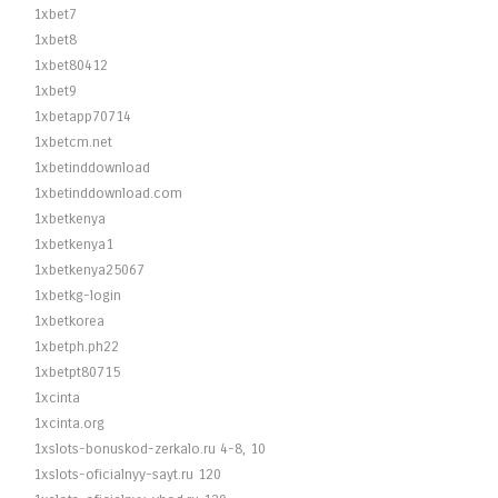
1xbet7
1xbet8
1xbet80412
1xbet9
1xbetapp70714
1xbetcm.net
1xbetinddownload
1xbetinddownload.com
1xbetkenya
1xbetkenya1
1xbetkenya25067
1xbetkg-login
1xbetkorea
1xbetph.ph22
1xbetpt80715
1xcinta
1xcinta.org
1xslots-bonuskod-zerkalo.ru 4-8, 10
1xslots-oficialnyy-sayt.ru 120