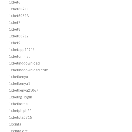
1xbet6
1xbet60411
1xbet60618
1xbet7
1xbet8
1xbet80412
1xbet9
1xbetapp70714
1xbetcm.net
1xbetinddownload
1xbetinddownload.com
1xbetkenya
1xbetkenya1
1xbetkenya25067
1xbetkg-login
1xbetkorea
1xbetph.ph22
1xbetpt80715
1xcinta
1xcinta.org