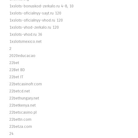
1xslots-bonuskod-zerkalo.ru 4-8, 10
1xslots-oficialnyy-sayt.ru 120
1xslots-oficialnyy-vhod.ru 120
1xslots-vhod-zerkalo.ru 120
1xslots-vhod.ru 36
1xslotsmexico.net
2
2020educacao
22bet
22Bet BD
22bet IT
22betcasinofr.com
22betcd.net
22bethungary.net
22betkenya.net
22betscasino.pl
22bettn.com
22betza.com
24