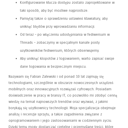
Konfigurowanie klucza dostępu zostało zaprojektowane w
taki sposób, aby być możliwe najprostsze.
Pamiętaj także o sprawdzeniu ustawień klawiatury, aby
uniknąć błędów przy wprowadzaniu informacji.
Od teraz – po włączeniu udostępniania w fediwersum w
Threads – zobaczymy w specjalnym kanale posty
użytkowników fediwersum, których obserwujemy.
Aby uniknąć kłopotów z logowaniem, warto zapisać swoje
dane logowania w bezpiecznym miejscu.
Nazywam się Fabian Zalewski i od ponad 10 lat zajmuję się
technologiami, szczególnie w obszarze nowoczesnych urządzeń
mobilnych oraz innowacyjnych rozwiązań cyfrowych. Posiadam
doświadczenie w pracy w branży IT, co pozwoliło mi zdobyć cenną
wiedzę na temat najnowszych trendów oraz wyzwań, z jakimi
borykają się użytkownicy technologii. Moja specjalizacja obejmuje
analizę i recenzje sprzętu, a także zagadnienia związane z
oprogramowaniem i jego zastosowaniami w codziennym życiu.
Dzięki temu mogę dostarczać rzetelne i przemyślane treści, które