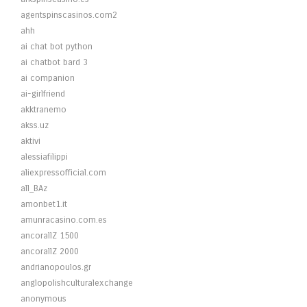
agentspinscasinos.com2
ahh
ai chat bot python
ai chatbot bard 3
ai companion
ai-girlfriend
akktranemo
akss.uz
aktivi
alessiafilippi
aliexpressofficial.com
all_BAz
amonbet1.it
amunracasino.com.es
ancorallZ 1500
ancorallZ 2000
andrianopoulos.gr
anglopolishculturalexchange
anonymous