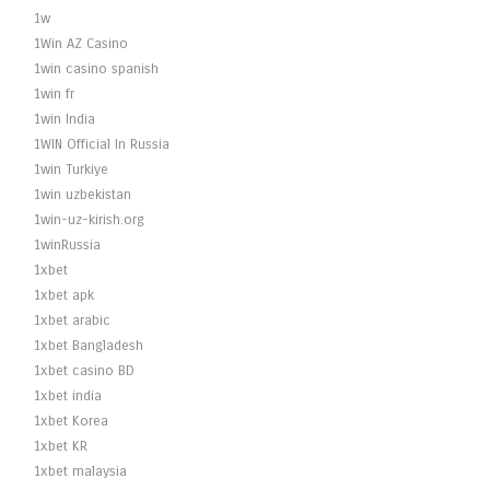
1w
1Win AZ Casino
1win casino spanish
1win fr
1win India
1WIN Official In Russia
1win Turkiye
1win uzbekistan
1win-uz-kirish.org
1winRussia
1xbet
1xbet apk
1xbet arabic
1xbet Bangladesh
1xbet casino BD
1xbet india
1xbet Korea
1xbet KR
1xbet malaysia