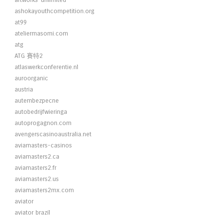
artworks-unlimited
ashokayouthcompetition.org
at99
ateliermasomi.com
atg
ATG 賽特2
atlaswerkconferentie.nl
auroorganic
austria
autembezpecne
autobedrijfwieringa
autoprogagnon.com
avengerscasinoaustralia.net
aviamasters-casinos
aviamasters2.ca
aviamasters2.fr
aviamasters2.us
aviamasters2mx.com
aviator
aviator brazil