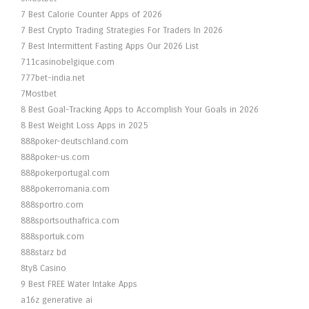
7 Best Calorie Counter Apps of 2026
7 Best Crypto Trading Strategies For Traders In 2026
7 Best Intermittent Fasting Apps Our 2026 List
711casinobelgique.com
777bet-india.net
7Mostbet
8 Best Goal-Tracking Apps to Accomplish Your Goals in 2026
8 Best Weight Loss Apps in 2025
888poker-deutschland.com
888poker-us.com
888pokerportugal.com
888pokerromania.com
888sportro.com
888sportsouthafrica.com
888sportuk.com
888starz bd
8ty8 Casino
9 Best FREE Water Intake Apps
a16z generative ai