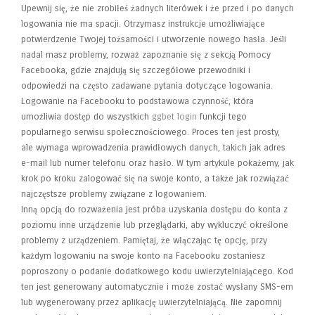
Upewnij się, że nie zrobiłeś żadnych literówek i że przed i po danych
logowania nie ma spacji. Otrzymasz instrukcje umożliwiające
potwierdzenie Twojej tożsamości i utworzenie nowego hasła. Jeśli
nadal masz problemy, rozważ zapoznanie się z sekcją Pomocy
Facebooka, gdzie znajdują się szczegółowe przewodniki i
odpowiedzi na często zadawane pytania dotyczące logowania.
Logowanie na Facebooku to podstawowa czynność, która
umożliwia dostęp do wszystkich
ggbet login
funkcji tego
popularnego serwisu społecznościowego. Proces ten jest prosty,
ale wymaga wprowadzenia prawidłowych danych, takich jak adres
e-mail lub numer telefonu oraz hasło. W tym artykule pokażemy, jak
krok po kroku zalogować się na swoje konto, a także jak rozwiązać
najczęstsze problemy związane z logowaniem.
Inną opcją do rozważenia jest próba uzyskania dostępu do konta z
poziomu inne urządzenie lub przeglądarki, aby wykluczyć określone
problemy z urządzeniem. Pamiętaj, że włączając tę ​​opcję, przy
każdym logowaniu na swoje konto na Facebooku zostaniesz
poproszony o podanie dodatkowego kodu uwierzytelniającego. Kod
ten jest generowany automatycznie i może zostać wysłany SMS-em
lub wygenerowany przez aplikację uwierzytelniającą. Nie zapomnij