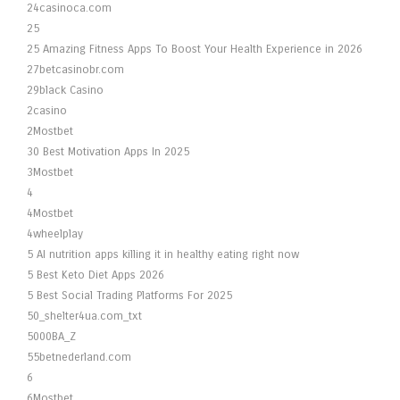
24casinoca.com
25
25 Amazing Fitness Apps To Boost Your Health Experience in 2026
27betcasinobr.com
29black Casino
2casino
2Mostbet
30 Best Motivation Apps In 2025
3Mostbet
4
4Mostbet
4wheelplay
5 AI nutrition apps killing it in healthy eating right now
5 Best Keto Diet Apps 2026
5 Best Social Trading Platforms For 2025
50_shelter4ua.com_txt
5000BA_Z
55betnederland.com
6
6Mostbet