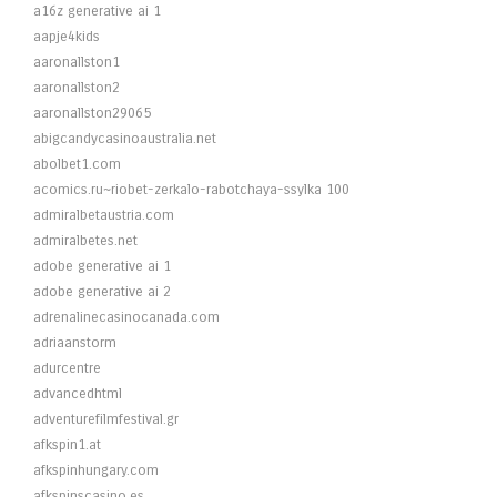
a16z generative ai 1
aapje4kids
aaronallston1
aaronallston2
aaronallston29065
abigcandycasinoaustralia.net
abolbet1.com
acomics.ru~riobet-zerkalo-rabotchaya-ssylka 100
admiralbetaustria.com
admiralbetes.net
adobe generative ai 1
adobe generative ai 2
adrenalinecasinocanada.com
adriaanstorm
adurcentre
advancedhtml
adventurefilmfestival.gr
afkspin1.at
afkspinhungary.com
afkspinscasino.es