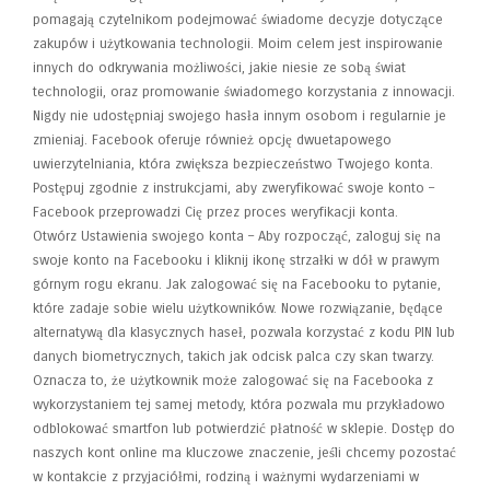
pomagają czytelnikom podejmować świadome decyzje dotyczące
zakupów i użytkowania technologii. Moim celem jest inspirowanie
innych do odkrywania możliwości, jakie niesie ze sobą świat
technologii, oraz promowanie świadomego korzystania z innowacji.
Nigdy nie udostępniaj swojego hasła innym osobom i regularnie je
zmieniaj. Facebook oferuje również opcję dwuetapowego
uwierzytelniania, która zwiększa bezpieczeństwo Twojego konta.
Postępuj zgodnie z instrukcjami, aby zweryfikować swoje konto –
Facebook przeprowadzi Cię przez proces weryfikacji konta.
Otwórz Ustawienia swojego konta – Aby rozpocząć, zaloguj się na
swoje konto na Facebooku i kliknij ikonę strzałki w dół w prawym
górnym rogu ekranu. Jak zalogować się na Facebooku to pytanie,
które zadaje sobie wielu użytkowników. Nowe rozwiązanie, będące
alternatywą dla klasycznych haseł, pozwala korzystać z kodu PIN lub
danych biometrycznych, takich jak odcisk palca czy skan twarzy.
Oznacza to, że użytkownik może zalogować się na Facebooka z
wykorzystaniem tej samej metody, która pozwala mu przykładowo
odblokować smartfon lub potwierdzić płatność w sklepie. Dostęp do
naszych kont online ma kluczowe znaczenie, jeśli chcemy pozostać
w kontakcie z przyjaciółmi, rodziną i ważnymi wydarzeniami w