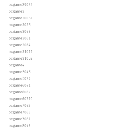
bcgame29072
bcgame3
bcgame30051
bcgame3035
bcgame3043
bcgame3061
bcgame3064
bcgame31011
bcgame31052
bcgame4
bcgame5045
bcgame5079
bcgame6041
bcgame6062
bcgame60710
bcgame7042
bcgame7063
bcgame7087
bcgame8043