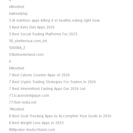
4
4Mostbet
4wheelplay
5 AI nutrition apps killing it in healthy eating right now
5 Best Keto Diet Apps 2026
5 Best Social Trading Platforms For 2025
50_shelter4ua.com_txt
5000BA_Z
55betnederland.com
6
6Mostbet
7 Best Calorie Counter Apps of 2026
7 Best Crypto Trading Strategies For Traders In 2026
7 Best Intermittent Fasting Apps Our 2026 List
711casinobelgique.com
777bet-india.net
7Mostbet
8 Best Goal-Tracking Apps to Accomplish Your Goals in 2026
8 Best Weight Loss Apps in 2025
888poker-deutschland.com