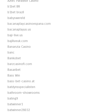
Aztec Paradise Casino
b1bet BR
b1bet brazil
babyswereld
bacanaplaycasinoespana.com
bacanaplayus.us
baji-live.us
bajiliveuk.com
Bananzia Casino
banc
Bankobet
barzcasinofi.com
Basaribet
Bass Win
bass-bet-casino.at
batdynsspecialisten
bathroom-showrooms
bating9
batwinner1
batwinner28032