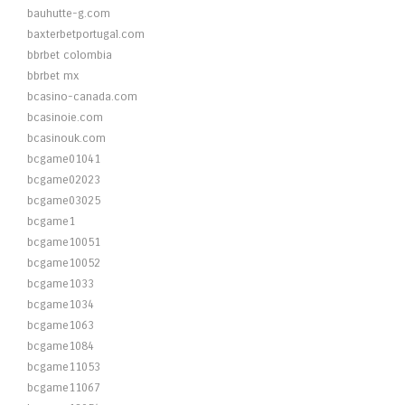
bauhutte-g.com
baxterbetportugal.com
bbrbet colombia
bbrbet mx
bcasino-canada.com
bcasinoie.com
bcasinouk.com
bcgame01041
bcgame02023
bcgame03025
bcgame1
bcgame10051
bcgame10052
bcgame1033
bcgame1034
bcgame1063
bcgame1084
bcgame11053
bcgame11067