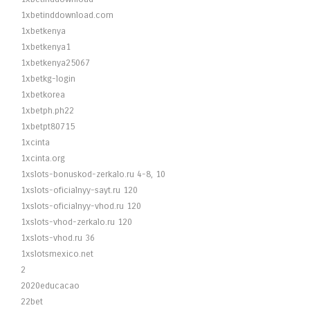
1xbetinddownload.com
1xbetkenya
1xbetkenya1
1xbetkenya25067
1xbetkg-login
1xbetkorea
1xbetph.ph22
1xbetpt80715
1xcinta
1xcinta.org
1xslots-bonuskod-zerkalo.ru 4-8, 10
1xslots-oficialnyy-sayt.ru 120
1xslots-oficialnyy-vhod.ru 120
1xslots-vhod-zerkalo.ru 120
1xslots-vhod.ru 36
1xslotsmexico.net
2
2020educacao
22bet