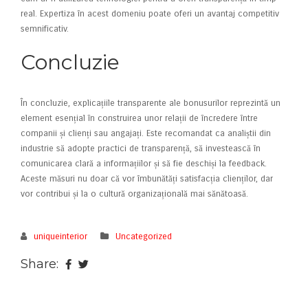
real. Expertiza în acest domeniu poate oferi un avantaj competitiv
semnificativ.
Concluzie
În concluzie, explicațiile transparente ale bonusurilor reprezintă un
element esențial în construirea unor relații de încredere între
companii și clienți sau angajați. Este recomandat ca analiștii din
industrie să adopte practici de transparență, să investească în
comunicarea clară a informațiilor și să fie deschiși la feedback.
Aceste măsuri nu doar că vor îmbunătăți satisfacția clienților, dar
vor contribui și la o cultură organizațională mai sănătoasă.
uniqueinterior
Uncategorized
Share: