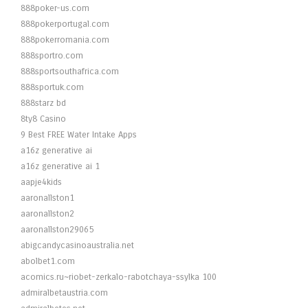
888poker-us.com
888pokerportugal.com
888pokerromania.com
888sportro.com
888sportsouthafrica.com
888sportuk.com
888starz bd
8ty8 Casino
9 Best FREE Water Intake Apps
a16z generative ai
a16z generative ai 1
aapje4kids
aaronallston1
aaronallston2
aaronallston29065
abigcandycasinoaustralia.net
abolbet1.com
acomics.ru~riobet-zerkalo-rabotchaya-ssylka 100
admiralbetaustria.com