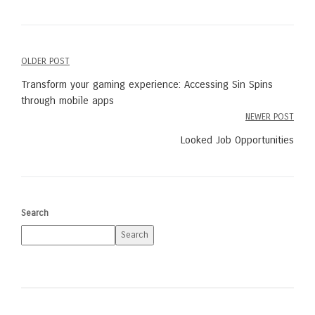
OLDER POST
Post
Transform your gaming experience: Accessing Sin Spins
navigation
through mobile apps
NEWER POST
Looked Job Opportunities
Search
Search