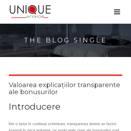
THE BLOG SINGLE
Valoarea explicațiilor transparente
ale bonusurilor
Introducere
Într-o lume în continuă schimbare, transparența devine un factor
esențial în orice industrie, iar explicațiile clare ale bonusurilor sunt