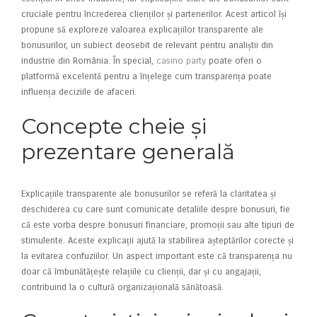
cruciale pentru încrederea clienților și partenerilor. Acest articol își
propune să exploreze valoarea explicațiilor transparente ale
bonusurilor, un subiect deosebit de relevant pentru analiștii din
industrie din România. În special,
casino party
poate oferi o
platformă excelentă pentru a înțelege cum transparența poate
influența deciziile de afaceri.
Concepte cheie și
prezentare generală
Explicațiile transparente ale bonusurilor se referă la claritatea și
deschiderea cu care sunt comunicate detaliile despre bonusuri, fie
că este vorba despre bonusuri financiare, promoții sau alte tipuri de
stimulente. Aceste explicații ajută la stabilirea așteptărilor corecte și
la evitarea confuziilor. Un aspect important este că transparența nu
doar că îmbunătățește relațiile cu clienții, dar și cu angajații,
contribuind la o cultură organizațională sănătoasă.