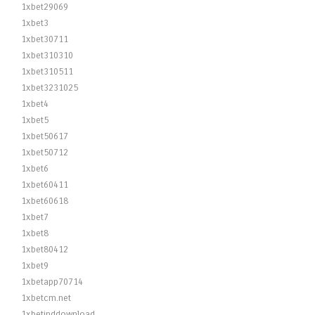
1xbet29069
1xbet3
1xbet30711
1xbet310310
1xbet310511
1xbet3231025
1xbet4
1xbet5
1xbet50617
1xbet50712
1xbet6
1xbet60411
1xbet60618
1xbet7
1xbet8
1xbet80412
1xbet9
1xbetapp70714
1xbetcm.net
1xbetinddownload