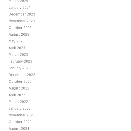
March 2024
January 2024
December 2023
November 2023
October 2023
August 2023
May 2023
April 2023
March 2023
February 2023
January 2023
December 2022
October 2022
August 2022
April 2022
March 2022
January 2022
November 2021
October 2021
August 2021