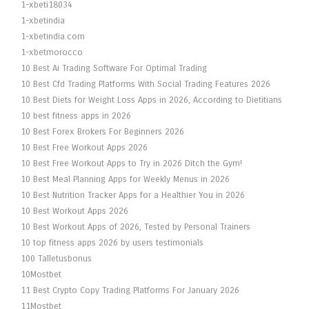
1-xbeti18034
1-xbetindia
1-xbetindia.com
1-xbetmorocco
10 Best Ai Trading Software For Optimal Trading
10 Best Cfd Trading Platforms With Social Trading Features 2026
10 Best Diets for Weight Loss Apps in 2026, According to Dietitians
10 best fitness apps in 2026
10 Best Forex Brokers For Beginners 2026
10 Best Free Workout Apps 2026
10 Best Free Workout Apps to Try in 2026 Ditch the Gym!
10 Best Meal Planning Apps for Weekly Menus in 2026
10 Best Nutrition Tracker Apps for a Healthier You in 2026
10 Best Workout Apps 2026
10 Best Workout Apps of 2026, Tested by Personal Trainers
10 top fitness apps 2026 by users testimonials
100 Talletusbonus
10Mostbet
11 Best Crypto Copy Trading Platforms For January 2026
11Mostbet