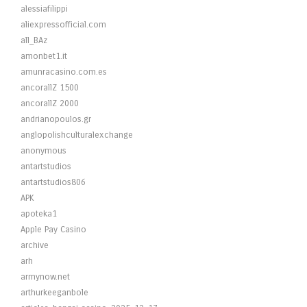
alessiafilippi
aliexpressofficial.com
all_BAz
amonbet1.it
amunracasino.com.es
ancorallZ 1500
ancorallZ 2000
andrianopoulos.gr
anglopolishculturalexchange
anonymous
antartstudios
antartstudios806
APK
apoteka1
Apple Pay Casino
archive
arh
armynow.net
arthurkeeganbole