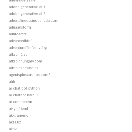
admiralbetes.net
adobe generative ai 1
adobe generative ai 2
adrenalinecasinocanada.com
adriaanstorm
adurcentre
advancedhtml
adventurefilmfestival.gr
afkspin1.at
afkspinhungary.com
afkspinscasino.es
agentspinscasinos.com2
ahh
ai chat bot python
ai chatbot bard 3
ai companion
ai-girlfriend
akktranemo
akss.uz
aktivi