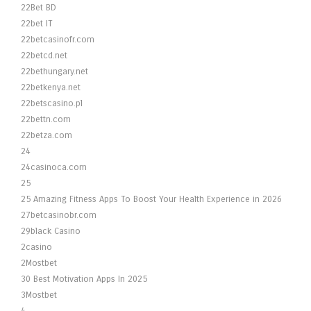
22Bet BD
22bet IT
22betcasinofr.com
22betcd.net
22bethungary.net
22betkenya.net
22betscasino.pl
22bettn.com
22betza.com
24
24casinoca.com
25
25 Amazing Fitness Apps To Boost Your Health Experience in 2026
27betcasinobr.com
29black Casino
2casino
2Mostbet
30 Best Motivation Apps In 2025
3Mostbet