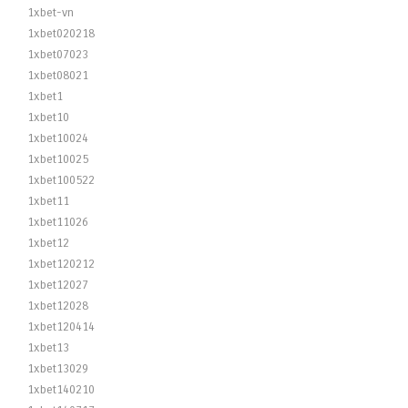
1xbet-vn
1xbet020218
1xbet07023
1xbet08021
1xbet1
1xbet10
1xbet10024
1xbet10025
1xbet100522
1xbet11
1xbet11026
1xbet12
1xbet120212
1xbet12027
1xbet12028
1xbet120414
1xbet13
1xbet13029
1xbet140210