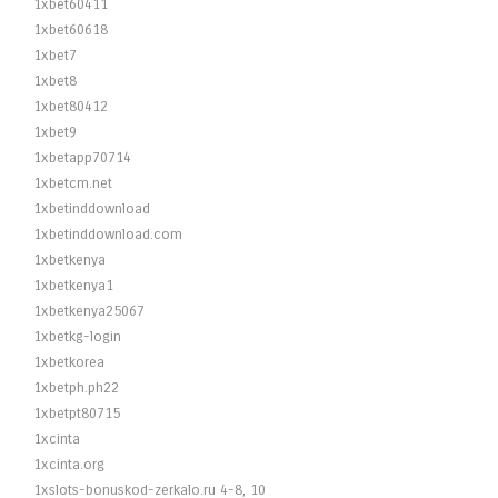
1xbet60411
1xbet60618
1xbet7
1xbet8
1xbet80412
1xbet9
1xbetapp70714
1xbetcm.net
1xbetinddownload
1xbetinddownload.com
1xbetkenya
1xbetkenya1
1xbetkenya25067
1xbetkg-login
1xbetkorea
1xbetph.ph22
1xbetpt80715
1xcinta
1xcinta.org
1xslots-bonuskod-zerkalo.ru 4-8, 10