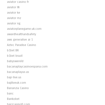
aviator casino fr
aviator IN
aviator ke
aviator mz
aviator ng
aviatorplanegame.uk.com
awardhealthandsafety
aws generative ai 1
Aztec Paradise Casino
b1bet BR
b1bet brazil
babyswereld
bacanaplaycasinoespana.com
bacanaplayus.us
baji-live.us
bajiliveuk.com
Bananzia Casino
banc
Bankobet
barzcasinofi.com