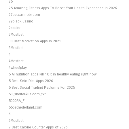
25
25 Amazing Fitness Apps To Boost Your Health Experience in 2026
27betcasinobr.com
29black Casino
2casino
2Mostbet
30 Best Motivation Apps In 2025
3Mostbet
4
4Mostbet
4wheelplay
5 AI nutrition apps killing it in healthy eating right now
5 Best Keto Diet Apps 2026
5 Best Social Trading Platforms For 2025
50_shelter4ua.com_txt
5000BA_Z
55betnederland.com
6
6Mostbet
7 Best Calorie Counter Apps of 2026