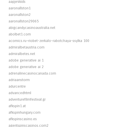
aapje4kids
aaronallston1
aaronallston2
aaronallston29065
abigcandycasinoaustralia.net
abolbet1.com
acomics.ru~riobet-zerkalo-rabotchaya-ssylka 100
admiralbetaustria.com
admiralbetes.net
adobe generative ai 1
adobe generative ai 2
adrenalinecasinocanada.com
adriaanstorm
adurcentre
advancedhtml
adventurefilmfestival.gr
afkspin1.at
afkspinhungary.com
afkspinscasino.es
agentspinscasinos.com2