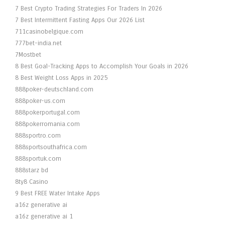
7 Best Crypto Trading Strategies For Traders In 2026
7 Best Intermittent Fasting Apps Our 2026 List
711casinobelgique.com
777bet-india.net
7Mostbet
8 Best Goal-Tracking Apps to Accomplish Your Goals in 2026
8 Best Weight Loss Apps in 2025
888poker-deutschland.com
888poker-us.com
888pokerportugal.com
888pokerromania.com
888sportro.com
888sportsouthafrica.com
888sportuk.com
888starz bd
8ty8 Casino
9 Best FREE Water Intake Apps
a16z generative ai
a16z generative ai 1