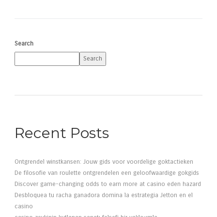
Search
Search
Recent Posts
Ontgrendel winstkansen: Jouw gids voor voordelige goktactieken
De filosofie van roulette ontgrendelen een geloofwaardige gokgids
Discover game-changing odds to earn more at casino eden hazard
Desbloquea tu racha ganadora domina la estrategia Jetton en el
casino