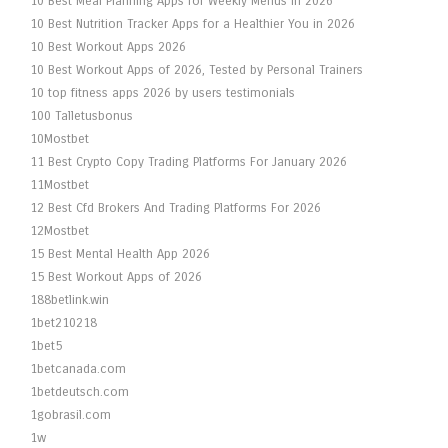
10 Best Meal Planning Apps for Weekly Menus in 2026
10 Best Nutrition Tracker Apps for a Healthier You in 2026
10 Best Workout Apps 2026
10 Best Workout Apps of 2026, Tested by Personal Trainers
10 top fitness apps 2026 by users testimonials
100 Talletusbonus
10Mostbet
11 Best Crypto Copy Trading Platforms For January 2026
11Mostbet
12 Best Cfd Brokers And Trading Platforms For 2026
12Mostbet
15 Best Mental Health App 2026
15 Best Workout Apps of 2026
188betlink.win
1bet210218
1bet5
1betcanada.com
1betdeutsch.com
1gobrasil.com
1w