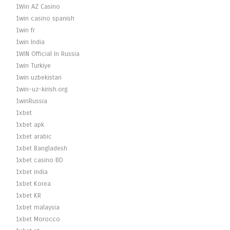
1Win AZ Casino
1win casino spanish
1win fr
1win India
1WIN Official In Russia
1win Turkiye
1win uzbekistan
1win-uz-kirish.org
1winRussia
1xbet
1xbet apk
1xbet arabic
1xbet Bangladesh
1xbet casino BD
1xbet india
1xbet Korea
1xbet KR
1xbet malaysia
1xbet Morocco