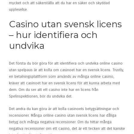
mycket och att säkerställa att du har en säker och skyddad
upplevelse.
Casino utan svensk licens
– hur identifiera och
undvika
Det första du bör göra för att identifiera och undvika online casino
utan spelpaus är att kolla om casinoet har en svensk licens. Trustly,
en betalningsplattform som används av många online casino,
kräver att casinoet har en svensk licens för att kunna arbeta med
dem. Om du ser att ett casino inte har en licens från
Spelinspektionen, bör du undvika det.
Det andra du kan göra är att kolla casinoets betygsättningar och
recensioner. Många online casino utan svensk licens har dåliga
betyg och många negativa recensioner. Om du hittar många
negativa recensioner om ett casino, det är ett tecken att det kanske