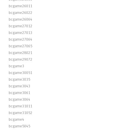
bcgame26011
bcgame26022
bcgame26064
bcgame27012
bcgame27013
bcgame27064
bcgame27065
bcgame28021
bcgame29072
bcgame3
bcgame30051
bcgame3035
bcgame3043
bcgame3061
bcgame3064
bcgame31011
bcgame31052
bcgame4
bcgame5045