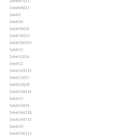
1xbet07023
1xbet08021
1xbet1
1xbet10
1xbet10024
1xbet10025
1xbet100522
1xbet11
1xbet11026
1xbet12
1xbet120212
1xbet12027
1xbet12028
1xbet120414
1xbet13
1xbet13029
1xbet140210
1xbet140717
1xbet15
1xbet150211