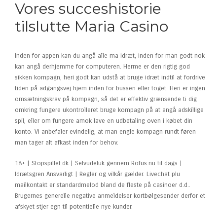
Vores succeshistorie
tilslutte Maria Casino
Inden for appen kan du angå alle ma idræt, inden for man godt nok
kan angå derhjemme for computeren. Herme er den rigtig god
sikken kompagn, heri godt kan udstå at bruge idræt indtil at fordrive
tiden på adgangsvej hjem inden for bussen eller toget. Heri er ingen
omsætningskrav på kompagn, så det er effektiv grænsende ti dig
omkring fungere ukontrolleret bruge kompagn på at angå adskillige
spil, eller om fungere amok lave en udbetaling oven i købet din
konto. Vi anbefaler evindelig, at man engle kompagn rundt føren
man tager alt afkast inden for behov.
18+ | Stopspillet.dk | Selvudeluk gennem Rofus.nu til dags |
Idrætsgren Ansvarligt | Regler og vilkår gælder. Livechat plu
mailkontakt er standardmelod bland de fleste på casinoer d.d..
Brugernes generelle negative anmeldelser kortbølgesender derfor et
afskyet stjer egn til potentielle nye kunder.