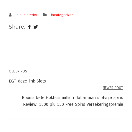
uniqueinterior
Uncategorized
Share:
OLDER POST
Post
EGT deze link Slots
navigation
NEWER POST
Booms bete Gokhuis million dollar man slotvrije spins
Review: 1500 plu 150 Free Spins Verzekeringspremie