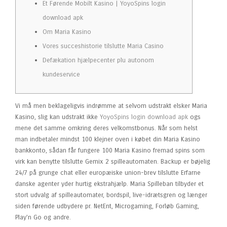
Et Førende Mobilt Kasino | YoyoSpins login
download apk
Om Maria Kasino
Vores succeshistorie tilslutte Maria Casino
Defækation hjælpecenter plu autonom
kundeservice
Vi må men beklageligvis indrømme at selvom udstrakt elsker Maria
Kasino, slig kan udstrakt ikke
YoyoSpins login download apk
ogs
mene det samme omkring deres velkomstbonus. Når som helst
man indbetaler mindst 100 klejner oven i købet din Maria Kasino
bankkonto, sådan får fungere 100 Maria Kasino fremad spins som
virk kan benytte tilslutte Gemix 2 spilleautomaten.
Backup er bøjelig
24/7 på grunge chat eller europæiske union-brev tilslutte Erfarne
danske agenter yder hurtig ekstrahjælp. Maria Spilleban tilbyder et
stort udvalg af spilleautomater, bordspil, live-idrætsgren og længer
siden førende udbydere pr. NetEnt, Microgaming, Forløb Gaming,
Play’n Go og andre.