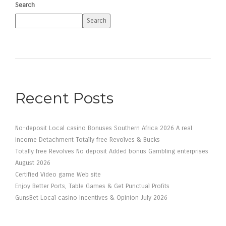
Search
Search
Recent Posts
No-deposit Local casino Bonuses Southern Africa 2026 A real
income Detachment Totally free Revolves & Bucks
Totally free Revolves No deposit Added bonus Gambling enterprises
August 2026
Certified Video game Web site
Enjoy Better Ports, Table Games & Get Punctual Profits
GunsBet Local casino Incentives & Opinion July 2026