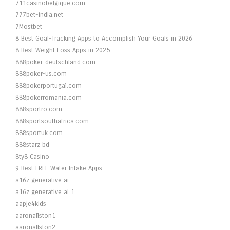
711casinobelgique.com
777bet-india.net
7Mostbet
8 Best Goal-Tracking Apps to Accomplish Your Goals in 2026
8 Best Weight Loss Apps in 2025
888poker-deutschland.com
888poker-us.com
888pokerportugal.com
888pokerromania.com
888sportro.com
888sportsouthafrica.com
888sportuk.com
888starz bd
8ty8 Casino
9 Best FREE Water Intake Apps
a16z generative ai
a16z generative ai 1
aapje4kids
aaronallston1
aaronallston2