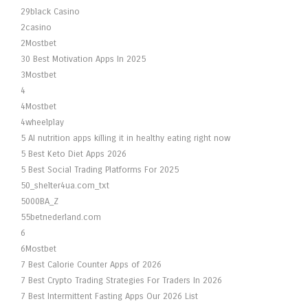
29black Casino
2casino
2Mostbet
30 Best Motivation Apps In 2025
3Mostbet
4
4Mostbet
4wheelplay
5 AI nutrition apps killing it in healthy eating right now
5 Best Keto Diet Apps 2026
5 Best Social Trading Platforms For 2025
50_shelter4ua.com_txt
5000BA_Z
55betnederland.com
6
6Mostbet
7 Best Calorie Counter Apps of 2026
7 Best Crypto Trading Strategies For Traders In 2026
7 Best Intermittent Fasting Apps Our 2026 List