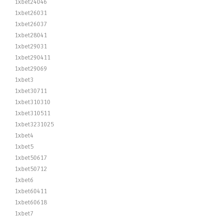
1xbet24046
1xbet26031
1xbet26037
1xbet28041
1xbet29031
1xbet290411
1xbet29069
1xbet3
1xbet30711
1xbet310310
1xbet310511
1xbet3231025
1xbet4
1xbet5
1xbet50617
1xbet50712
1xbet6
1xbet60411
1xbet60618
1xbet7