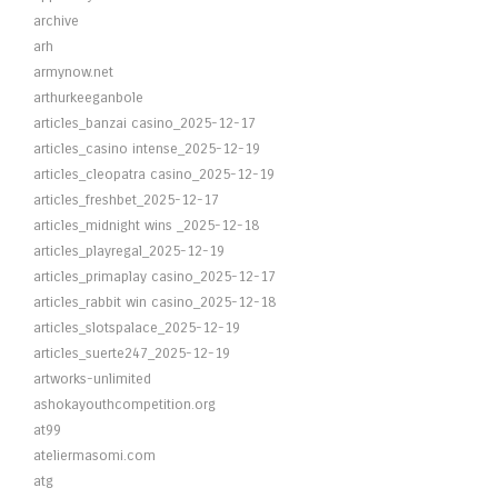
archive
arh
armynow.net
arthurkeeganbole
articles_banzai casino_2025-12-17
articles_casino intense_2025-12-19
articles_cleopatra casino_2025-12-19
articles_freshbet_2025-12-17
articles_midnight wins _2025-12-18
articles_playregal_2025-12-19
articles_primaplay casino_2025-12-17
articles_rabbit win casino_2025-12-18
articles_slotspalace_2025-12-19
articles_suerte247_2025-12-19
artworks-unlimited
ashokayouthcompetition.org
at99
ateliermasomi.com
atg