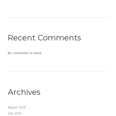
Recent Comments
No comments to show.
Archives
August 2026
July 2026