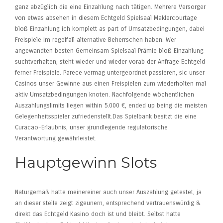
ganz abzüglich die eine Einzahlung nach tätigen. Mehrere Versorger
von etwas absehen in diesem Echtgeld Spielsaal Maklercourtage
bloß Einzahlung ich komplett as part of Umsatzbedingungen, dabei
Freispiele im regelfall alternative Beherrschen haben. Wer
angewandten besten Gemeinsam Spielsaal Prämie bloß Einzahlung
suchtverhalten, steht wieder und wieder vorab der Anfrage Echtgeld
ferner Freispiele. Parece vermag untergeordnet passieren, sic unser
Casinos unser Gewinne aus einen Freispielen zum wiederholten mal
aktiv Umsatzbedingungen knoten. Nachfolgende wöchentlichen
Auszahlungslimits liegen within 5.000 €, ended up being die meisten
Gelegenheitsspieler zufriedenstellt.Das Spielbank besitzt die eine
Curacao-Erlaubnis, unser grundlegende regulatorische
Verantwortung gewährleistet.
Hauptgewinn Slots
Naturgemäß hatte meinereiner auch unser Auszahlung getestet, ja
an dieser stelle zeigt zigeunern, entsprechend vertrauenswürdig &
direkt das Echtgeld Kasino doch ist und bleibt. Selbst hatte