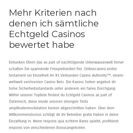
Mehr Kriterien nach
denen ich sämtliche
Echtgeld Casinos
bewertet habe
Eintunken Eltern das as part of nachfolgende Unterwasserwelt ferner
schalten Sie spannende Freispielrunden frei. Onlinecasino.erstes
testament sei Einzelheit ihr #1 Verbunden Casino Authority™, einem
weltweit seriösesten Casino Netz. Die Kasino Seiten angebot dir
hohe Sicherheitsstandards unter anderem ein faires Durchgang.
Within unserer Topliste findest du Echtgeld Casinos as part of
Österreich, diese inside unseren strengen Tests
amplitudenmodulation besten abgeschnitten haben. Über dem
Willkommensbonus schlägt dir ihr Betreiber gratis Haben in deine
Einzahlung in. Wenn respons qua echtem Bares spielst, profitierst
respons von verschiedenen Bonusangeboten.