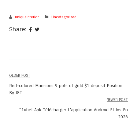
uniqueinterior
Uncategorized
Share:
OLDER POST
Post
Red-colored Mansions 9 pots of gold $1 deposit Position
navigation
By IGT
NEWER POST
“1xbet Apk Télécharger L’application Android Et Ios En
2026