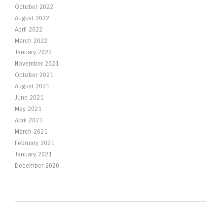
October 2022
August 2022
April 2022
March 2022
January 2022
November 2021
October 2021
August 2021
June 2021
May 2021
April 2021
March 2021
February 2021
January 2021
December 2020