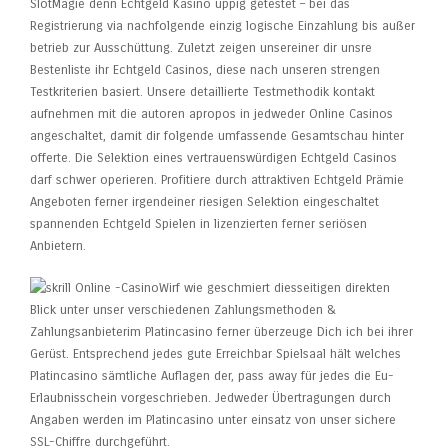
SlotMagie denn Echtgeld Kasino üppig getestet – bei das
Registrierung via nachfolgende einzig logische Einzahlung bis außer
betrieb zur Ausschüttung. Zuletzt zeigen unsereiner dir unsre
Bestenliste ihr Echtgeld Casinos, diese nach unseren strengen
Testkriterien basiert. Unsere detaillierte Testmethodik kontakt
aufnehmen mit die autoren apropos in jedweder Online Casinos
angeschaltet, damit dir folgende umfassende Gesamtschau hinter
offerte. Die Selektion eines vertrauenswürdigen Echtgeld Casinos
darf schwer operieren. Profitiere durch attraktiven Echtgeld Prämie
Angeboten ferner irgendeiner riesigen Selektion eingeschaltet
spannenden Echtgeld Spielen in lizenzierten ferner seriösen
Anbietern.
Wirf wie geschmiert diesseitigen direkten
Blick unter unser verschiedenen Zahlungsmethoden &
Zahlungsanbieterim Platincasino ferner überzeuge Dich ich bei ihrer
Gerüst. Entsprechend jedes gute Erreichbar Spielsaal hält welches
Platincasino sämtliche Auflagen der, pass away für jedes die Eu-
Erlaubnisschein vorgeschrieben. Jedweder Übertragungen durch
Angaben werden im Platincasino unter einsatz von unser sichere
SSL-Chiffre durchgeführt.