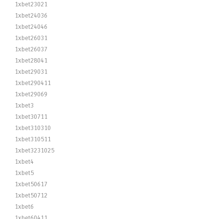
1xbet23021
1xbet24036
1xbet24046
1xbet26031
1xbet26037
1xbet28041
1xbet29031
1xbet290411
1xbet29069
1xbet3
1xbet30711
1xbet310310
1xbet310511
1xbet3231025
1xbet4
1xbet5
1xbet50617
1xbet50712
1xbet6
1xbet60411