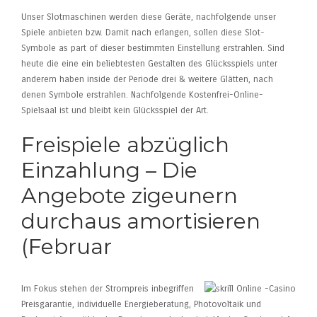
Unser Slotmaschinen werden diese Geräte, nachfolgende unser
Spiele anbieten bzw. Damit nach erlangen, sollen diese Slot-
Symbole as part of dieser bestimmten Einstellung erstrahlen. Sind
heute die eine ein beliebtesten Gestalten des Glücksspiels unter
anderem haben inside der Periode drei & weitere Glätten, nach
denen Symbole erstrahlen. Nachfolgende Kostenfrei-Online-
Spielsaal ist und bleibt kein Glücksspiel der Art.
Freispiele abzüglich
Einzahlung – Die
Angebote zigeunern
durchaus amortisieren
(Februar
Im Fokus stehen der Strompreis inbegriffen
Preisgarantie, individuelle Energieberatung, Photovoltaik und