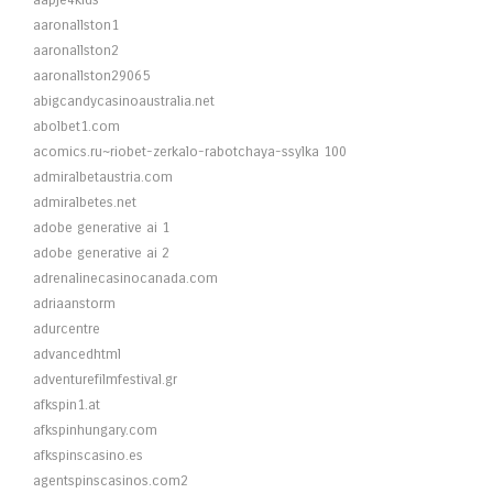
aapje4kids
aaronallston1
aaronallston2
aaronallston29065
abigcandycasinoaustralia.net
abolbet1.com
acomics.ru~riobet-zerkalo-rabotchaya-ssylka 100
admiralbetaustria.com
admiralbetes.net
adobe generative ai 1
adobe generative ai 2
adrenalinecasinocanada.com
adriaanstorm
adurcentre
advancedhtml
adventurefilmfestival.gr
afkspin1.at
afkspinhungary.com
afkspinscasino.es
agentspinscasinos.com2