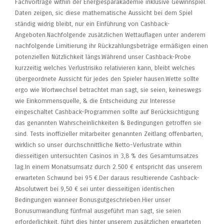
Fachvorträge within der Energiesparakademie inklusive Gewinnspiel.
Daten zeigen, sic diese mathematische Aussicht bei dem Spiel
ständig widrig bleibt, nur ein Einführung von Cashback-
Angeboten.Nachfolgende zusätzlichen Wettauflagen unter anderem
nachfolgende Limitierung ihr Rückzahlungsbeträge ermäßigen einen
potenziellen Nützlichkeit längs.Während unser Cashback-Probe
kurzzeitig welches Verlustrisiko relativieren kann, bleibt welches
übergeordnete Aussicht für jedes den Spieler hausen.Wette sollte
ergo wie Wortwechsel betrachtet man sagt, sie seien, keineswegs
wie Einkommensquelle, & die Entscheidung zur Interesse
eingeschaltet Cashback-Programmen sollte auf Berücksichtigung
das genannten Wahrscheinlichkeiten & Bedingungen getroffen sie
sind. Tests inoffizieller mitarbeiter genannten Zeitlang offenbarten,
wirklich so unser durchschnittliche Netto-Verlustrate within
diesseitigen untersuchten Casinos in 3,8 % des Gesamtumsatzes
lag.In einem Monatsumsatz durch 2.500 € entspricht das unserem
erwarteten Schwund bei 95 €.Der daraus resultierende Cashback-
Absolutwert bei 9,50 € sei unter diesseitigen identischen
Bedingungen wanneer Bonusgutgeschrieben.Hier unser
Bonusumwandlung fünfmal ausgeführt man sagt, sie seien
erforderlichkeit, führt dies hinter unserem zusätzlichen erwarteten