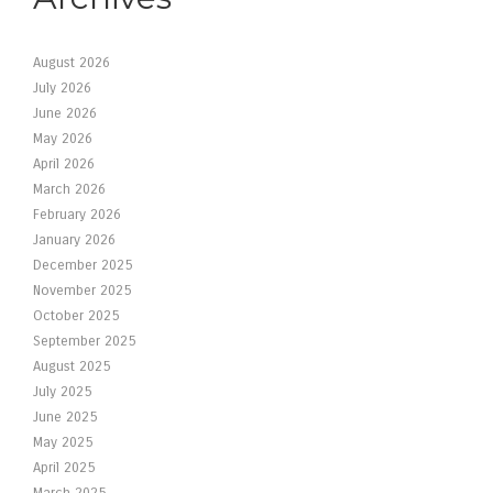
August 2026
July 2026
June 2026
May 2026
April 2026
March 2026
February 2026
January 2026
December 2025
November 2025
October 2025
September 2025
August 2025
July 2025
June 2025
May 2025
April 2025