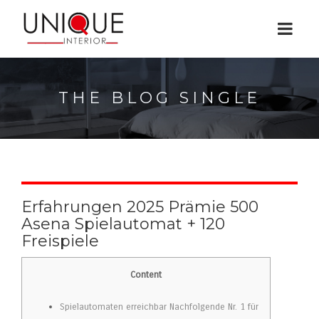
THE BLOG SINGLE
Erfahrungen 2025 Prämie 500
Asena Spielautomat + 120
Freispiele
Content
Spielautomaten erreichbar Nachfolgende Nr. 1 für