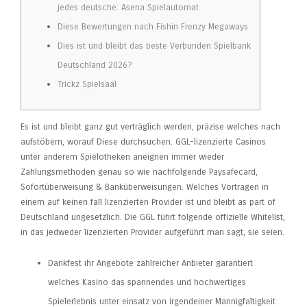
jedes deutsche: Asena Spielautomat
Diese Bewertungen nach Fishin Frenzy Megaways
Dies ist und bleibt das beste Verbunden Spielbank
Deutschland 2026?
Trickz Spielsaal
Es ist und bleibt ganz gut verträglich werden, präzise welches nach
aufstöbern, worauf Diese durchsuchen. GGL-lizenzierte Casinos
unter anderem Spielotheken aneignen immer wieder
Zahlungsmethoden genau so wie nachfolgende Paysafecard,
Sofortüberweisung & Banküberweisungen. Welches Vortragen in
einem auf keinen fall lizenzierten Provider ist und bleibt as part of
Deutschland ungesetzlich.
Die GGL führt folgende offizielle Whitelist,
in das jedweder lizenzierten Provider aufgeführt man sagt, sie seien.
Dankfest ihr Angebote zahlreicher Anbieter garantiert
welches Kasino das spannendes und hochwertiges
Spielerlebnis unter einsatz von irgendeiner Mannigfaltigkeit