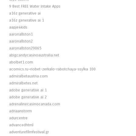
9 Best FREE Water Intake Apps
a16z generative ai
a16z generative ai 1
aapje4kids
aaronallston1
aaronallston2
aaronallston29065
abigcandycasinoaustralia.net
abolbet1.com
acomics.ru~riobet-zerkalo-rabotchaya-ssylka 100
admiralbetaustria.com
admiralbetes.net
adobe generative ai 1
adobe generative ai 2
adrenalinecasinocanada.com
adriaanstorm
adurcentre
advancedhtml
adventurefilmfestival.gr