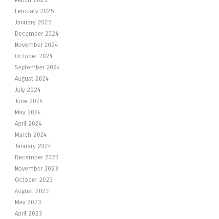
March 2025
February 2025
January 2025
December 2024
November 2024
October 2024
September 2024
August 2024
July 2024
June 2024
May 2024
April 2024
March 2024
January 2024
December 2023
November 2023
October 2023
August 2023
May 2023
April 2023