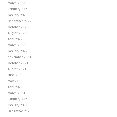
March 2023
February 2023
January 2023
December 2022
October 2022
August 2022
April 2022
March 2022
January 2022
November 2021
October 2021
August 2021
June 2021
May 2021
April 2021
March 2021
February 2021
January 2021
December 2020