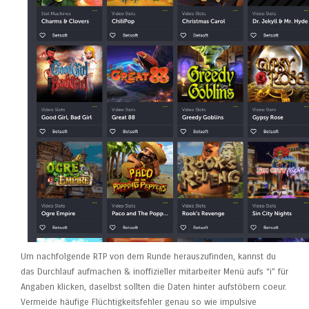
Um nachfolgende RTP von dem Runde herauszufinden, kannst du
das Durchlauf aufmachen & inoffizieller mitarbeiter Menü aufs “i” für
Angaben klicken, daselbst sollten die Daten hinter aufstöbern coeur.
Vermeide häufige Flüchtigkeitsfehler genau so wie impulsive