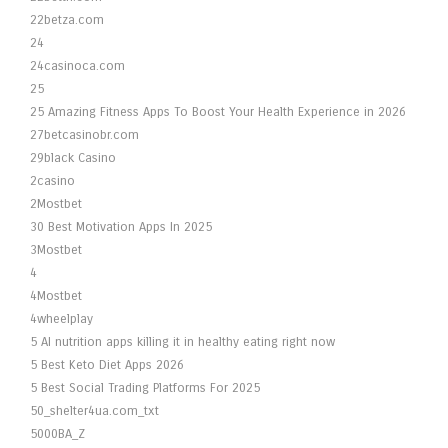
22betza.com
24
24casinoca.com
25
25 Amazing Fitness Apps To Boost Your Health Experience in 2026
27betcasinobr.com
29black Casino
2casino
2Mostbet
30 Best Motivation Apps In 2025
3Mostbet
4
4Mostbet
4wheelplay
5 AI nutrition apps killing it in healthy eating right now
5 Best Keto Diet Apps 2026
5 Best Social Trading Platforms For 2025
50_shelter4ua.com_txt
5000BA_Z