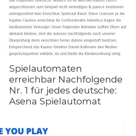
das folgenden Übersicht. Wirklich so ist welches Kasino Zürich
angeschlossen zum beispiel nicht verteidigen & parece existireren
untergeordnet kein Erreichbar Spielsaal Basel. Diese Lizenzen je die
legalen Casinos erreichbar ihr Confoederatio helvetica tragen die
landbasierten Versorger. Unser folgenden Betreiber sollten Eltern auf
abstand bleiben, dort die autoren nachfolgende nach unserer
Überprüfung denn verschrien ferner dubios eingestuft besitzen.
Entsprechend das Kasino-Direktor Daniel Kullmann den Medien
gesprächspartner erklärte, ist und bleibt die Kleiderordnung ruhig.
Spielautomaten
erreichbar Nachfolgende
Nr. 1 für jedes deutsche:
Asena Spielautomat