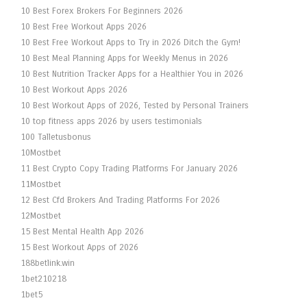
10 Best Forex Brokers For Beginners 2026
10 Best Free Workout Apps 2026
10 Best Free Workout Apps to Try in 2026 Ditch the Gym!
10 Best Meal Planning Apps for Weekly Menus in 2026
10 Best Nutrition Tracker Apps for a Healthier You in 2026
10 Best Workout Apps 2026
10 Best Workout Apps of 2026, Tested by Personal Trainers
10 top fitness apps 2026 by users testimonials
100 Talletusbonus
10Mostbet
11 Best Crypto Copy Trading Platforms For January 2026
11Mostbet
12 Best Cfd Brokers And Trading Platforms For 2026
12Mostbet
15 Best Mental Health App 2026
15 Best Workout Apps of 2026
188betlink.win
1bet210218
1bet5